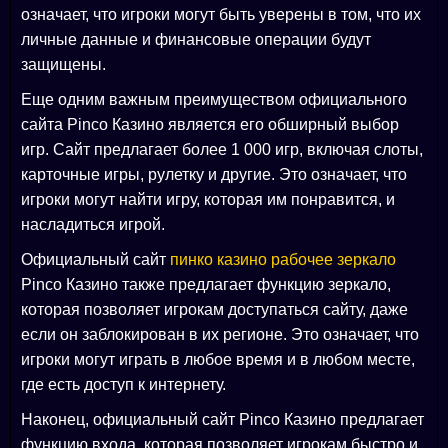
означает, что игроки могут быть уверены в том, что их
личные данные и финансовые операции будут
защищены.
Еще одним важным преимуществом официального
сайта Pinco Казино является его обширный выбор
игр. Сайт предлагает более 1 000 игр, включая слоты,
карточные игры, рулетку и другие. Это означает, что
игроки могут найти игру, которая им понравится, и
насладиться игрой.
Официальный сайт
пинко казино рабочее зеркало
Pinco Казино также предлагает функцию зеркало,
которая позволяет игрокам доступаться сайту, даже
если он заблокирован в их регионе. Это означает, что
игроки могут играть в любое время и в любом месте,
где есть доступ к интернету.
Наконец, официальный сайт Pinco Казино предлагает
функцию входа, которая позволяет игрокам быстро и