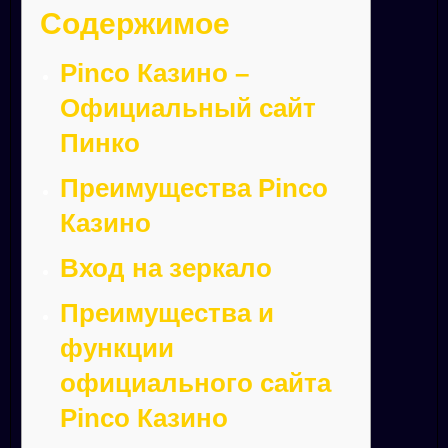
Содержимое
Pinco Казино –
Официальный сайт
Пинко
Преимущества Pinco
Казино
Вход на зеркало
Преимущества и
функции
официального сайта
Pinco Казино