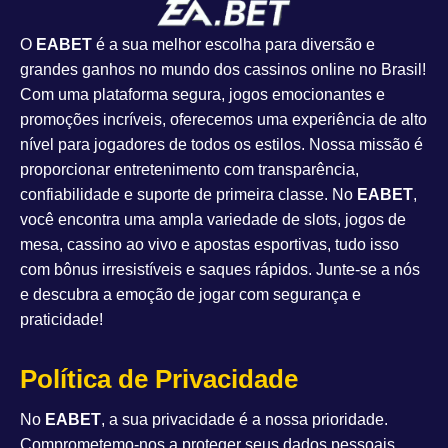
O
EABET
é a sua melhor escolha para diversão e
grandes ganhos no mundo dos cassinos online no Brasil!
Com uma plataforma segura, jogos emocionantes e
promoções incríveis, oferecemos uma experiência de alto
nível para jogadores de todos os estilos. Nossa missão é
proporcionar entretenimento com transparência,
confiabilidade e suporte de primeira classe. No
EABET
,
você encontra uma ampla variedade de slots, jogos de
mesa, cassino ao vivo e apostas esportivas, tudo isso
com bônus irresistíveis e saques rápidos. Junte-se a nós
e descubra a emoção de jogar com segurança e
praticidade!
Política de Privacidade
No
EABET
, a sua privacidade é a nossa prioridade.
Comprometemo-nos a proteger seus dados pessoais