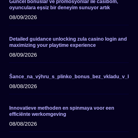
Güncel bonuslar ve promosyonlar ile casibom,
oyunculara eşsiz bir deneyim sunuyor artık
08/09/2026
Detailed guidance unlocking zula casino login and
maximizing your playtime experience
08/09/2026
Šance_na_výhru_s_plinko_bonus_bez_vkladu_v_kasi
08/08/2026
Innovatieve methoden en spinmaya voor een
efficiënte werkomgeving
08/08/2026