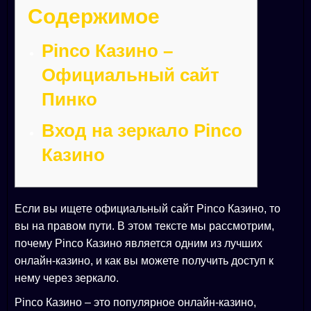
Содержимое
Pinco Казино –
Официальный сайт
Пинко
Вход на зеркало Pinco
Казино
Если вы ищете официальный сайт Pinco Казино, то
вы на правом пути. В этом тексте мы рассмотрим,
почему Pinco Казино является одним из лучших
онлайн-казино, и как вы можете получить доступ к
нему через зеркало.
Pinco Казино – это популярное онлайн-казино,