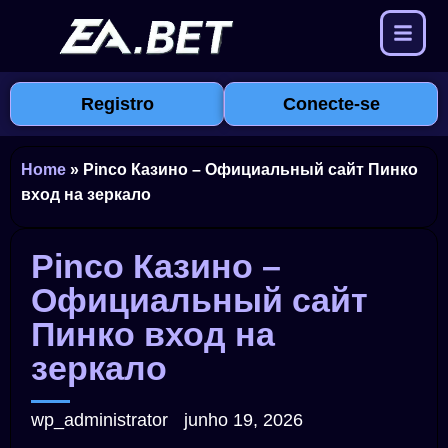
Registro
Conecte-se
Home
»
Pinco Казино – Официальный сайт Пинко
вход на зеркало
Pinco Казино –
Официальный сайт
Пинко вход на
зеркало
wp_administrator
junho 19, 2026