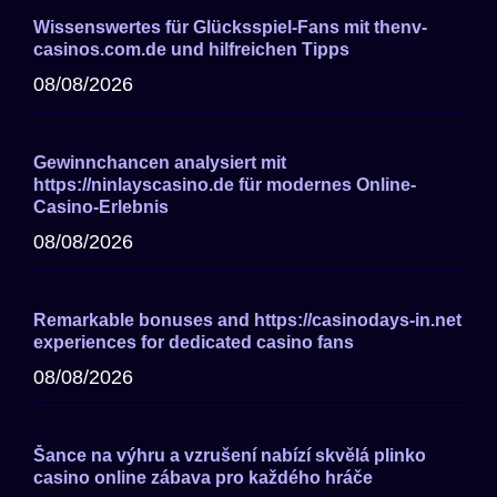
Wissenswertes für Glücksspiel-Fans mit thenv-
casinos.com.de und hilfreichen Tipps
08/08/2026
Gewinnchancen analysiert mit
https://ninlayscasino.de für modernes Online-
Casino-Erlebnis
08/08/2026
Remarkable bonuses and https://casinodays-in.net
experiences for dedicated casino fans
08/08/2026
Šance na výhru a vzrušení nabízí skvělá plinko
casino online zábava pro každého hráče