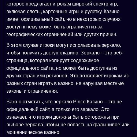
которое предлагает игрокам широкий спектр игр,
включая слоты, карточные игры и рулетку. Казино
имеет официальный сайт, но в некоторых случаях
доступ к нему может быть ограничен из-за
географических ограничений или других причин.
В этом случае игроки могут использовать зеркало,
чтобы получить доступ к казино. Зеркало – это веб-
страница, которая копирует содержимое
официального сайта, но может быть доступна из
других стран или регионов. Это позволяет игрокам из
разных стран играть в казино, не нарушая местные
законы и ограничения.
Важно отметить, что зеркало Pinco Казино – это не
официальный сайт, а только его зеркало. Это
означает, что игроки должны быть осторожны при
выборе зеркала, чтобы не попасть на фальшивое или
мошенническое казино.