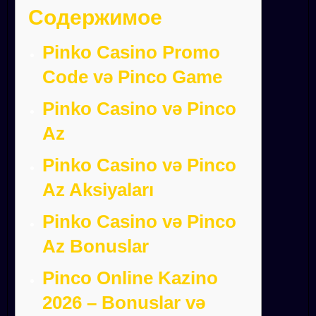
Содержимое
Pinko Casino Promo
Code və Pinco Game
Pinko Casino və Pinco
Az
Pinko Casino və Pinco
Az Aksiyaları
Pinko Casino və Pinco
Az Bonuslar
Pinco Online Kazino
2026 – Bonuslar və