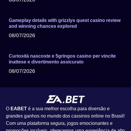
Gameplay details with grizzlys quest casino review
and winning chances explored
08/07/2026
Curiosità nascoste e 5gringos casino per vincite
inattese e divertimento assicurato
08/07/2026
O
EABET
é a sua melhor escolha para diversão e
grandes ganhos no mundo dos cassinos online no Brasil!
Com uma plataforma segura, jogos emocionantes e
promoções incríveis, oferecemos uma experiência de alto