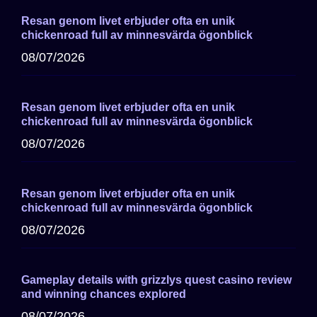
Resan genom livet erbjuder ofta en unik
chickenroad full av minnesvärda ögonblick
08/07/2026
Resan genom livet erbjuder ofta en unik
chickenroad full av minnesvärda ögonblick
08/07/2026
Resan genom livet erbjuder ofta en unik
chickenroad full av minnesvärda ögonblick
08/07/2026
Gameplay details with grizzlys quest casino review
and winning chances explored
08/07/2026