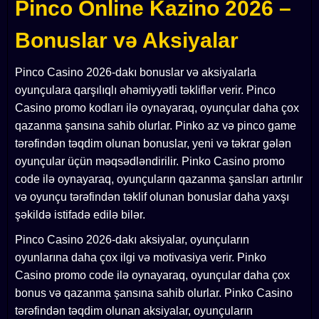
Pinco Online Kazino 2026 –
Bonuslar və Aksiyalar
Pinco Casino 2026-dakı bonuslar və aksiyalarla
oyunçulara qarşılıqlı əhəmiyyətli təkliflər verir. Pinco
Casino promo kodları ilə oynayaraq, oyunçular daha çox
qazanma şansına sahib olurlar. Pinko az və pinco game
tərəfindən təqdim olunan bonuslar, yeni və təkrar gələn
oyunçular üçün məqsədləndirilir. Pinko Casino promo
code ilə oynayaraq, oyunçuların qazanma şansları artırılır
və oyunçu tərəfindən təklif olunan bonuslar daha yaxşı
şəkildə istifadə edilə bilər.
Pinco Casino 2026-dakı aksiyalar, oyunçuların
oyunlarına daha çox ilgi və motivasiya verir. Pinko
Casino promo code ilə oynayaraq, oyunçular daha çox
bonus və qazanma şansına sahib olurlar. Pinko Casino
tərəfindən təqdim olunan aksiyalar, oyunçuların