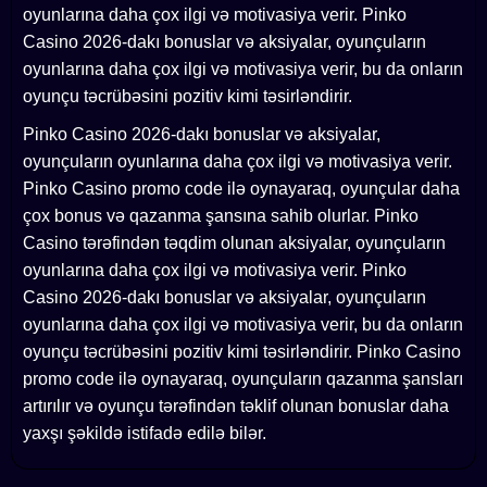
oyunlarına daha çox ilgi və motivasiya verir. Pinko
Casino 2026-dakı bonuslar və aksiyalar, oyunçuların
oyunlarına daha çox ilgi və motivasiya verir, bu da onların
oyunçu təcrübəsini pozitiv kimi təsirləndirir.
Pinko Casino 2026-dakı bonuslar və aksiyalar,
oyunçuların oyunlarına daha çox ilgi və motivasiya verir.
Pinko Casino promo code ilə oynayaraq, oyunçular daha
çox bonus və qazanma şansına sahib olurlar. Pinko
Casino tərəfindən təqdim olunan aksiyalar, oyunçuların
oyunlarına daha çox ilgi və motivasiya verir. Pinko
Casino 2026-dakı bonuslar və aksiyalar, oyunçuların
oyunlarına daha çox ilgi və motivasiya verir, bu da onların
oyunçu təcrübəsini pozitiv kimi təsirləndirir. Pinko Casino
promo code ilə oynayaraq, oyunçuların qazanma şansları
artırılır və oyunçu tərəfindən təklif olunan bonuslar daha
yaxşı şəkildə istifadə edilə bilər.