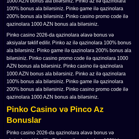
1000 AZN bonus ala bilərsiniz. Pinko az ilə qazinolara
100% bonus ala bilərsiniz. Pinko game ilə qazinolara
200% bonus ala bilərsiniz. Pinko casino promo code ilə
qazinolara 1000 AZN bonus ala bilərsiniz.
Pinko casino 2026-da qazinolara əlavə bonus və
aksiyalar təklif edilir. Pinko az ilə qazinolara 100% bonus
ala bilərsiniz. Pinko game ilə qazinolara 200% bonus ala
bilərsiniz. Pinko casino promo code ilə qazinolara 1000
AZN bonus ala bilərsiniz. Pinko casino ilə qazinolara
1000 AZN bonus ala bilərsiniz. Pinko az ilə qazinolara
100% bonus ala bilərsiniz. Pinko game ilə qazinolara
200% bonus ala bilərsiniz. Pinko casino promo code ilə
qazinolara 1000 AZN bonus ala bilərsiniz.
Pinko Casino və Pinco Az
Bonuslar
Pinko casino 2026-da qazinolara əlavə bonus və