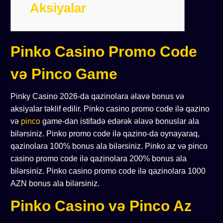
Aksiyalar
Pinko Casino Promo Code
və Pinco Game
Pinky Casino 2026-da qazinolara əlavə bonus və
aksiyalar təklif edilir. Pinko casino promo code ilə qazino
və
pinco
game-dan istifadə edərək əlavə bonuslar ala
bilərsiniz. Pinko promo code ilə qazino-da oynayaraq,
qazinolara 100% bonus ala bilərsiniz. Pinko az və pinco
casino promo code ilə qazinolara 200% bonus ala
bilərsiniz. Pinko casino promo code ilə qazinolara 1000
AZN bonus ala bilərsiniz.
Pinko Casino və Pinco Az