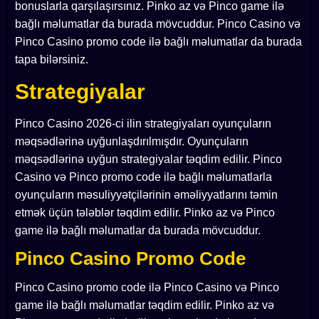
bonuslarla qarşılaşırsınız. Pinko az və Pinco game ilə
bağlı məlumatlar da burada mövcuddur. Pinco Casino və
Pinco Casino promo code ilə bağlı məlumatlar da burada
tapa bilərsiniz.
Strategiyalar
Pinco Casino 2026-ci ilin strategiyaları oyunçuların
məqsədlərinə uyğunlaşdırılmışdır. Oyunçuların
məqsədlərinə uyğun strategiyalar təqdim edilir. Pinco
Casino və Pinco promo code ilə bağlı məlumatlarla
oyunçuların məsuliyyətçilərinin əməliyyatlarını təmin
etmək üçün tələblər təqdim edilir. Pinko az və Pinco
game ilə bağlı məlumatlar da burada mövcuddur.
Pinco Casino Promo Code
Pinco Casino promo code ilə Pinco Casino və Pinco
game ilə bağlı məlumatlar təqdim edilir. Pinko az və