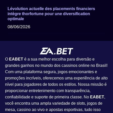
Lévolution actuelle des placements financiers
intègre thorfortune pour une diversification
optimale
08/06/2026
O
EABET
é a sua melhor escolha para diversão e
grandes ganhos no mundo dos cassinos online no Brasil!
Com uma plataforma segura, jogos emocionantes e
promoções incríveis, oferecemos uma experiência de alto
nível para jogadores de todos os estilos. Nossa missão é
proporcionar entretenimento com transparência,
confiabilidade e suporte de primeira classe. No
EABET
,
você encontra uma ampla variedade de slots, jogos de
mesa, cassino ao vivo e apostas esportivas, tudo isso