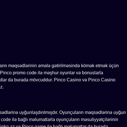
uların məqsədlərinin əmələ gətirilməsində kömək etmək üçün
o, Pinco promo code ilə məşhur oyunlar və bonuslarla
matlar da burada mövcuddur. Pinco Casino və Pinco Casino
z.
qsədlərinə uyğunlaşdırılmışdır. Oyunçuların məqsədlərinə uyğun
 code ilə bağlı məlumatlarla oyunçuların məsuliyyətçilərinin
 Pinko az və Pinco game ilə bağlı məlumatlar da burada