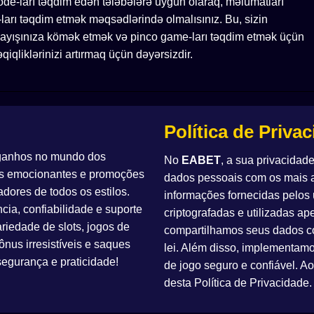
de-ları təqdim edən tələbələrə uyğun olaraq, məlumatları
arı təqdim etmək məqsədlərində olmalısınız. Bu, sizin
nayışınıza kömək etmək və pinco game-ları təqdim etmək üçün
iqliklərinizi artırmaq üçün dəyərsizdir.
Política de Priva
 ganhos no mundo dos
No
EABET
, a sua privacida
gos emocionantes e promoções
dados pessoais com os mais a
adores de todos os estilos.
informações fornecidas pelos 
ia, confiabilidade e suporte
criptografadas e utilizadas a
riedade de slots, jogos de
compartilhamos seus dados co
ônus irresistíveis e saques
lei. Além disso, implementam
segurança e praticidade!
de jogo seguro e confiável. A
desta Política de Privacidade