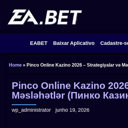
EABET
Baixar Aplicativo
Cadastre-s
Home
»
Pinco Online Kazino 2026 – Strategiyalar və 
Pinco Online Kazino 2026
Məsləhətlər (Пинко Каз
wp_administrator
junho 19, 2026