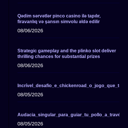
Qədim sərvətlər pinco casino ilə tapılır,
firavanlıq və şansın simvolu əldə edilir
08/06/2026
Strategic gameplay and the plinko slot deliver
thrilling chances for substantial prizes
08/06/2026
Incrível_desafio_e_chickenroad_o_jogo_que_test
08/05/2026
Audacia_singular_para_guiar_tu_pollo_a_través_d
08/05/2026