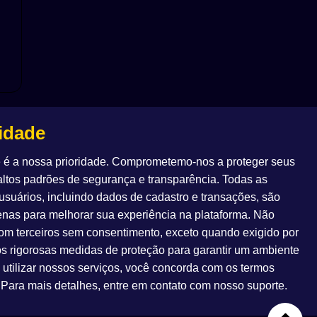
cidade
de é a nossa prioridade. Comprometemo-nos a proteger seus
ltos padrões de segurança e transparência. Todas as
usuários, incluindo dados de cadastro e transações, são
penas para melhorar sua experiência na plataforma. Não
m terceiros sem consentimento, exceto quando exigido por
os rigorosas medidas de proteção para garantir um ambiente
o utilizar nossos serviços, você concorda com os termos
. Para mais detalhes, entre em contato com nosso suporte.