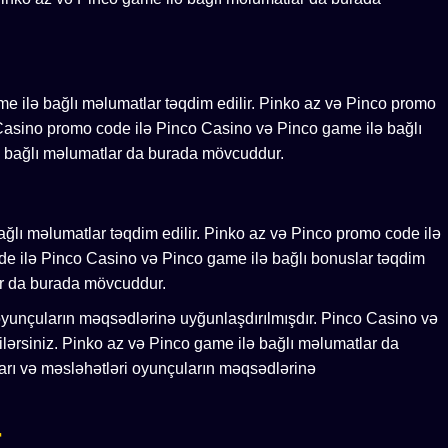
 ilə bağlı məlumatlar təqdim edilir. Pinko az və Pinco promo
Casino promo code ilə Pinco Casino və Pinco game ilə bağlı
lə bağlı məlumatlar da burada mövcuddur.
ğlı məlumatlar təqdim edilir. Pinko az və Pinco promo code ilə
e ilə Pinco Casino və Pinco game ilə bağlı bonuslar təqdim
ar da burada mövcuddur.
 oyunçuların məqsədlərinə uyğunlaşdırılmışdır. Pinco Casino və
lərsiniz. Pinko az və Pinco game ilə bağlı məlumatlar da
arı və məsləhətləri oyunçuların məqsədlərinə
r