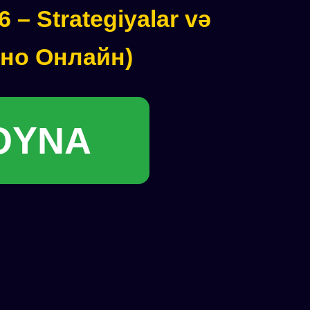
 – Strategiyalar və
ино Онлайн)
 OYNA