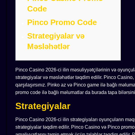
Code
Pinco Promo Code
Strategiyalar və
Məsləhətlər
Pinco Casino 2026-ci ilin məsuliyyətçilərinin və oyunç
strategiyalar və məsləhətlər təqdim edilir. Pinco Casin
qarşılaşırsınız. Pinko az və Pinco game ilə bağlı məlu
promo code ilə bağlı məlumatlar da burada tapa bilərsini
Strategiyalar
Pinco Casino 2026-ci ilin strategiyaları oyunçuların mə
strategiyalar təqdim edilir. Pinco Casino və Pinco promo
əməliyyatlarını təmin etmək üçün tələblər təqdim edilir.