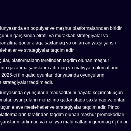
dünyasında ən populyar və məşhur platformalarından biridir.
çunun qarşısında ətraflı və mürəkkəb strategiyalar və
mənzilinə qədər əlaqə saxlamaq və onları ən yaxşı şanslı
hətlər və strategiyalar təqdim edir.
lar, platformaların tərəfindən təqdim olunan məşhur
arın qazanma şanslarını artırmaq və maliyyə məlumatlarını
2026-ci ilin qalıq oyunları dünyasında oyunçuların
strategiyalar təqdim edir.
ı dünyasında oyunçuların məqsədlərini həyata keçirmək üçün
ormalar, oyunçuların mənzilinə qədər əlaqə saxlamaq və onları
çün əlavə məsləhətlər və strategiyalar təqdim edir. Pinco
latformaların tərəfindən təqdim olunan məşhur promokodları
şanslarını artırmaq və maliyyə məlumatlarını qorumaq üçün ən