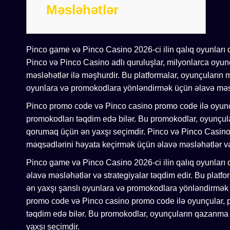
Məsləhətlər
Pinco game və Pinco Casino 2026-ci ilin qalıq oyunları 
Pinco və Pinco Casino adlı quruluşlar, milyonlarca oyun
məsləhətlər ilə məşhurdir. Bu platformalar, oyunçuların 
oyunlara və promokodlara yönləndirmək üçün əlavə məslə
Pinco promo code və Pinco casino promo code ilə oyunçu
promokodları təqdim edə bilər. Bu promokodlar, oyunçul
qorumaq üçün ən yaxşı seçimdir. Pinco və Pinco Casino 
məqsədlərini həyata keçirmək üçün əlavə məsləhətlər və 
Pinco game və Pinco Casino 2026-ci ilin qalıq oyunlar
əlavə məsləhətlər və strategiyalar təqdim edir. Bu platf
ən yaxşı şanslı oyunlara və promokodlara yönləndirmək ü
promo code və Pinco casino promo code ilə oyunçular, p
təqdim edə bilər. Bu promokodlar, oyunçuların qazanma 
yaxşı seçimdir.