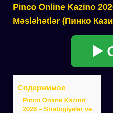
Pinco Online Kazino 2026
Məsləhətlər (Пинко Каз
▶️
Содержимое
Pinco Online Kazino
2026 – Strategiyalar və