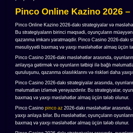
Pinco Online Kazino 2026 – 
Pinco Online Kazino 2026-dakı strategiyalar və məsləhət
Bu strategiyaların birinci məqsədi, oyunçuların müəyyən
qazanma imkanı yaratmaqdir. Pinco Casino 2026-dakı strat
məsuliyyətli baxmaq və yaxşı məsləhətlər almaq üçün tə
Pinco Casino 2026-dakı məsləhətlər arasında, oyunların st
anlayışa gətirmək və oyunların tətbiqi ilə bağlı məlumatl
quruluşunu, qazanma olasılıklarını və riskləri daha yaxşı
Pinco Casino 2026-dakı strategiyalar arasında, oyunların 
məlumatları izləmək yerəyazdırılır. Bu strategiyalar, oyunç
baxmaq və yaxşı məsləhətlər almaq üçün tələb olunur.
Pinco Casino
pinco az
2026-dakı məsləhətlər arasında, o
yaxşı anlaya bilər. Bu məsləhətlər, oyunçuların oyunların 
baxmaq və yaxşı məsləhətlər almaq üçün tələb olunur.