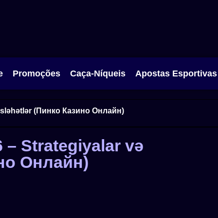
e
Promoções
Caça-Níqueis
Apostas Esportivas
Məsləhətlər (Пинко Казино Онлайн)
 – Strategiyalar və
ино Онлайн)