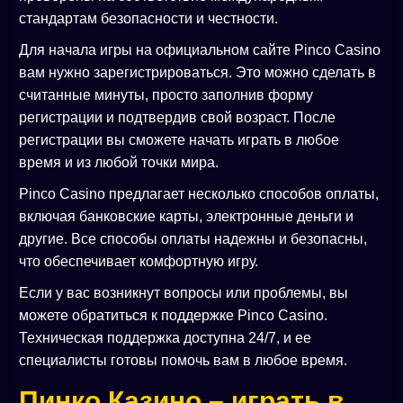
стандартам безопасности и честности.
Для начала игры на официальном сайте Pinco Casino
вам нужно зарегистрироваться. Это можно сделать в
считанные минуты, просто заполнив форму
регистрации и подтвердив свой возраст. После
регистрации вы сможете начать играть в любое
время и из любой точки мира.
Pinco Casino предлагает несколько способов оплаты,
включая банковские карты, электронные деньги и
другие. Все способы оплаты надежны и безопасны,
что обеспечивает комфортную игру.
Если у вас возникнут вопросы или проблемы, вы
можете обратиться к поддержке Pinco Casino.
Техническая поддержка доступна 24/7, и ее
специалисты готовы помочь вам в любое время.
Пинко Казино – играть в