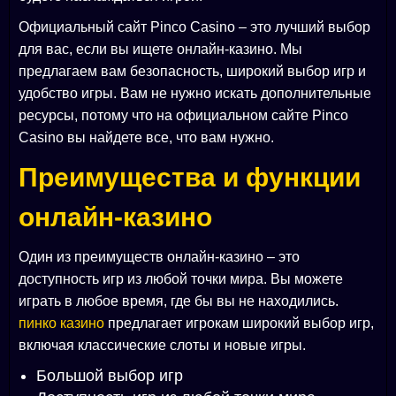
Официальный сайт Pinco Casino – это лучший выбор
для вас, если вы ищете онлайн-казино. Мы
предлагаем вам безопасность, широкий выбор игр и
удобство игры. Вам не нужно искать дополнительные
ресурсы, потому что на официальном сайте Pinco
Casino вы найдете все, что вам нужно.
Преимущества и функции
онлайн-казино
Один из преимуществ онлайн-казино – это
доступность игр из любой точки мира. Вы можете
играть в любое время, где бы вы не находились.
пинко казино
предлагает игрокам широкий выбор игр,
включая классические слоты и новые игры.
Большой выбор игр