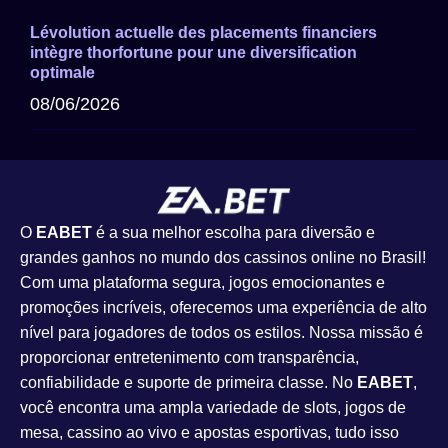
Lévolution actuelle des placements financiers
intègre thorfortune pour une diversification
optimale
08/06/2026
O
EABET
é a sua melhor escolha para diversão e
grandes ganhos no mundo dos cassinos online no Brasil!
Com uma plataforma segura, jogos emocionantes e
promoções incríveis, oferecemos uma experiência de alto
nível para jogadores de todos os estilos. Nossa missão é
proporcionar entretenimento com transparência,
confiabilidade e suporte de primeira classe. No
EABET
,
você encontra uma ampla variedade de slots, jogos de
mesa, cassino ao vivo e apostas esportivas, tudo isso