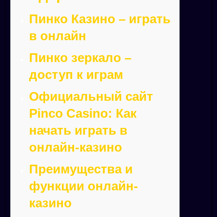
Пинко Казино – играть
в онлайн
Пинко зеркало –
доступ к играм
Официальный сайт
Pinco Casino: Как
начать играть в
онлайн-казино
Преимущества и
функции онлайн-
казино