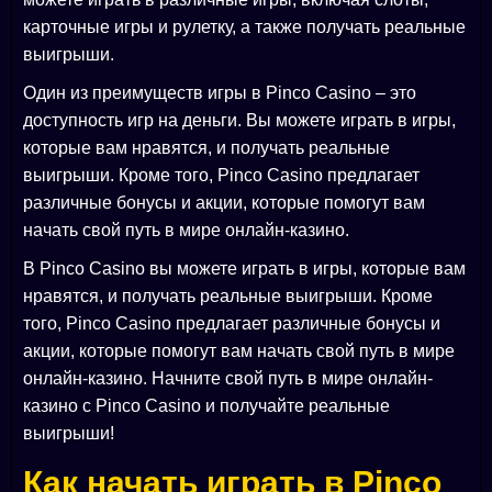
карточные игры и рулетку, а также получать реальные
выигрыши.
Один из преимуществ игры в Pinco Casino – это
доступность игр на деньги. Вы можете играть в игры,
которые вам нравятся, и получать реальные
выигрыши. Кроме того, Pinco Casino предлагает
различные бонусы и акции, которые помогут вам
начать свой путь в мире онлайн-казино.
В Pinco Casino вы можете играть в игры, которые вам
нравятся, и получать реальные выигрыши. Кроме
того, Pinco Casino предлагает различные бонусы и
акции, которые помогут вам начать свой путь в мире
онлайн-казино. Начните свой путь в мире онлайн-
казино с Pinco Casino и получайте реальные
выигрыши!
Как начать играть в Pinco