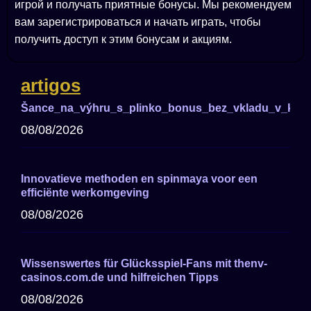
игрой и получать приятные бонусы. Мы рекомендуем
вам зарегистрироваться и начать играть, чтобы
получить доступ к этим бонусам и акциям.
artigos
Šance_na_výhru_s_plinko_bonus_bez_vkladu_v_kasi
08/08/2026
Innovatieve methoden en spinmaya voor een
efficiënte werkomgeving
08/08/2026
Wissenswertes für Glücksspiel-Fans mit thenv-
casinos.com.de und hilfreichen Tipps
08/08/2026