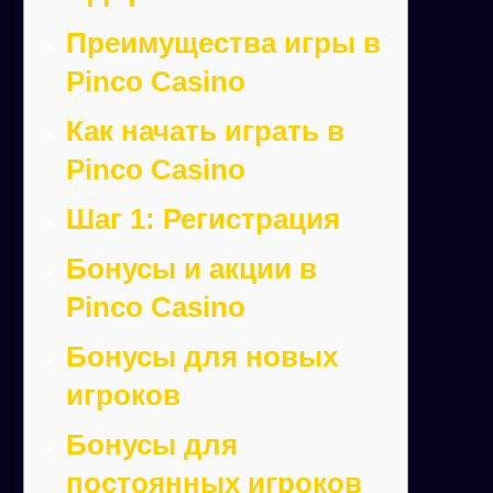
Преимущества игры в
Pinco Casino
Как начать играть в
Pinco Casino
Шаг 1: Регистрация
Бонусы и акции в
Pinco Casino
Бонусы для новых
игроков
Бонусы для
постоянных игроков