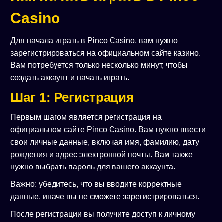
Casino
Для начала играть в Pinco Casino, вам нужно
зарегистрироваться на официальном сайте казино.
Вам потребуется только несколько минут, чтобы
создать аккаунт и начать играть.
Шаг 1: Регистрация
Первым шагом является регистрация на
официальном сайте Pinco Casino. Вам нужно ввести
свои личные данные, включая имя, фамилию, дату
рождения и адрес электронной почты. Вам также
нужно выбрать пароль для вашего аккаунта.
Важно: убедитесь, что вы вводите корректные
данные, иначе вы не сможете зарегистрироваться.
После регистрации вы получите доступ к личному