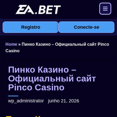
Registro
Conecte-se
Home
»
Пинко Казино – Официальный сайт Pinco
Casino
Пинко Казино –
Официальный сайт
Pinco Casino
wp_administrator
junho 21, 2026