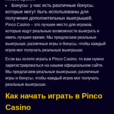
Бонусы: у нас есть различные бонусы,
которые могут быть использованы для
получения дополнительных выигрышей.
Pinco Casino – это лучшее место для игроков,
которые ищут реальные возможности выиграть и
иметь лучшее время. Мы предлагаем реальные
выигрыши, различные игры и бонусы, чтобы каждый
игрок мог получать реальные выигрыши.
Если вы хотите играть в Pinco Casino, то вам нужно
зарегистрироваться на нашем официальном сайте.
Мы предлагаем реальные выигрыши, различные
игры и бонусы, чтобы каждый игрок мог получать
реальные выигрыши.
Как начать играть в Pinco
Casino