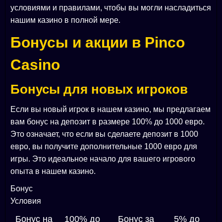
условиями и правилами, чтобы вы могли насладиться
нашим казино в полной мере.
Бонусы и акции в Pinco
Casino
Бонусы для новых игроков
Если вы новый игрок в нашем казино, мы предлагаем
вам бонус на депозит в размере 100% до 1000 евро.
Это означает, что если вы сделаете депозит в 1000
евро, вы получите дополнительные 1000 евро для
игры. Это идеальное начало для вашего игрового
опыта в нашем казино.
Бонус
Условия
Бонус на
100% до
Бонус за
5% до