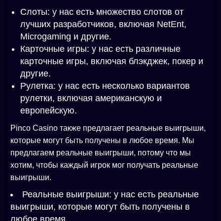
Слоты: у нас есть множество слотов от
лучших разработчиков, включая NetEnt,
Microgaming и другие.
Карточные игры: у нас есть различные
карточные игры, включая блэкджек, покер и
другие.
Рулетка: у нас есть несколько вариантов
рулетки, включая американскую и
европейскую.
Pinco Casino также предлагает реальные выигрыши,
которые могут быть получены в любое время. Мы
предлагаем реальные выигрыши, потому что мы
хотим, чтобы каждый игрок мог получать реальные
выигрыши.
Реальные выигрыши: у нас есть реальные
выигрыши, которые могут быть получены в
любое время.