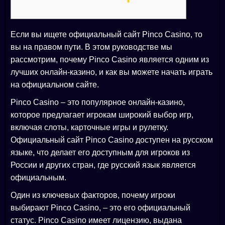
Если вы ищете официальный сайт Pinco Casino, то
вы на правом пути. В этом руководстве мы
рассмотрим, почему Pinco Casino является одним из
лучших онлайн-казино, и как вы можете начать играть
на официальном сайте.
Pinco Casino – это популярное онлайн-казино,
которое предлагает игрокам широкий выбор игр,
включая слоты, карточные игры и рулетку.
Официальный сайт Pinco Casino доступен на русском
языке, что делает его доступным для игроков из
России и других стран, где русский язык является
официальным.
Один из ключевых факторов, почему игроки
выбирают Pinco Casino, – это его официальный
статус. Pinco Casino имеет лицензию, выдана