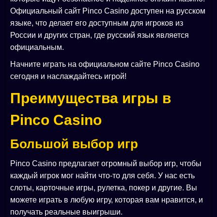
Официальный сайт Pinco Casino доступен на русском
языке, что делает его доступным для игроков из
России и других стран, где русский язык является
официальным.
Начните играть на официальном сайте Pinco Casino
сегодня и наслаждайтесь игрой!
Преимущества игры в
Pinco Casino
Большой выбор игр
Pinco Casino предлагает огромный выбор игр, чтобы
каждый игрок мог найти что-то для себя. У нас есть
слоты, карточные игры, рулетка, покер и другие. Вы
можете играть в любую игру, которая вам нравится, и
получать реальные выигрыши.