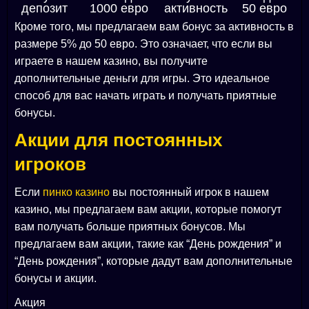
депозит
1000 евро
активность
50 евро
Кроме того, мы предлагаем вам бонус за активность в
размере 5% до 50 евро. Это означает, что если вы
играете в нашем казино, вы получите
дополнительные деньги для игры. Это идеальное
способ для вас начать играть и получать приятные
бонусы.
Акции для постоянных
игроков
Если
пинко казино
вы постоянный игрок в нашем
казино, мы предлагаем вам акции, которые помогут
вам получать больше приятных бонусов. Мы
предлагаем вам акции, такие как “День рождения” и
“День рождения”, которые дадут вам дополнительные
бонусы и акции.
Акция