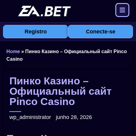
Registro
Conecte-se
Home
»
Пинко Казино – Официальный сайт Pinco
Casino
Пинко Казино –
Официальный сайт
Pinco Casino
wp_administrator
junho 28, 2026