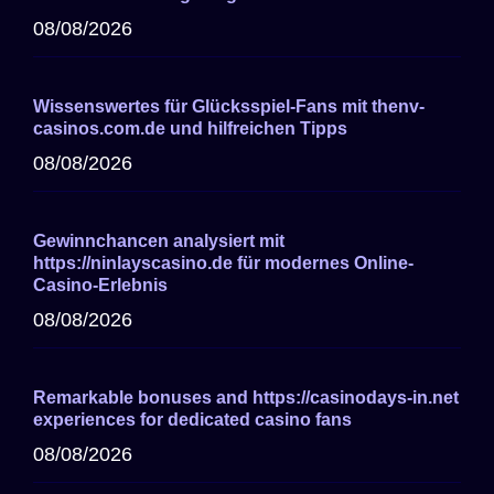
08/08/2026
Wissenswertes für Glücksspiel-Fans mit thenv-
casinos.com.de und hilfreichen Tipps
08/08/2026
Gewinnchancen analysiert mit
https://ninlayscasino.de für modernes Online-
Casino-Erlebnis
08/08/2026
Remarkable bonuses and https://casinodays-in.net
experiences for dedicated casino fans
08/08/2026