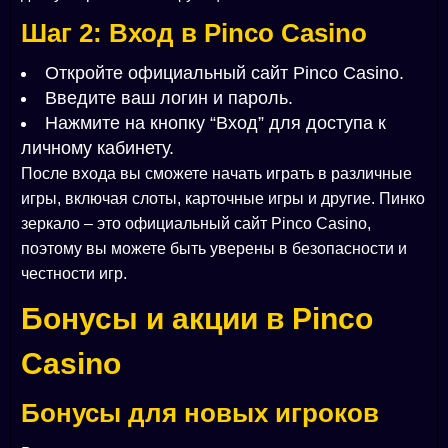
Шаг 2: Вход в Pinco Casino
Откройте официальный сайт Pinco Casino.
Введите ваш логин и пароль.
Нажмите на кнопку “Вход” для доступа к
личному кабинету.
После входа вы сможете начать играть в различные
игры, включая слоты, карточные игры и другие. Пинко
зеркало – это официальный сайт Pinco Casino,
поэтому вы можете быть уверены в безопасности и
честности игр.
Бонусы и акции в Pinco
Casino
Бонусы для новых игроков