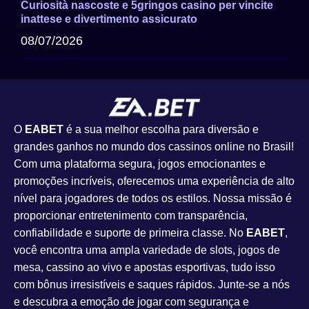
Curiosità nascoste e 5gringos casino per vincite
inattese e divertimento assicurato
08/07/2026
O
EABET
é a sua melhor escolha para diversão e
grandes ganhos no mundo dos cassinos online no Brasil!
Com uma plataforma segura, jogos emocionantes e
promoções incríveis, oferecemos uma experiência de alto
nível para jogadores de todos os estilos. Nossa missão é
proporcionar entretenimento com transparência,
confiabilidade e suporte de primeira classe. No
EABET
,
você encontra uma ampla variedade de slots, jogos de
mesa, cassino ao vivo e apostas esportivas, tudo isso
com bônus irresistíveis e saques rápidos. Junte-se a nós
e descubra a emoção de jogar com segurança e