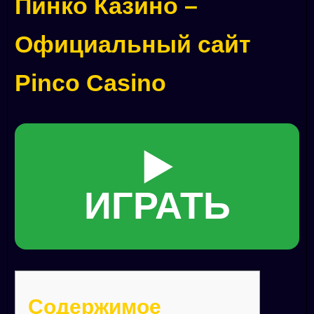
Пинко Казино –
Официальный сайт
Pinco Casino
▶️
ИГРАТЬ
Содержимое