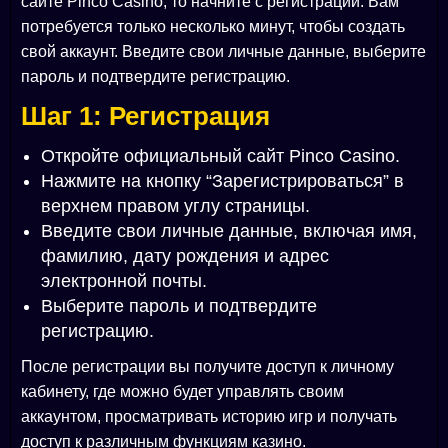
сайте Pinco Casino, то начните с регистрации. Вам
потребуется только несколько минут, чтобы создать
свой аккаунт. Введите свои личные данные, выберите
пароль и подтвердите регистрацию.
Шаг 1: Регистрация
Откройте официальный сайт Pinco Casino.
Нажмите на кнопку “Зарегистрироваться” в
верхнем правом углу страницы.
Введите свои личные данные, включая имя,
фамилию, дату рождения и адрес
электронной почты.
Выберите пароль и подтвердите
регистрацию.
После регистрации вы получите доступ к личному
кабинету, где можно будет управлять своим
аккаунтом, просматривать историю игр и получать
доступ к различным функциям казино.