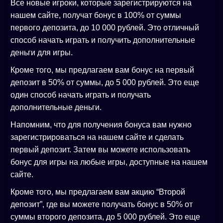
Все новые игроки, которые зарегистрируются на
нашем сайте, получат бонус в 100% от суммы
первого депозита, до 10 000 рублей. Это отличный
способ начать играть и получить дополнительные
деньги для игры.
Кроме того, мы предлагаем вам бонус на первый
депозит в 50% от суммы, до 5 000 рублей. Это еще
один способ начать играть и получать
дополнительные деньги.
Напомним, что для получения бонуса вам нужно
зарегистрироваться на нашем сайте и сделать
первый депозит. Затем вы можете использовать
бонус для игры на любые игры, доступные на нашем
сайте.
Кроме того, мы предлагаем вам акцию “Второй
депозит”, где вы можете получать бонус в 50% от
суммы второго депозита, до 5 000 рублей. Это еще