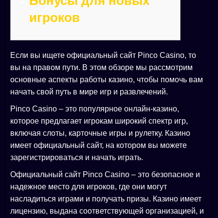
Бонусы для новых
игроков
Если вы ищете официальный сайт Pinco Casino, то
вы на правом пути. В этом обзоре мы рассмотрим
основные аспекты работы казино, чтобы помочь вам
начать свой путь в мире игр и развлечений.
Pinco Casino – это популярное онлайн-казино,
которое предлагает игрокам широкий спектр игр,
включая слоты, карточные игры и рулетку. Казино
имеет официальный сайт, на котором вы можете
зарегистрироваться и начать играть.
Официальный сайт Pinco Casino – это безопасное и
надежное место для игроков, где они могут
насладиться играми и получать призы. Казино имеет
лицензию, выдана соответствующей организацией, и