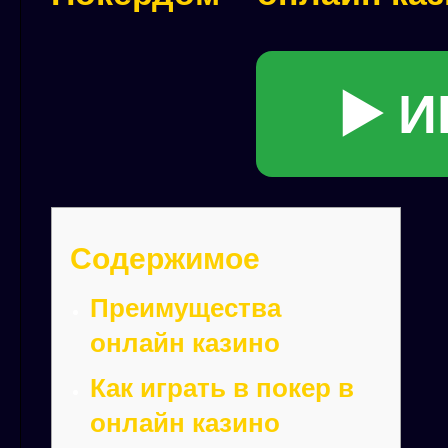
▶️ 
Содержимое
Преимущества
онлайн казино
Как играть в покер в
онлайн казино