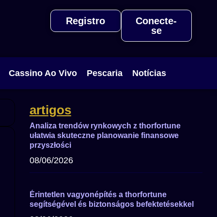
Registro
Conecte-
se
Cassino Ao Vivo
Pescaria
Notícias
artigos
Analiza trendów rynkowych z thorfortune
ułatwia skuteczne planowanie finansowe
przyszłości
08/06/2026
Érintetlen vagyonépítés a thorfortune
segítségével és biztonságos befektetésekkel