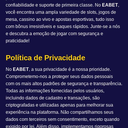
confiabilidade e suporte de primeira classe. No
EABET
,
você encontra uma ampla variedade de slots, jogos de
mesa, cassino ao vivo e apostas esportivas, tudo isso
com bônus irresistíveis e saques rápidos. Junte-se a nós
e descubra a emoção de jogar com segurança e
praticidade!
Política de Privacidade
No
EABET
, a sua privacidade é a nossa prioridade.
Comprometemo-nos a proteger seus dados pessoais
com os mais altos padrões de segurança e transparência.
Todas as informações fornecidas pelos usuários,
incluindo dados de cadastro e transações, são
criptografadas e utilizadas apenas para melhorar sua
experiência na plataforma. Não compartilhamos seus
dados com terceiros sem consentimento, exceto quando
exigido por lei. Além disso, implementamos rigorosas