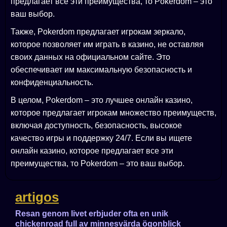
предлагает все эти преимущества, то Pokerdom – это
ваш выбор.
Также, Pokerdom предлагает игрокам зеркало,
которое позволяет им играть в казино, не оставляя
своих данных на официальном сайте. Это
обеспечивает им максимальную безопасность и
конфиденциальность.
В целом, Pokerdom – это лучшее онлайн казино,
которое предлагает игрокам множество преимуществ,
включая доступность, безопасность, высокое
качество игры и поддержку 24/7. Если вы ищете
онлайн казино, которое предлагает все эти
преимущества, то Pokerdom – это ваш выбор.
artigos
Resan genom livet erbjuder ofta en unik
chickenroad full av minnesvärda ögonblick