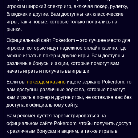
игрокам широкий спектр игр, включая покер, рулетку,
блэкджек и другие. Вам доступны как классические
игры, так и новые, которые только появились на
рынке.
Официальный сайт Pokerdom – это лучшее место для
игроков, которые ищут надежное онлайн казино, где
можно играть в покер и другие игры. Вам доступны
различные бонусы и акции, которые помогут вам
начать играть и получать выигрыши.
Если вы
покердом казино
ищете зеркало Pokerdom, то
вам доступны различные зеркала, которые помогут
вам играть в покер и другие игры, не оставляя вас без
доступа к официальному сайту.
Вам рекомендуется зарегистрироваться на
официальном сайте Pokerdom, чтобы получить доступ
к различным бонусам и акциям, а также играть в