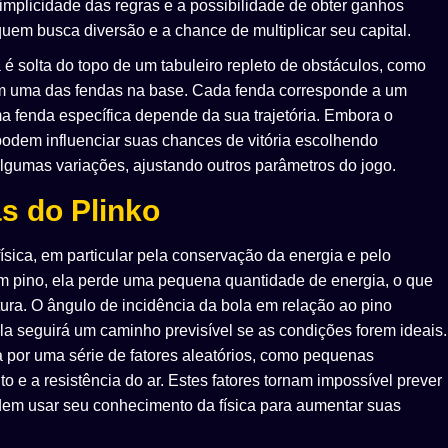
implicidade das regras e a possibilidade de obter ganhos
quem busca diversão e a chance de multiplicar seu capital.
 é solta do topo de um tabuleiro repleto de obstáculos, como
r em uma das fendas na base. Cada fenda corresponde a um
ma fenda específica depende da sua trajetória. Embora o
 podem influenciar suas chances de vitória escolhendo
gumas variações, ajustando outros parâmetros do jogo.
s do Plinko
 física, em particular pela conservação da energia e pelo
um pino, ela perde uma pequena quantidade de energia, o que
ura. O ângulo de incidência da bola em relação ao pino
ola seguirá um caminho previsível se as condições forem ideais.
ada por uma série de fatores aleatórios, como pequenas
o e a resistência do ar. Estes fatores tornam impossível prever
odem usar seu conhecimento da física para aumentar suas