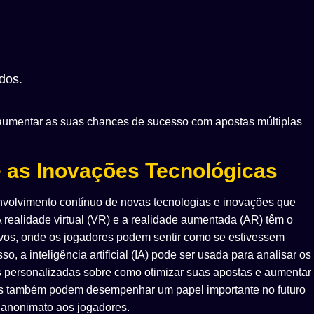
dos.
 aumentar as suas chances de sucesso com apostas múltiplas
e as Inovações Tecnológicas
envolvimento contínuo de novas tecnologias e inovações que
 realidade virtual (VR) e a realidade aumentada (AR) têm o
ativos, onde os jogadores podem sentir como se estivessem
, a inteligência artificial (IA) pode ser usada para analisar os
 personalizadas sobre como otimizar suas apostas e aumentar
das também podem desempenhar um papel importante no futuro
e anonimato aos jogadores.