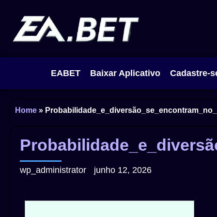
EABET
Baixar Aplicativo
Cadastre-s
Home
»
Probabilidade_e_diversão_se_encontram_no
Probabilidade_e_diver
wp_administrator
junho 12, 2026