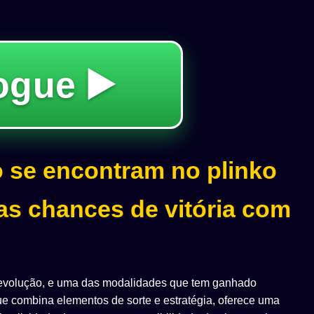
ogue ▶️
o se encontram no plinko
as chances de vitória com
e evolução, e uma das modalidades que tem ganhado
que combina elementos de sorte e estratégia, oferece uma