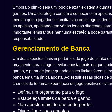
Embora o plinko seja um jogo de azar, existem algumas
ganhos. Uma estratégia comum é começar com apostas 
medida que o jogador se familiariza com o jogo e identifi
as apostas, apostando em várias fendas diferentes par
importante lembrar que nenhuma estratégia pode garanti
responsabilidade.
Gerenciamento de Banca
Um dos aspectos mais importantes do jogo de plinko é
orçamento para o jogo e evitar apostar mais do que pod
ganho, e parar de jogar quando esses limites forem ati
banca em uma única aposta. Ao seguir essas dicas de
chances de ter uma experiência de jogo positiva e evitar 
Defina um orçamento para o jogo.
Estabeleça limites de perda e ganho.
Não aposte mais do que pode perder.
Diversifique suas apostas.