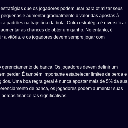
 estratégias que os jogadores podem usar para otimizar seus
pequenas e aumentar gradualmente o valor das apostas à
ca padrões na trajetória da bola. Outra estratégia é diversificar
a aumentar as chances de obter um ganho. No entanto, é
r a vitória, e os jogadores devem sempre jogar com
 o gerenciamento de banca. Os jogadores devem definir um
em perder. É também importante estabelecer limites de perda e
ngidos. Uma boa regra geral é nunca apostar mais de 5% da sua
 gerenciamento de banca, os jogadores podem aumentar suas
perdas financeiras significativas.