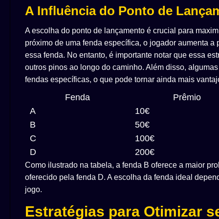
A Influência do Ponto de Lança
A escolha do ponto de lançamento é crucial para maximiz
próximo de uma fenda específica, o jogador aumenta a pr
essa fenda. No entanto, é importante notar que essa estr
outros pinos ao longo do caminho. Além disso, algumas
fendas específicas, o que pode tornar ainda mais vantaj
Fenda
Prêmio
A
10€
B
50€
C
100€
D
200€
Como ilustrado na tabela, a fenda B oferece a maior pr
oferecido pela fenda D. A escolha da fenda ideal depend
jogo.
Estratégias para Otimizar 