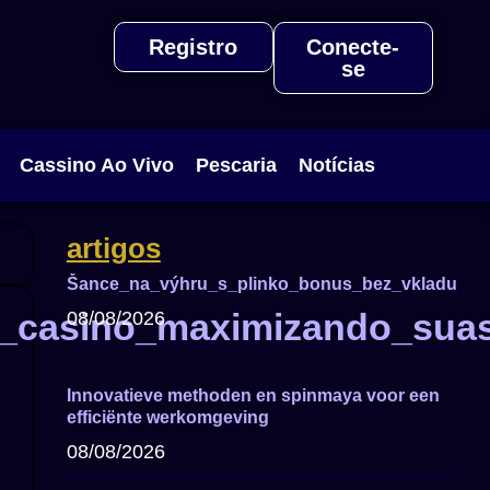
Registro
Conecte-
se
Cassino Ao Vivo
Pescaria
Notícias
artigos
Šance_na_výhru_s_plinko_bonus_bez_vkladu_v_
o_casino_maximizando_sua
08/08/2026
Innovatieve methoden en spinmaya voor een
efficiënte werkomgeving
08/08/2026