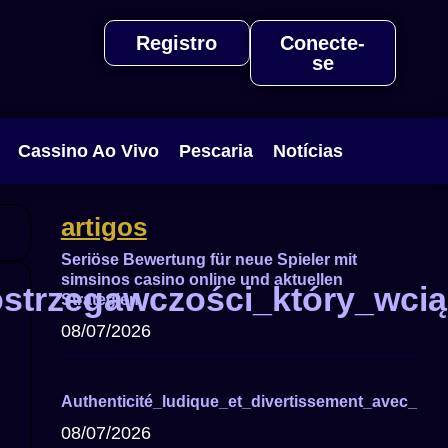
Registro
Conecte-
se
Cassino Ao Vivo
Pescaria
Notícias
artigos
Seriöse Bewertung für neue Spieler mit
simsinos casino online und aktuellen
ostrzegawczości_który_wci
Strategien
08/07/2026
Authenticité_ludique_et_divertissement_avec_pla
08/07/2026