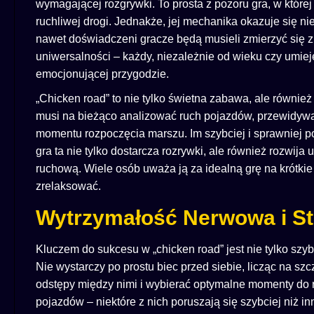
wymagającej rozgrywki. To prosta z pozoru gra, w które
ruchliwej drogi. Jednakże, jej mechanika okazuje się ni
nawet doświadczeni gracze będą musieli zmierzyć się z 
uniwersalności – każdy, niezależnie od wieku czy umiej
emocjonującej przygodzie.
„Chicken road” to nie tylko świetna zabawa, ale również
musi na bieżąco analizować ruch pojazdów, przewidywać
momentu rozpoczęcia marszu. Im szybciej i sprawniej 
gra ta nie tylko dostarcza rozrywki, ale również rozwi
ruchową. Wiele osób uważa ją za idealną grę na krótki
zrelaksować.
Wytrzymałość Nerwowa i St
Kluczem do sukcesu w „chicken road” jest nie tylko szyb
Nie wystarczy po prostu biec przed siebie, licząc na 
odstępy między nimi i wybierać optymalne momenty do 
pojazdów – niektóre z nich poruszają się szybciej niż 