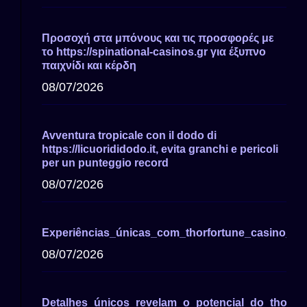
Προσοχή στα μπόνους και τις προσφορές με
το https://spinational-casinos.gr για έξυπνο
παιχνίδι και κέρδη
08/07/2026
Avventura tropicale con il dodo di
https://licuorididodo.it, evita granchi e pericoli
per un punteggio record
08/07/2026
Experiências_únicas_com_thorfortune_casino_on
08/07/2026
Detalhes_únicos_revelam_o_potencial_do_thorfo