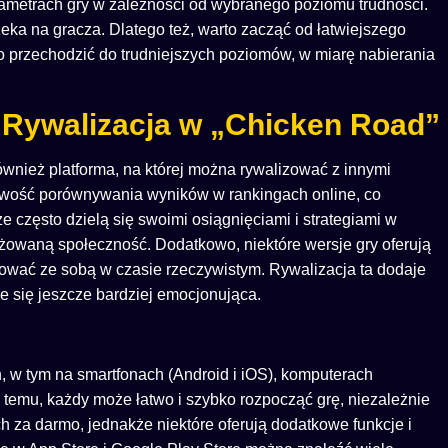
ametrach gry w zależności od wybranego poziomu trudności.
ka na gracza. Dlatego też, warto zacząć od łatwiejszego
 przechodzić do trudniejszych poziomów, w miarę nabierania
 Rywalizacja w „Chicken Road”
 również platforma, na której można rywalizować z innymi
żliwość porównywania wyników w rankingach online, co
 często dzielą się swoimi osiągnięciami i strategiami w
owaną społeczność. Dodatkowo, niektóre wersje gry oferują
zować ze sobą w czasie rzeczywistym. Rywalizacja ta dodaje
e się jeszcze bardziej emocjonująca.
h, w tym na smartfonach (Android i iOS), komputerach
 temu, każdy może łatwo i szybko rozpocząć grę, niezależnie
ch za darmo, jednakże niektóre oferują dodatkowe funkcje i