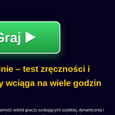
Graj ▶️
nie – test zręczności i
y wciąga na wiele godzin
arność wśród graczy szukających szybkiej, dynamicznej i