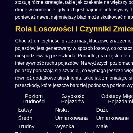
stosują różne strategie, takie jak czekanie na większy
drogę w momencie, gdy ruch jest najmniej intensywny.
ponieważ nawet najmniejszy błąd może skutkować nie
Rola Losowości i Czynniki Zmie
Chociaż umiejętności gracza mają kluczowe znaczenie,
pojazdów jest generowany w sposób losowy, co oznacz
niespodziewaną przeszkodą. Ponadto, gra często oferuj
intensywność ruchu pojazdów. Na wyższych poziomach 
pojazdy poruszają się szybciej, co wymaga jeszcze więks
również dodatkowe utrudnienia, takie jak zmieniające 
przeszkody, które jeszcze bardziej podnoszą poziom w
Poziom
Szybkość
Odstępy Mię
Trudności
Pojazdów
Pojazdami
Łatwy
Niska
Duże
Średni
Umiarkowana
Umiarkowane
Trudny
Wysoka
Małe