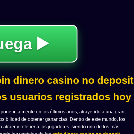
uega ▶️
in dinero casino no deposit
s usuarios registrados hoy
xponencialmente en los últimos años, atrayendo a una gran
posibilidad de obtener ganancias. Dentro de este mundo, los
a atraer y retener a los jugadores, siendo uno de los más