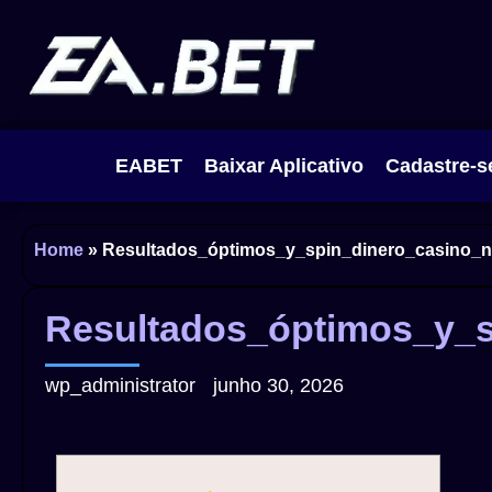
EABET
Baixar Aplicativo
Cadastre-s
Home
»
Resultados_óptimos_y_spin_dinero_casino_
Resultados_óptimos_y_
wp_administrator
junho 30, 2026