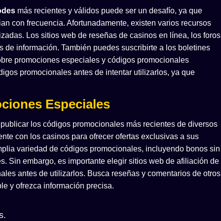
odes
más recientes y válidos puede ser un desafío, ya que
bian con frecuencia. Afortunadamente, existen varios recursos
izadas. Los sitios web de reseñas de casinos en línea, los foros
s de información. También puedes suscribirte a los boletines
s sobre promociones especiales y códigos promocionales
digos promocionales antes de intentar utilizarlos, ya que
ociones Especiales
y publicar los códigos promocionales más recientes de diversos
ente con los casinos para ofrecer ofertas exclusivas a sus
 amplia variedad de códigos promocionales, incluyendo bonos sin
 Sin embargo, es importante elegir sitios web de afiliación de
nales antes de utilizarlos. Busca reseñas y comentarios de otros
le y ofrezca información precisa.
s.