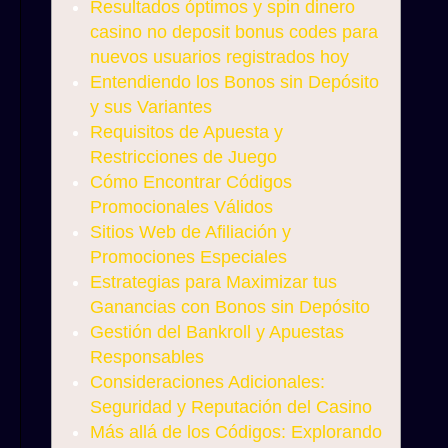
Resultados óptimos y spin dinero
casino no deposit bonus codes para
nuevos usuarios registrados hoy
Entendiendo los Bonos sin Depósito
y sus Variantes
Requisitos de Apuesta y
Restricciones de Juego
Cómo Encontrar Códigos
Promocionales Válidos
Sitios Web de Afiliación y
Promociones Especiales
Estrategias para Maximizar tus
Ganancias con Bonos sin Depósito
Gestión del Bankroll y Apuestas
Responsables
Consideraciones Adicionales:
Seguridad y Reputación del Casino
Más allá de los Códigos: Explorando