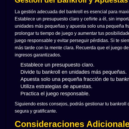
Gestión del Bankroll y Apuesta
La gestión adecuada del bankroll es esencial para maxim
Establece un presupuesto claro y ceñirte a él, sin impor
unidades más pequeñas y apuesta solo una pequeña frac
prolongar tu tiempo de juego y aumentar tus posibilida
juego responsable y evitar perseguir pérdidas. Si te sie
más tarde con la mente clara. Recuerda que el juego de
ingresos garantizados.
Establece un presupuesto claro.
Divide tu bankroll en unidades más pequeñas.
Apuesta solo una pequeña fracción de tu bankr
Utiliza estrategias de apuestas.
Practica el juego responsable.
Siguiendo estos consejos, podrás gestionar tu bankroll 
segura y gratificante.
Consideraciones Adicionale