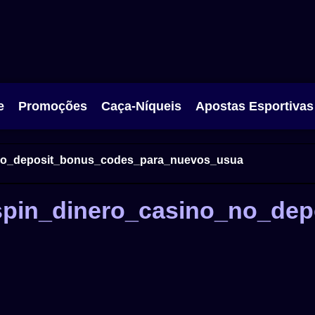
e
Promoções
Caça-Níqueis
Apostas Esportivas
no_deposit_bonus_codes_para_nuevos_usua
spin_dinero_casino_no_de