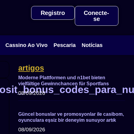
Registro
Conecte-
se
Cassino Ao Vivo
Pescaria
Notícias
artigos
Moderne Plattformen und n1bet bieten
vielfältige Gewinnchancen für Sportfans
posit_bonus_codes_para_n
08/09/2026
Güncel bonuslar ve promosyonlar ile casibom,
oyunculara eşsiz bir deneyim sunuyor artık
08/09/2026