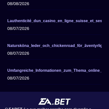
08/08/2026
Lauthenticité_dun_casino_en_ligne_suisse_et_ses_a
08/07/2026
Natursköna_leder_och_chickenroad_för_äventyrliga_cy
08/07/2026
Umfangreiche_Informationen_zum_Thema_online_cas
08/07/2026