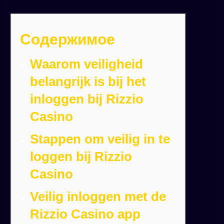
Содержимое
Waarom veiligheid
belangrijk is bij het
inloggen bij Rizzio
Casino
Stappen om veilig in te
loggen bij Rizzio
Casino
Veilig inloggen met de
Rizzio Casino app