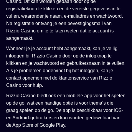
Casino. Dit kan worden gedaan door op de
registratieknop te klikken en de vereiste gegevens in te
vullen, waaronder je naam, e-mailadres en wachtwoord.
Na registratie ontvang je een bevestigingsmail van
Rizzio Casino om je te laten weten dat je account is
aangemaakt.
Wanneer je je account hebt aangemaakt, kan je veilig
inloggen bij Rizzio Casino door op de inlogknop te
klikken en je wachtwoord en gebruikersnaam in te vullen.
Als je problemen ondervindt bij het inloggen, kan je
contact opnemen met de klantenservice van Rizzio
Casino voor hulp.
Rizzio Casino biedt ook een mobiele app voor het spelen
op de go, wat een handige optie is voor thema’s die
graag spelen op de go. De app is beschikbaar voor iOS-
en Android-gebruikers en kan worden gedownload van
de App Store of Google Play.