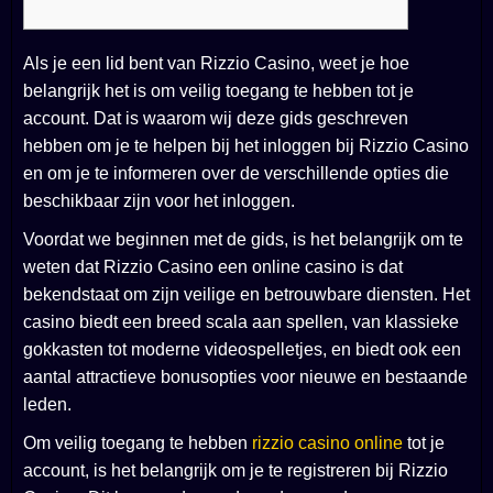
Als je een lid bent van Rizzio Casino, weet je hoe
belangrijk het is om veilig toegang te hebben tot je
account. Dat is waarom wij deze gids geschreven
hebben om je te helpen bij het inloggen bij Rizzio Casino
en om je te informeren over de verschillende opties die
beschikbaar zijn voor het inloggen.
Voordat we beginnen met de gids, is het belangrijk om te
weten dat Rizzio Casino een online casino is dat
bekendstaat om zijn veilige en betrouwbare diensten. Het
casino biedt een breed scala aan spellen, van klassieke
gokkasten tot moderne videospelletjes, en biedt ook een
aantal attractieve bonusopties voor nieuwe en bestaande
leden.
Om veilig toegang te hebben
rizzio casino online
tot je
account, is het belangrijk om je te registreren bij Rizzio