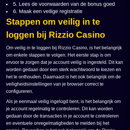
5. Lees de voorwaarden van de bonus goed
6. Maak een veilige registratie
Stappen om veilig in te
loggen bij Rizzio Casino
Om veilig in te loggen bij Rizzio Casino, is het belangrijk
om enkele stappen te volgen. Het eerste stap is om
ervoor te zorgen dat je account veilig is ingesteld. Dit kan
worden gedaan door een sterk wachtwoord te kiezen en
het te onthouden. Daarnaast is het ook belangrijk om de
veiligheidsinstellingen van je browser correct te
configureren.
Als je eenmaal veilig ingelogd bent, is het belangrijk om
je account regelmatig te controleren. Dit kan worden
gedaan door de transacties in je account te controleren
en eventuele onregelmatigheden te melden bij het