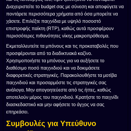
Διαχειριστείτε το budget σας με σύνεση και αποφύγετε να
ποντάρετε περισσότερα χρήματα από όσα μπορείτε να
χάσετε. Επιλέξτε παιχνίδια με υψηλό ποσοστό
επιστροφής παίκτη (RTP), καθώς αυτά προσφέρουν
περισσότερες πιθανότητες νίκης μακροπρόθεσμα.
Εκμεταλλευτείτε τα μπόνους και τις προκαταβολές που
προσφέρονται από τα διαδικτυακά καζίνο.
Χρησιμοποιήστε τα μπόνους για να αυξήσετε το
διαθέσιμο ποσό παιχνιδιού και να δοκιμάσετε
διαφορετικές στρατηγικές. Παρακολουθήστε τα μοτίβα
παιχνιδιού και προσαρμόστε τις στρατηγικές σας
ανάλογα. Μην απογοητεύεστε από τις ήττες, καθώς
αποτελούν μέρος του παιχνιδιού. Κρατήστε το παιχνίδι
διασκεδαστικό και μην αφήσετε το άγχος να σας
επηρεάσει.
Συμβουλές για Υπεύθυνο