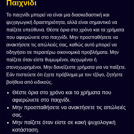
Παιχνίδι
Το παιχνίδι μπορεί να είναι μια διασκεδαστική και
ψυχαγωγική δραστηριότητα, αλλά είναι σημαντικό να
παίζετε υπεύθυνα. Θέστε όρια στο χρόνο και τα χρήματα
που αφιερώνετε στο παιχνίδι. Μην προσπαθήσετε να
ανακτήσετε τις απώλειές σας, καθώς αυτό μπορεί να
οδηγήσει σε περαιτέρω οικονομικά προβλήματα. Μην
παίζετε όταν είστε θυμωμένοι, αγχωμένοι ή
στενοχωρημένοι. Μην δανείζεστε χρήματα για να παίξετε.
Εάν πιστεύετε ότι έχετε πρόβλημα με τον τζόγο, ζητήστε
βοήθεια από ειδικούς.
Θέστε όρια στο χρόνο και τα χρήματα που
αφιερώνετε στο παιχνίδι.
Μην προσπαθήσετε να ανακτήσετε τις απώλειές
σας.
Μην παίζετε όταν είστε σε κακή ψυχολογική
κατάσταση.