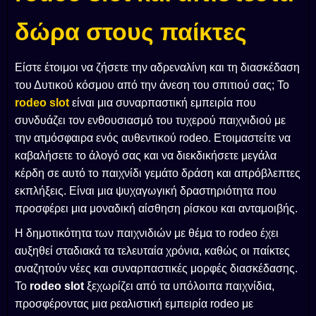
δώρα στους παίκτες
Είστε έτοιμοι να ζήσετε την αδρεναλίνη και τη διασκέδαση
του Δυτικού κόσμου από την άνεση του σπιτιού σας; Το
rodeo slot
είναι μια συναρπαστική εμπειρία που
συνδυάζει τον ενθουσιασμό του τυχερού παιχνιδιού με
την ατμόσφαιρα ενός αυθεντικού rodeo. Ετοιμαστείτε να
καβαλήσετε το άλογό σας και να διεκδικήσετε μεγάλα
κέρδη σε αυτό το παιχνίδι γεμάτο δράση και απρόβλεπτες
εκπλήξεις. Είναι μια ψυχαγωγική δραστηριότητα που
προσφέρει μια μοναδική αίσθηση ρίσκου και ανταμοιβής.
Η δημοτικότητα των παιχνιδιών με θέμα το rodeo έχει
αυξηθεί σταδιακά τα τελευταία χρόνια, καθώς οι παίκτες
αναζητούν νέες και συναρπαστικές μορφές διασκέδασης.
Το
rodeo slot
ξεχωρίζει από τα υπόλοιπα παιχνίδια,
προσφέροντας μια ρεαλιστική εμπειρία rodeo με