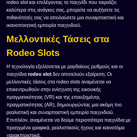
rodeo slot και επιλέγοντας το παιχνίδι που ταιριάζει
καλύτερα στις ανάγκες σας, μπορείτε να αυξήσετε τις
πιθανότητές σας να απολαύσετε μια συναρπαστική και
ικανοποιητική εμπειρία παιχνιδιού.
Μελλοντικές Τάσεις στα
Rodeo Slots
Η τεχνολογία εξελίσσεται με ραγδαίους ρυθμούς και οι
παιχνίδια
rodeo slot
δεν αποτελούν εξαίρεση. Οι
μελλοντικές τάσεις στα rodeo slots αναμένεται να
επικεντρωθούν στην ενίσχυση της εικονικής
πραγματικότητας (VR) και της επαυξημένης
πραγματικότητας (AR), δημιουργώντας μια ακόμη πιο
ρεαλιστική και συναρπαστική εμπειρία παιχνιδιού.
Επιπλέον, αναμένεται να δούμε περισσότερα παιχνίδια με
προηγμένα γραφικά, ρεαλιστικούς ήχους και καινοτόμα
χαρακτηριστικά.