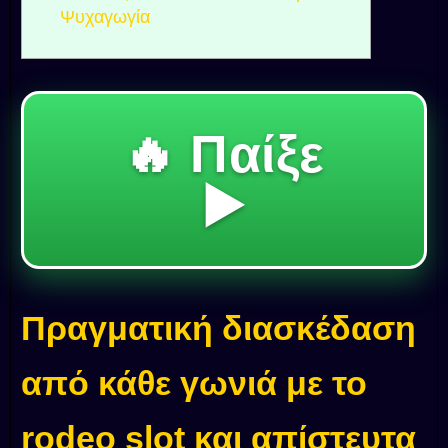
Ψυχαγωγία
🔥 Παίξε
▶️
Πραγματική διασκέδαση
από κάθε γωνιά με το
rodeo slot και απίστευτα