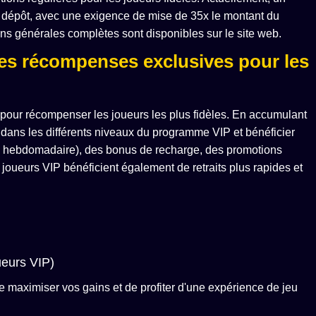
 dépôt, avec une exigence de mise de 35x le montant du
ons générales complètes sont disponibles sur le site web.
des récompenses exclusives pour les
 pour récompenser les joueurs les plus fidèles. En accumulant
 dans les différents niveaux du programme VIP et bénéficier
5% hebdomadaire), des bonus de recharge, des promotions
joueurs VIP bénéficient également de retraits plus rapides et
ueurs VIP)
e maximiser vos gains et de profiter d'une expérience de jeu