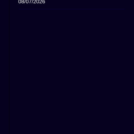
08/07/2026