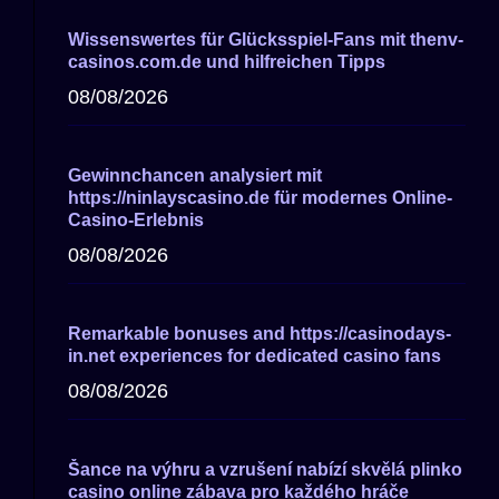
Wissenswertes für Glücksspiel-Fans mit thenv-
casinos.com.de und hilfreichen Tipps
08/08/2026
Gewinnchancen analysiert mit
https://ninlayscasino.de für modernes Online-
Casino-Erlebnis
08/08/2026
Remarkable bonuses and https://casinodays-
in.net experiences for dedicated casino fans
08/08/2026
Šance na výhru a vzrušení nabízí skvělá plinko
casino online zábava pro každého hráče