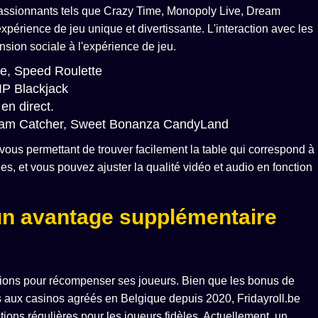
assionnants tels que Crazy Time, Monopoly Live, Dream
érience de jeu unique et divertissante. L'interaction avec les
nsion sociale à l'expérience de jeu.
te, Speed Roulette
VIP Blackjack
en direct.
eam Catcher, Sweet Bonanza CandyLand
e, vous permettant de trouver facilement la table qui correspond à
es, et vous pouvez ajuster la qualité vidéo et audio en fonction
un avantage supplémentaire
tions pour récompenser ses joueurs. Bien que les bonus de
its aux casinos agréés en Belgique depuis 2020, Fridayroll.be
tions régulières pour les joueurs fidèles. Actuellement, un