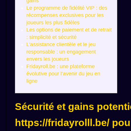
gains
Le programme de fidélité VIP : des
récompenses exclusives pour les
joueurs les plus fidèles
Les options de paiement et de retrait
: simplicité et sécurité
L'assistance clientèle et le jeu
responsable : un engagement
envers les joueurs
Fridayroll.be : une plateforme
évolutive pour l’avenir du jeu en
ligne
Sécurité et gains potenti
https://fridayrolll.be/ po