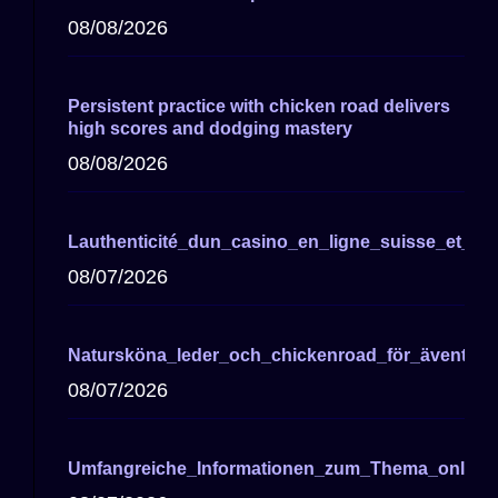
08/08/2026
Persistent practice with chicken road delivers
high scores and dodging mastery
08/08/2026
Lauthenticité_dun_casino_en_ligne_suisse_et_se
08/07/2026
Natursköna_leder_och_chickenroad_för_äventyrlig
08/07/2026
Umfangreiche_Informationen_zum_Thema_online_