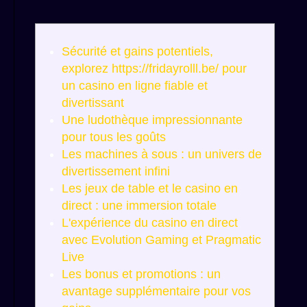
Sécurité et gains potentiels,
explorez https://fridayrolll.be/ pour
un casino en ligne fiable et
divertissant
Une ludothèque impressionnante
pour tous les goûts
Les machines à sous : un univers de
divertissement infini
Les jeux de table et le casino en
direct : une immersion totale
L'expérience du casino en direct
avec Evolution Gaming et Pragmatic
Live
Les bonus et promotions : un
avantage supplémentaire pour vos