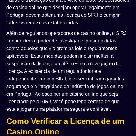
de casino online que desejam operar legalmente em
Portugal devem obter uma licença do SIRJ e cumprir
todos os requisitos estabelecidos.
Além de regular os operadores de casino online, o SIRJ
também tem o poder de investigar e tomar medidas
contra aqueles que violarem as leis e regulamentos
aplicáveis. Estas medidas podem incluir multas, a
suspensão da licença ou até mesmo a revogação da
licença. A existência de um regulador forte e
independente, como o SIRJ, é essencial para garantir a
segurança e a integridade da indústria de jogos online
em Portugal. Ao escolher um casino online que seja
licenciado pelo SIRJ, você pode ter a certeza de que
está a jogar numa plataforma segura e confiável.
Como Verificar a Licença de um
Casino Online