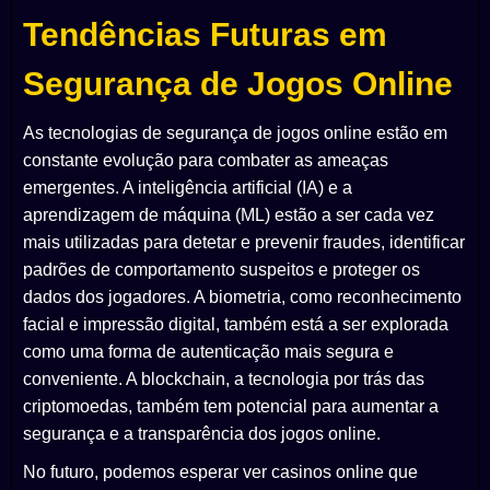
Tendências Futuras em
Segurança de Jogos Online
As tecnologias de segurança de jogos online estão em
constante evolução para combater as ameaças
emergentes. A inteligência artificial (IA) e a
aprendizagem de máquina (ML) estão a ser cada vez
mais utilizadas para detetar e prevenir fraudes, identificar
padrões de comportamento suspeitos e proteger os
dados dos jogadores. A biometria, como reconhecimento
facial e impressão digital, também está a ser explorada
como uma forma de autenticação mais segura e
conveniente. A blockchain, a tecnologia por trás das
criptomoedas, também tem potencial para aumentar a
segurança e a transparência dos jogos online.
No futuro, podemos esperar ver casinos online que