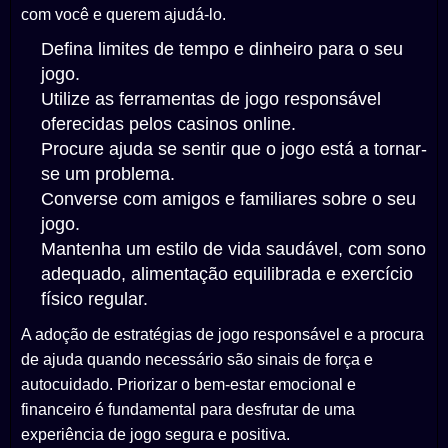
com você e querem ajudá-lo.
Defina limites de tempo e dinheiro para o seu
jogo.
Utilize as ferramentas de jogo responsável
oferecidas pelos casinos online.
Procure ajuda se sentir que o jogo está a tornar-
se um problema.
Converse com amigos e familiares sobre o seu
jogo.
Mantenha um estilo de vida saudável, com sono
adequado, alimentação equilibrada e exercício
físico regular.
A adoção de estratégias de jogo responsável e a procura
de ajuda quando necessário são sinais de força e
autocuidado. Priorizar o bem-estar emocional e
financeiro é fundamental para desfrutar de uma
experiência de jogo segura e positiva.