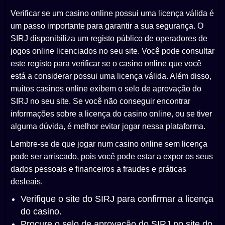
Verificar se um casino online possui uma licença válida é
um passo importante para garantir a sua segurança. O
SIRJ disponibiliza um registo público de operadores de
jogos online licenciados no seu site. Você pode consultar
este registo para verificar se o casino online que você
está a considerar possui uma licença válida. Além disso,
muitos casinos online exibem o selo de aprovação do
SIRJ no seu site. Se você não conseguir encontrar
informações sobre a licença do casino online, ou se tiver
alguma dúvida, é melhor evitar jogar nessa plataforma.
Lembre-se de que jogar num casino online sem licença
pode ser arriscado, pois você pode estar a expor os seus
dados pessoais e financeiros a fraudes e práticas
desleais.
Verifique o site do SIRJ para confirmar a licença
do casino.
Procure o selo de aprovação do SIRJ no site do