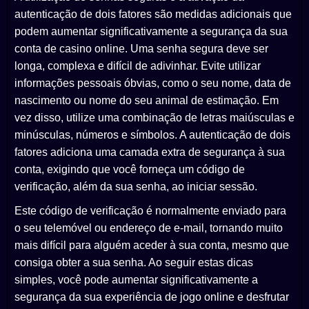
autenticação de dois fatores são medidas adicionais que
podem aumentar significativamente a segurança da sua
conta de casino online. Uma senha segura deve ser
longa, complexa e difícil de adivinhar. Evite utilizar
informações pessoais óbvias, como o seu nome, data de
nascimento ou nome do seu animal de estimação. Em
vez disso, utilize uma combinação de letras maiúsculas e
minúsculas, números e símbolos. A autenticação de dois
fatores adiciona uma camada extra de segurança à sua
conta, exigindo que você forneça um código de
verificação, além da sua senha, ao iniciar sessão.
Este código de verificação é normalmente enviado para
o seu telemóvel ou endereço de e-mail, tornando muito
mais difícil para alguém aceder à sua conta, mesmo que
consiga obter a sua senha. Ao seguir estas dicas
simples, você pode aumentar significativamente a
segurança da sua experiência de jogo online e desfrutar