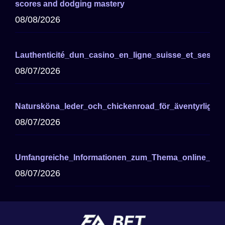
scores and dodging mastery
08/08/2026
Lauthenticité_dun_casino_en_ligne_suisse_et_ses_a
08/07/2026
Natursköna_leder_och_chickenroad_för_äventyrliga_cy
08/07/2026
Umfangreiche_Informationen_zum_Thema_online_cas
08/07/2026