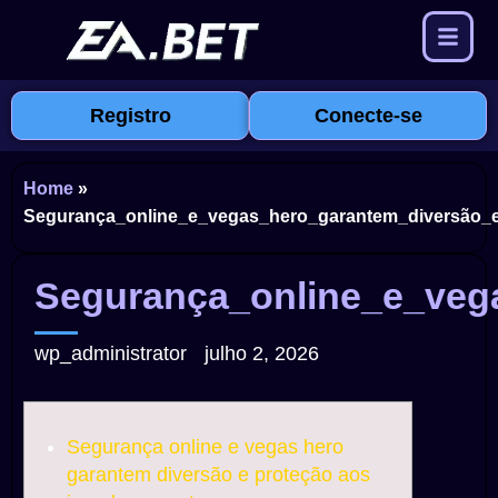
Registro
Conecte-se
Home
»
Segurança_online_e_vegas_hero_garantem_diversão_
Segurança_online_e_veg
wp_administrator
julho 2, 2026
Segurança online e vegas hero
garantem diversão e proteção aos