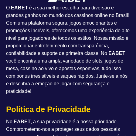
O
EABET
é a sua melhor escolha para diversão e
grandes ganhos no mundo dos cassinos online no Brasil!
Com uma plataforma segura, jogos emocionantes e
promoções incríveis, oferecemos uma experiência de alto
nível para jogadores de todos os estilos. Nossa missão é
proporcionar entretenimento com transparência,
confiabilidade e suporte de primeira classe. No
EABET
,
você encontra uma ampla variedade de slots, jogos de
mesa, cassino ao vivo e apostas esportivas, tudo isso
com bônus irresistíveis e saques rápidos. Junte-se a nós
e descubra a emoção de jogar com segurança e
praticidade!
Política de Privacidade
No
EABET
, a sua privacidade é a nossa prioridade.
Comprometemo-nos a proteger seus dados pessoais