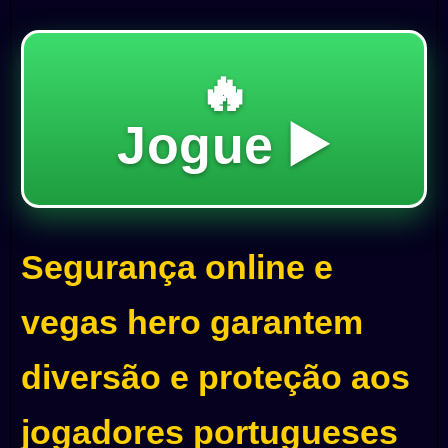
🔥
Jogue ▶️
Segurança online e
vegas hero garantem
diversão e proteção aos
jogadores portugueses