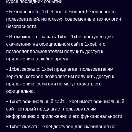
курсе последних событий.
• Безопасность: 1xbet обеспечивает безопасность
пользователей, используя современные технологии
безопасности.
• Возможность скачать 1xbet: 1xbet доступен для
скачивания на официальном сайте 1xbet, что
позволяет пользователям получить доступ к
приложению в любое время.
• 1xbet зеркало: 1xbet предлагает пользователям
зеркало, которое позволяет им получить доступ к
приложению, если они не могут скачать его
официально.
• 1хбет официальный сайт: 1xbet имеет официальный
сайт, который предлагает пользователям
информацию о приложении и его функциональности.
• 1xbet скачать: 1xbet доступен для скачивания на