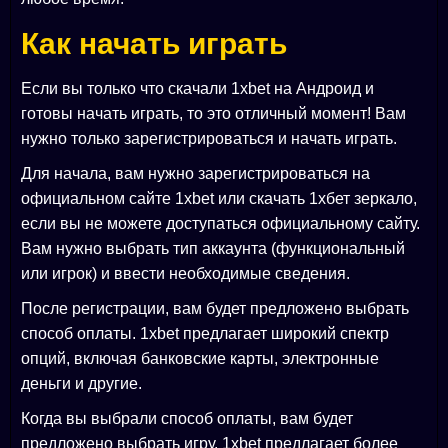
Как начать играть
Если вы только что скачали 1xbet на Андроид и
готовы начать играть, то это отличный момент! Вам
нужно только зарегистрироваться и начать играть.
Для начала, вам нужно зарегистрироваться на
официальном сайте 1xbet или скачать 1хбет зеркало,
если вы не можете доступаться официальному сайту.
Вам нужно выбрать тип аккаунта (функциональный
или игрок) и ввести необходимые сведения.
После регистрации, вам будет предложено выбрать
способ оплаты. 1xbet предлагает широкий спектр
опций, включая банковские карты, электронные
деньги и другие.
Когда вы выбрали способ оплаты, вам будет
предложено выбрать игру. 1xbet предлагает более