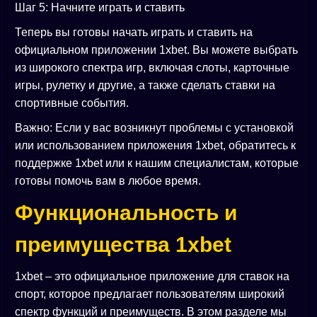
Шаг 5: Начните играть и ставить
Теперь вы готовы начать играть и ставить на
официальном приложении 1xbet. Вы можете выбрать
из широкого спектра игр, включая слоты, карточные
игры, рулетку и другие, а также сделать ставки на
спортивные события.
Важно: Если у вас возникнут проблемы с установкой
или использованием приложения 1xbet, обратитесь к
поддержке 1xbet или к нашим специалистам, которые
готовы помочь вам в любое время.
Функциональность и
преимущества 1xbet
1xbet – это официальное приложение для ставок на
спорт, которое предлагает пользователям широкий
спектр функций и преимуществ. В этом разделе мы