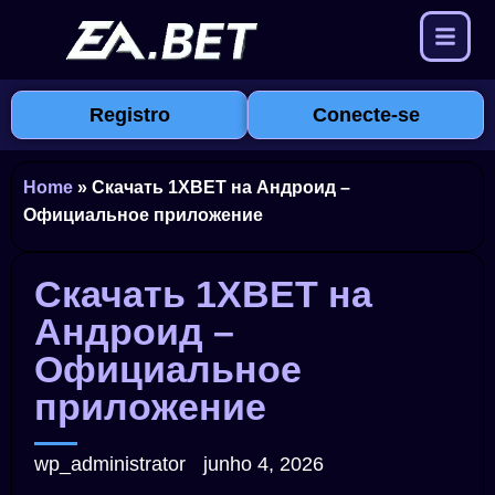
Registro
Conecte-se
Home
»
Скачать 1XBET на Андроид –
Официальное приложение
Скачать 1XBET на
Андроид –
Официальное
приложение
wp_administrator
junho 4, 2026