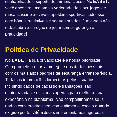
confiabilidade e suporte de primeira classe. No
EABET
,
você encontra uma ampla variedade de slots, jogos de
mesa, cassino ao vivo e apostas esportivas, tudo isso
com bônus irresistíveis e saques rápidos. Junte-se a nós
e descubra a emoção de jogar com segurança e
praticidade!
Política de Privacidade
No
EABET
, a sua privacidade é a nossa prioridade.
Comprometemo-nos a proteger seus dados pessoais
com os mais altos padrões de segurança e transparência.
Todas as informações fornecidas pelos usuários,
incluindo dados de cadastro e transações, são
criptografadas e utilizadas apenas para melhorar sua
experiência na plataforma. Não compartilhamos seus
dados com terceiros sem consentimento, exceto quando
exigido por lei. Além disso, implementamos rigorosas