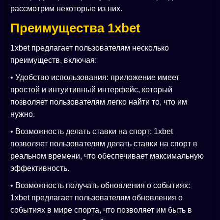
рассмотрим некоторые из них.
Преимущества 1xbet
1xbet предлагает пользователям несколько
преимуществ, включая:
• Удобство использования: приложение имеет
простой и интуитивный интерфейс, который
позволяет пользователям легко найти то, что им
нужно.
• Возможность делать ставки на спорт: 1xbet
позволяет пользователям делать ставки на спорт в
реальном времени, что обеспечивает максимальную
эффективность.
• Возможность получать обновления о событиях:
1xbet предлагает пользователям обновления о
событиях в мире спорта, что позволяет им быть в