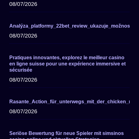
08/07/2026
Analýza_platformy_22bet_review_ukazuje_možnosti_a
08/07/2026
Pratiques innovantes, explorez le meilleur casino
en ligne suisse pour une expérience immersive et
sécurisée
08/07/2026
Rasante_Action_für_unterwegs_mit_der_chicken_roa
08/07/2026
Seriöse Bewertung für neue Spieler mit simsinos