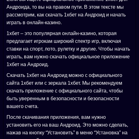
Андроида, то вы на правом пути. В этом тексте мы
рассмотрим, как скачать 1хбет на Андроид и начать
играть в онлайн-казино.
1хбет – это популярная онлайн-казино, которая
предлагает игрокам широкий спектр игр, включая
ставки на спорт, лото, рулетку и другие. Чтобы начать
играть, вам нужно скачать официальное приложение
1хбет на Андроид.
Скачать 1хбет на Андроид можно с официального
сайта 1хбет или с зеркала 1хбет. Мы рекомендуем
скачать приложение с официального сайта, чтобы
быть уверенным в безопасности и безопасности
вашего счета.
После скачивания приложения, вам нужно
установить его на ваш Андроид. Это можно сделать,
нажав на кнопку “Установить” в меню “Установка” на