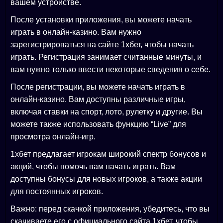
вашем устройстве.
После установки приложения, вы можете начать
играть в онлайн-казино. Вам нужно
зарегистрироваться на сайте 1хбет, чтобы начать
играть. Регистрация занимает считанные минуты, и
вам нужно только ввести некоторые сведения о себе.
После регистрации, вы можете начать играть в
онлайн-казино. Вам доступны различные игры,
включая ставки на спорт, лото, рулетку и другие. Вы
можете также использовать функцию “Live” для
просмотра онлайн-игр.
1хбет предлагает игрокам широкий спектр бонусов и
акций, чтобы помочь вам начать играть. Вам
доступны бонусы для новых игроков, а также акции
для постоянных игроков.
Важно: перед скачкой приложения, убедитесь, что вы
скачиваете его с официального сайта 1хбет, чтобы