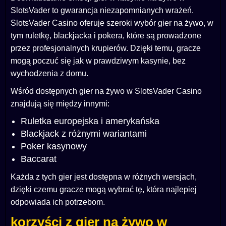
SlotsVader to gwarancja niezapomnianych wrażeń.
SlotsVader Casino oferuje szeroki wybór gier na żywo, w
tym ruletkę, blackjacka i pokera, które są prowadzone
przez profesjonalnych krupierów. Dzięki temu, gracze
mogą poczuć się jak w prawdziwym kasynie, bez
wychodzenia z domu.
Wśród dostępnych gier na żywo w SlotsVader Casino
znajdują się między innymi:
Ruletka europejska i amerykańska
Blackjack z różnymi wariantami
Poker kasynowy
Baccarat
Każda z tych gier jest dostępna w różnych wersjach,
dzięki czemu gracze mogą wybrać tę, która najlepiej
odpowiada ich potrzebom.
korzyści z gier na żywo w