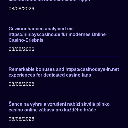
08/08/2026
Gewinnchancen analysiert mit
https://ninlayscasino.de für modernes Online-
Casino-Erlebnis
08/08/2026
Remarkable bonuses and https://casinodays-in.net
experiences for dedicated casino fans
08/08/2026
Šance na výhru a vzrušení nabízí skvělá plinko
casino online zábava pro každého hráče
08/08/2026