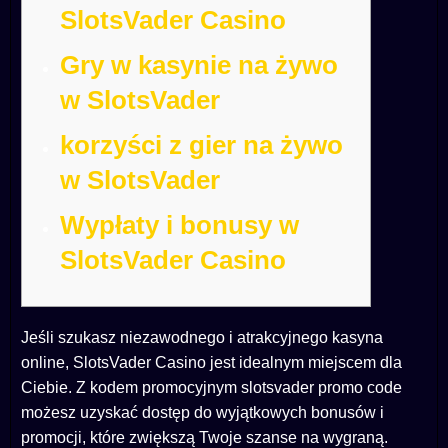
SlotsVader Casino
Gry w kasynie na żywo
w SlotsVader
korzyści z gier na żywo
w SlotsVader
Wypłaty i bonusy w
SlotsVader Casino
Jeśli szukasz niezawodnego i atrakcyjnego kasyna
online, SlotsVader Casino jest idealnym miejscem dla
Ciebie. Z kodem promocyjnym slotsvader promo code
możesz uzyskać dostęp do wyjątkowych bonusów i
promocji, które zwiększą Twoje szanse na wygraną.