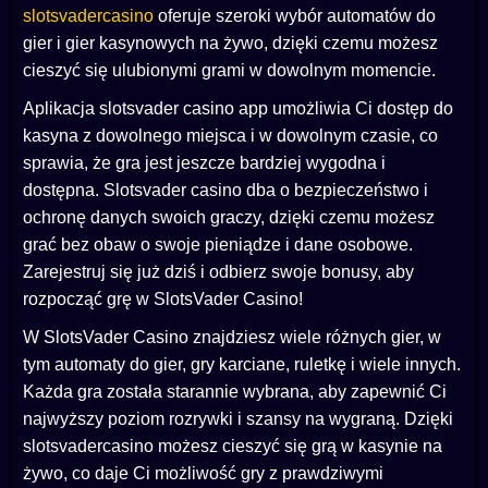
slotsvadercasino
oferuje szeroki wybór automatów do
gier i gier kasynowych na żywo, dzięki czemu możesz
cieszyć się ulubionymi grami w dowolnym momencie.
Aplikacja slotsvader casino app umożliwia Ci dostęp do
kasyna z dowolnego miejsca i w dowolnym czasie, co
sprawia, że gra jest jeszcze bardziej wygodna i
dostępna. Slotsvader casino dba o bezpieczeństwo i
ochronę danych swoich graczy, dzięki czemu możesz
grać bez obaw o swoje pieniądze i dane osobowe.
Zarejestruj się już dziś i odbierz swoje bonusy, aby
rozpocząć grę w SlotsVader Casino!
W SlotsVader Casino znajdziesz wiele różnych gier, w
tym automaty do gier, gry karciane, ruletkę i wiele innych.
Każda gra została starannie wybrana, aby zapewnić Ci
najwyższy poziom rozrywki i szansy na wygraną. Dzięki
slotsvadercasino możesz cieszyć się grą w kasynie na
żywo, co daje Ci możliwość gry z prawdziwymi