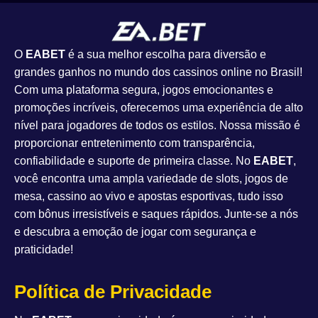
O
EABET
é a sua melhor escolha para diversão e
grandes ganhos no mundo dos cassinos online no Brasil!
Com uma plataforma segura, jogos emocionantes e
promoções incríveis, oferecemos uma experiência de alto
nível para jogadores de todos os estilos. Nossa missão é
proporcionar entretenimento com transparência,
confiabilidade e suporte de primeira classe. No
EABET
,
você encontra uma ampla variedade de slots, jogos de
mesa, cassino ao vivo e apostas esportivas, tudo isso
com bônus irresistíveis e saques rápidos. Junte-se a nós
e descubra a emoção de jogar com segurança e
praticidade!
Política de Privacidade