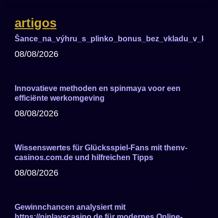
artigos
Šance_na_výhru_s_plinko_bonus_bez_vkladu_v_kasi
08/08/2026
Innovatieve methoden en spinmaya voor een
efficiënte werkomgeving
08/08/2026
Wissenswertes für Glücksspiel-Fans mit thenv-
casinos.com.de und hilfreichen Tipps
08/08/2026
Gewinnchancen analysiert mit
https://ninlayscasino.de für modernes Online-