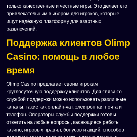
только качественные и честные игры. Это делает его
привлекательным выбором для игроков, которые
ищут надёжную платформу для азартных
развлечений.
Поддержка клиентов Olimp
Casino: помощь в любое
время
Olimp Casino предлагает своим игрокам
круглосуточную поддержку клиентов. Для связи со
службой поддержки можно использовать различные
каналы, такие как онлайн-чат, электронная почта и
телефон. Операторы службы поддержки готовы
ответить на любые вопросы, касающиеся работы
казино, игровых правил, бонусов и акций, способов