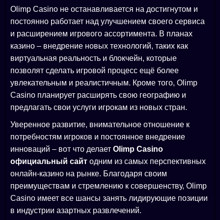
Olimp Casino не останавливается на достигнутом и
постоянно работает над улучшением своего сервиса
и расширением игрового ассортимента. В планах
казино – внедрение новых технологий, таких как
виртуальная реальность и блокчейн, которые
позволят сделать игровой процесс ещё более
увлекательным и реалистичным. Кроме того, Olimp
Casino планирует расширять свою географию и
предлагать свои услуги игрокам из новых стран.
Уверенное развитие, внимательное отношение к
потребностям игроков и постоянное внедрение
инноваций – вот что делает
Olimp Casino
официальный сайт
одним из самых перспективных
онлайн-казино на рынке. Благодаря своим
преимуществам и стремлению к совершенству, Olimp
Casino имеет все шансы занять лидирующие позиции
в индустрии азартных развлечений.