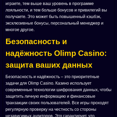
играете, тем выше ваш уровень в программе
лояльности, и тем больше бонусов и привилегий вы
получаете. Это может быть повышенный кэшбэк,
эксклюзивные бонусы, персональный менеджер и
многое другое.
Безопасность и
надёжность Olimp Casino:
защита ваших данных
Безопасность и надёжность – это приоритетные
задачи для Olimp Casino. Казино использует
современные технологии шифрования данных, чтобы
защитить личную информацию и финансовые
транзакции своих пользователей. Все игры проходят
регулярную проверку на честность со стороны
независимых аудиторов. Это гарантирует, что