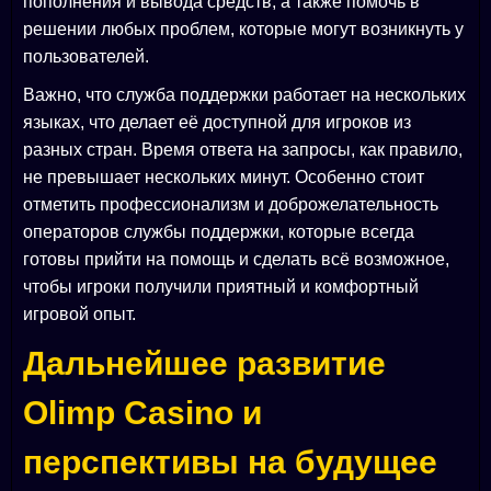
пополнения и вывода средств, а также помочь в
решении любых проблем, которые могут возникнуть у
пользователей.
Важно, что служба поддержки работает на нескольких
языках, что делает её доступной для игроков из
разных стран. Время ответа на запросы, как правило,
не превышает нескольких минут. Особенно стоит
отметить профессионализм и доброжелательность
операторов службы поддержки, которые всегда
готовы прийти на помощь и сделать всё возможное,
чтобы игроки получили приятный и комфортный
игровой опыт.
Дальнейшее развитие
Olimp Casino и
перспективы на будущее