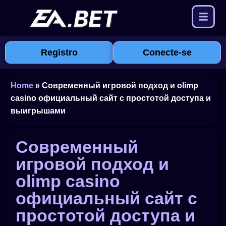
Registro
Conecte-se
Home
»
Современный игровой подход и olimp
casino официальный сайт с простотой доступа и
выигрышами
Современный
игровой подход и
olimp casino
официальный сайт с
простотой доступа и