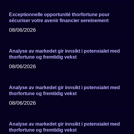
Exceptionnelle opportunité thorfortune pour
sécuriser votre avenir financier sereinement
08/06/2026
Analyse av markedet gir innsikt i potensialet med
thorfortune og fremtidig vekst
08/06/2026
Analyse av markedet gir innsikt i potensialet med
thorfortune og fremtidig vekst
08/06/2026
Analyse av markedet gir innsikt i potensialet med
thorfortune og fremtidig vekst