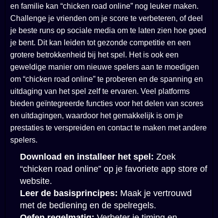
en familie kan “chicken road online” nog leuker maken.
Challenge je vrienden om je score te verbeteren, of deel
je beste runs op sociale media om te laten zien hoe goed
je bent. Dit kan leiden tot gezonde competitie en een
grotere betrokkenheid bij het spel. Het is ook een
geweldige manier om nieuwe spelers aan te moedigen
om “chicken road online” te proberen en de spanning en
uitdaging van het spel zelf te ervaren. Veel platforms
bieden geïntegreerde functies voor het delen van scores
en uitdagingen, waardoor het gemakkelijk is om je
prestaties te verspreiden en contact te maken met andere
spelers.
Download en installeer het spel:
Zoek
“chicken road online” op je favoriete app store of
website.
Leer de basisprincipes:
Maak je vertrouwd
met de bediening en de spelregels.
Oefen regelmatig:
Verbeter je timing en