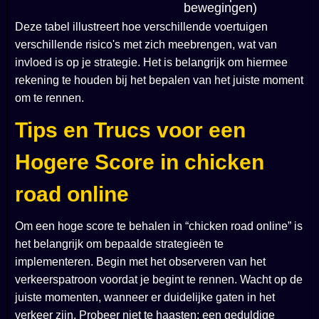
bewegingen)
Deze tabel illustreert hoe verschillende voertuigen
verschillende risico's met zich meebrengen, wat van
invloed is op je strategie. Het is belangrijk om hiermee
rekening te houden bij het bepalen van het juiste moment
om te rennen.
Tips en Trucs voor een
Hogere Score in chicken
road online
Om een hoge score te behalen in “chicken road online” is
het belangrijk om bepaalde strategieën te
implementeren. Begin met het observeren van het
verkeerspatroon voordat je begint te rennen. Wacht op de
juiste momenten, wanneer er duidelijke gaten in het
verkeer zijn. Probeer niet te haasten; een geduldige