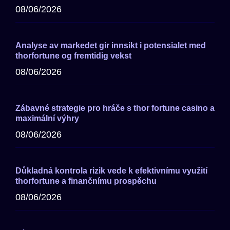
08/06/2026
Analyse av markedet gir innsikt i potensialet med
thorfortune og fremtidig vekst
08/06/2026
Zábavné strategie pro hráče s thor fortune casino a
maximální výhry
08/06/2026
Důkladná kontrola rizik vede k efektivnímu využití
thorfortune a finančnímu prospěchu
08/06/2026