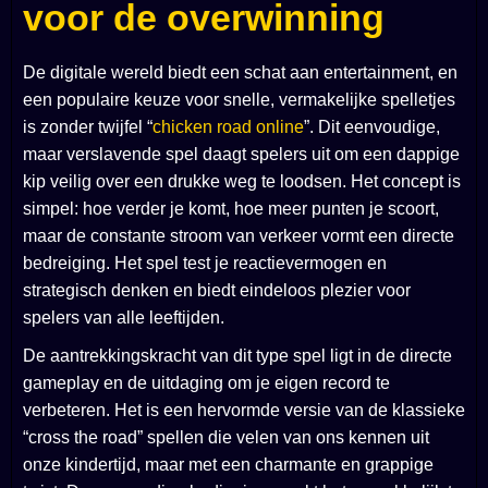
voor de overwinning
De digitale wereld biedt een schat aan entertainment, en
een populaire keuze voor snelle, vermakelijke spelletjes
is zonder twijfel “
chicken road online
”. Dit eenvoudige,
maar verslavende spel daagt spelers uit om een dappige
kip veilig over een drukke weg te loodsen. Het concept is
simpel: hoe verder je komt, hoe meer punten je scoort,
maar de constante stroom van verkeer vormt een directe
bedreiging. Het spel test je reactievermogen en
strategisch denken en biedt eindeloos plezier voor
spelers van alle leeftijden.
De aantrekkingskracht van dit type spel ligt in de directe
gameplay en de uitdaging om je eigen record te
verbeteren. Het is een hervormde versie van de klassieke
“cross the road” spellen die velen van ons kennen uit
onze kindertijd, maar met een charmante en grappige