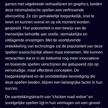
games met uitgebreide verhaallijnen en graphics, bieden
deze minimalistische spellen een verfrissende
afwisseling. Ze zijn gemakkelijk toegankelijk, snel te
leren en kunnen overal en op elk moment worden
gespeeld. Hun populariteit is een bewijs van de
menselijke behoefte aan snelle, vermakelijke en
uitdagende ervaringen. Met de voortdurende
ontwikkeling van technologie zal de populariteit van deze
spellen waarschijnlijk alleen maar toenemen. We kunnen
verwachten dat er in de toekomst nog meer innovatieve
en boeiende spellen verschijnen die gebaseerd zijn op
eenvoudige, maar effectieve concepten. De
toegankelijkheid en de onmiddellijke bevrediging die
deze spellen bieden, blijven een belangrijke factor in hun
succes.
De aantrekkingskracht van “chicken road online” en
soortgelijke spellen ligt in hun vermogen om een gevoel