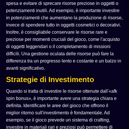
spesa e evitare di sprecare risorse preziose in oggetti o
potenziamenti inutili. Ad esempio, è importante investire
in potenziamenti che aumentano la produzione di risorse,
invece di spendere tutto in oggetti cosmetici o decorativi.
Inoltre, è consigliabile conservare le risorse rare e
preziose per momenti cruciali del gioco, come l'acquisto
di oggetti leggendari o il completamento di missioni
difficili. Una gestione oculata delle risorse può fare la
differenza tra un progresso lento e costante e un balzo in
avanti significativo.
Strategie di Investimento
Quando si tratta di investire le risorse ottenute dall'«afk
spin bonus», è importante avere una strategia chiara e
definita. Identificare le aree del gioco che offrono il
miglior ritorno sull'investimento è fondamentale. Ad
esempio, se il gioco prevede un sistema di crafting,
investire in materiali rari e preziosi può permettere di