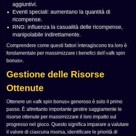
aggiuntivi.
Eventi speciali: aumentano la quantità di
ricompense.
RNG: influenza la casualità delle ricompense,
manipolabile indirettamente.
Comprendere come questi fattori interagiscono tra loro è
fondamentale per massimizzare i benefici dell'«afk spin
bonus».
Gestione delle Risorse
Ottenute
Ottenere un «afk spin bonus» generoso è solo il primo
passo. È altrettanto importante gestire saggiamente le
risorse ottenute per massimizzare il loro impatto sul
progresso nel gioco. Questo significa imparare a valutare
il valore di ciascuna risorsa, identificare le priorità di