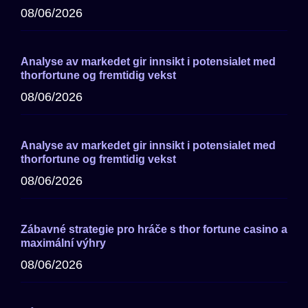
08/06/2026
Analyse av markedet gir innsikt i potensialet med
thorfortune og fremtidig vekst
08/06/2026
Analyse av markedet gir innsikt i potensialet med
thorfortune og fremtidig vekst
08/06/2026
Zábavné strategie pro hráče s thor fortune casino a
maximální výhry
08/06/2026