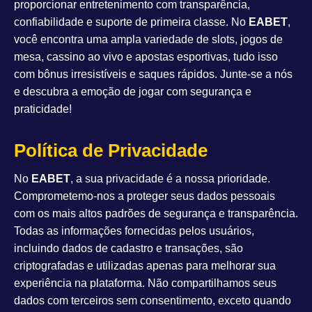
proporcionar entretenimento com transparência,
confiabilidade e suporte de primeira classe. No
EABET
,
você encontra uma ampla variedade de slots, jogos de
mesa, cassino ao vivo e apostas esportivas, tudo isso
com bônus irresistíveis e saques rápidos. Junte-se a nós
e descubra a emoção de jogar com segurança e
praticidade!
Política de Privacidade
No
EABET
, a sua privacidade é a nossa prioridade.
Comprometemo-nos a proteger seus dados pessoais
com os mais altos padrões de segurança e transparência.
Todas as informações fornecidas pelos usuários,
incluindo dados de cadastro e transações, são
criptografadas e utilizadas apenas para melhorar sua
experiência na plataforma. Não compartilhamos seus
dados com terceiros sem consentimento, exceto quando