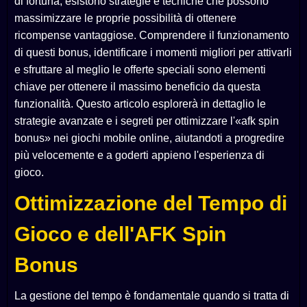
di fortuna; esistono strategie e tecniche che possono
massimizzare le proprie possibilità di ottenere
ricompense vantaggiose. Comprendere il funzionamento
di questi bonus, identificare i momenti migliori per attivarli
e sfruttare al meglio le offerte speciali sono elementi
chiave per ottenere il massimo beneficio da questa
funzionalità. Questo articolo esplorerà in dettaglio le
strategie avanzate e i segreti per ottimizzare l'«afk spin
bonus» nei giochi mobile online, aiutandoti a progredire
più velocemente e a goderti appieno l'esperienza di
gioco.
Ottimizzazione del Tempo di
Gioco e dell'AFK Spin
Bonus
La gestione del tempo è fondamentale quando si tratta di