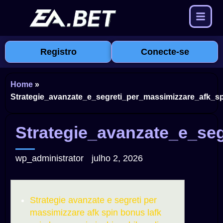
Registro
Conecte-se
Home
»
Strategie_avanzate_e_segreti_per_massimizzare_afk_
Strategie_avanzate_e_se
wp_administrator
julho 2, 2026
Strategie avanzate e segreti per
massimizzare afk spin bonus lafk