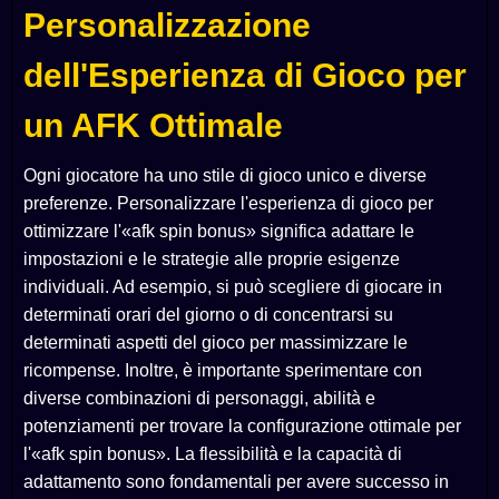
Personalizzazione
dell'Esperienza di Gioco per
un AFK Ottimale
Ogni giocatore ha uno stile di gioco unico e diverse
preferenze. Personalizzare l'esperienza di gioco per
ottimizzare l'«afk spin bonus» significa adattare le
impostazioni e le strategie alle proprie esigenze
individuali. Ad esempio, si può scegliere di giocare in
determinati orari del giorno o di concentrarsi su
determinati aspetti del gioco per massimizzare le
ricompense. Inoltre, è importante sperimentare con
diverse combinazioni di personaggi, abilità e
potenziamenti per trovare la configurazione ottimale per
l'«afk spin bonus». La flessibilità e la capacità di
adattamento sono fondamentali per avere successo in