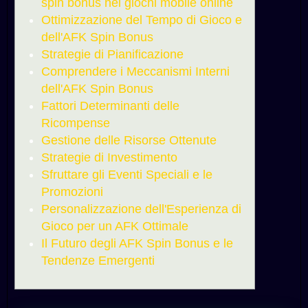
spin bonus nei giochi mobile online
Ottimizzazione del Tempo di Gioco e
dell'AFK Spin Bonus
Strategie di Pianificazione
Comprendere i Meccanismi Interni
dell'AFK Spin Bonus
Fattori Determinanti delle
Ricompense
Gestione delle Risorse Ottenute
Strategie di Investimento
Sfruttare gli Eventi Speciali e le
Promozioni
Personalizzazione dell'Esperienza di
Gioco per un AFK Ottimale
Il Futuro degli AFK Spin Bonus e le
Tendenze Emergenti