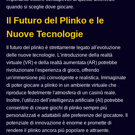
quando si sceglie dove giocare.
Il Futuro del Plinko e le
Nuove Tecnologie
Il futuro del plinko è strettamente legato all'evoluzione
delle nuove tecnologie. L'introduzione della realtà
virtuale (VR) e della realtà aumentata (AR) potrebbe
rivoluzionare l'esperienza di gioco, offrendo
un'immersione più coinvolgente e realistica. Immaginate
di poter giocare a plinko in un ambiente virtuale che
riproduce fedelmente l'atmosfera di un casinò reale.
Inoltre, l'utilizzo dell'intelligenza artificiale (AI) potrebbe
consentire di creare giochi di plinko sempre più
personalizzati e adattabili alle preferenze del giocatore. Il
potenziale di innovazione è enorme e promette di
rendere il plinko ancora più popolare e attraente.