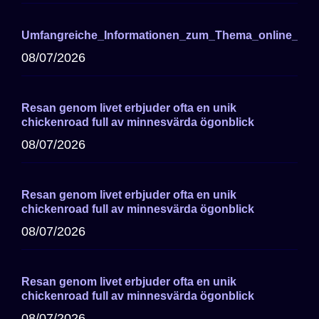
Umfangreiche_Informationen_zum_Thema_online_cas
08/07/2026
Resan genom livet erbjuder ofta en unik
chickenroad full av minnesvärda ögonblick
08/07/2026
Resan genom livet erbjuder ofta en unik
chickenroad full av minnesvärda ögonblick
08/07/2026
Resan genom livet erbjuder ofta en unik
chickenroad full av minnesvärda ögonblick
08/07/2026