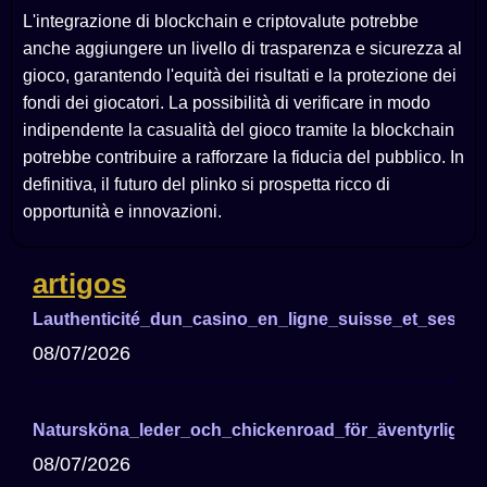
L'integrazione di blockchain e criptovalute potrebbe
anche aggiungere un livello di trasparenza e sicurezza al
gioco, garantendo l'equità dei risultati e la protezione dei
fondi dei giocatori. La possibilità di verificare in modo
indipendente la casualità del gioco tramite la blockchain
potrebbe contribuire a rafforzare la fiducia del pubblico. In
definitiva, il futuro del plinko si prospetta ricco di
opportunità e innovazioni.
artigos
Lauthenticité_dun_casino_en_ligne_suisse_et_ses_a
08/07/2026
Natursköna_leder_och_chickenroad_för_äventyrliga_cy
08/07/2026