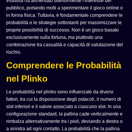
visibilità ha alimentato ulteriormente l'interesse del
pubblico, portando molti a sperimentare il gioco online o
in forma fisica. Tuttavia, è fondamentale comprendere le
probabilità e le strategie sottostanti per massimizzare le
proprie possibilità di successo. Non è un gioco basato
esclusivamente sulla fortuna, ma piuttosto una
combinazione tra casualità e capacità di valutazione del
rischio.
Comprendere le Probabilità
nel Plinko
Le probabilità nel plinko sono influenzate da diversi
fattori, tra cui la disposizione degli ostacoli, il numero di
slot inferiori e il valore associato a ciascuno slot. In una
configurazione standard, la pallina cade verticalmente e
rimbalza alternativamente tra i pioli, deviando a destra o
a sinistra ad ogni contatto. La probabilità che la pallina