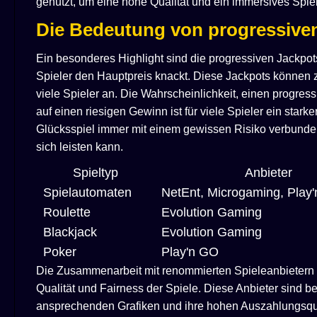
genutzt, um eine hohe Qualität und ein immersives Spie
Die Bedeutung von progressive
Ein besonderes Highlight sind die progressiven Jackpots
Spieler den Hauptpreis knackt. Diese Jackpots könn
viele Spieler an. Die Wahrscheinlichkeit, einen progress
auf einen riesigen Gewinn ist für viele Spieler ein starke
Glücksspiel immer mit einem gewissen Risiko verbunden
sich leisten kann.
Spieltyp
Anbieter
Spielautomaten
NetEnt, Microgaming, Play
Roulette
Evolution Gaming
Blackjack
Evolution Gaming
Poker
Play'n GO
Die Zusammenarbeit mit renommierten Spieleanbietern 
Qualität und Fairness der Spiele. Diese Anbieter sind b
ansprechenden Grafiken und ihre hohen Auszahlungsqu