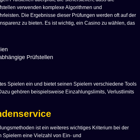
üfstellen verwenden komplexe Algorithmen und
ährleisten. Die Ergebnisse dieser Prüfungen werden oft auf der
nsparenz zu bieten. Es ist wichtig, ein Casino zu wählen, das
ien
bhängige Prüfstellen
es Spielen ein und bietet seinen Spielern verschiedene Tools
 Dazu gehören beispielsweise Einzahlungslimits, Verlustlimits
denservice
ungsmethoden ist ein weiteres wichtiges Kriterium bei der
n Spielern eine Vielzahl von Ein- und