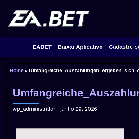
EABET
Baixar Aplicativo
Cadastre-s
Home
»
Umfangreiche_Auszahlungen_ergeben_sich_o
Umfangreiche_Auszahlun
wp_administrator
junho 29, 2026