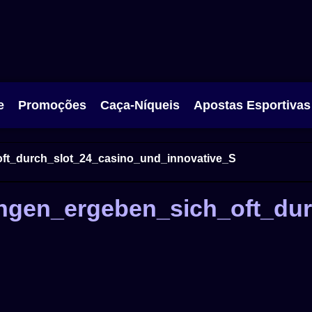
e
Promoções
Caça-Níqueis
Apostas Esportivas
ft_durch_slot_24_casino_und_innovative_S
gen_ergeben_sich_oft_dur