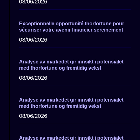
08/06/2026
Exceptionnelle opportunité thorfortune pour
sécuriser votre avenir financier sereinement
08/06/2026
Analyse av markedet gir innsikt i potensialet
med thorfortune og fremtidig vekst
08/06/2026
Analyse av markedet gir innsikt i potensialet
med thorfortune og fremtidig vekst
08/06/2026
Analyse av markedet gir innsikt i potensialet