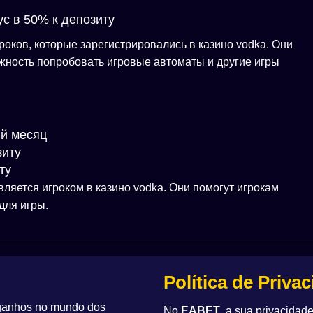
с в 50% к депозиту
оков, которые зарегистрировались в казино vodka. Они
ожность попробовать игровые автоматы и другие игры
ый месяц
зиту
ту
вляется игроком в казино vodka. Они помогут игрокам
для игры.
Política de Priva
 ganhos no mundo dos
No
EABET
, a sua privacida