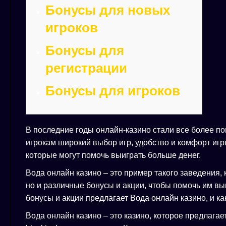
Бонусы для новых
игроков
Бонусы для
регистрации
Бонусы для игроков
В последние годы онлайн-казино стали все более по
игрокам широкий выбор игр, удобство и комфорт игр
которые могут помочь выиграть больше денег.
Вода онлайн казино – это пример такого заведения, 
но и различные бонусы и акции, чтобы помочь им вы
бонусы и акции предлагает Вода онлайн казино, и ка
Вода онлайн казино – это казино, которое предлагае