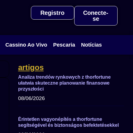
Registro
Conecte-
se
Cassino Ao Vivo
Pescaria
Notícias
artigos
Analiza trendów rynkowych z thorfortune
ułatwia skuteczne planowanie finansowe
przyszłości
08/06/2026
Érintetlen vagyonépítés a thorfortune
segítségével és biztonságos befektetésekkel