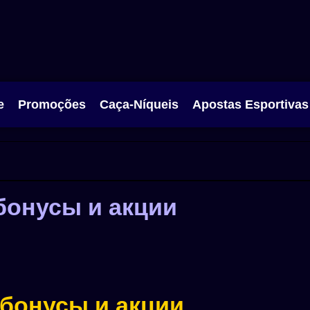
e
Promoções
Caça-Níqueis
Apostas Esportivas
бонусы и акции
 бонусы и акции