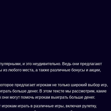
пулярными, и это неудивительно. Ведь они предлагают
ы из любого места, а также различные бонусы и акции,
которое предлагает игрокам не только широкий выбор игр,
играть больше денег. В этом тексте мы рассмотрим, какие
к они могут помочь игрокам выиграть больше денег.
т игрокам играть в различные игры, включая рулетку,