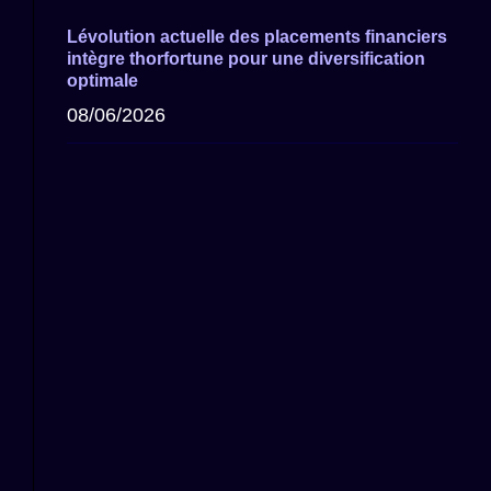
Lévolution actuelle des placements financiers
intègre thorfortune pour une diversification
optimale
08/06/2026