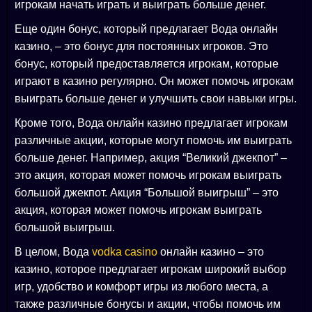
игрокам начать играть и выиграть больше денег.
Еще один бонус, который предлагает Вода онлайн
казино, – это бонус для постоянных игроков. Это
бонус, который предоставляется игрокам, которые
играют в казино регулярно. Он может помочь игрокам
выиграть больше денег и улучшить свои навыки игры.
Кроме того, Вода онлайн казино предлагает игрокам
различные акции, которые могут помочь им выиграть
больше денег. Например, акция “Великий джекпот” –
это акция, которая может помочь игрокам выиграть
большой джекпот. Акция “Большой выигрыш” – это
акция, которая может помочь игрокам выиграть
большой выигрыш.
В целом, Вода
vodka casino
онлайн казино – это
казино, которое предлагает игрокам широкий выбор
игр, удобство и комфорт игры из любого места, а
также различные бонусы и акции, чтобы помочь им