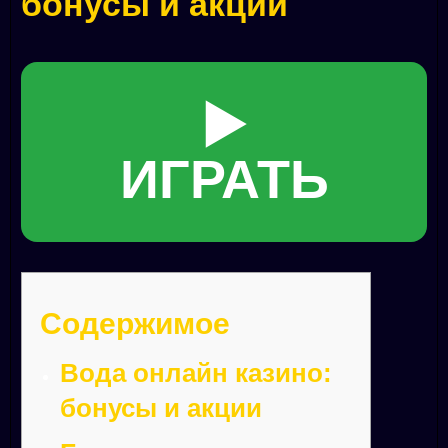
бонусы и акции
▶️
ИГРАТЬ
Содержимое
Вода онлайн казино:
бонусы и акции