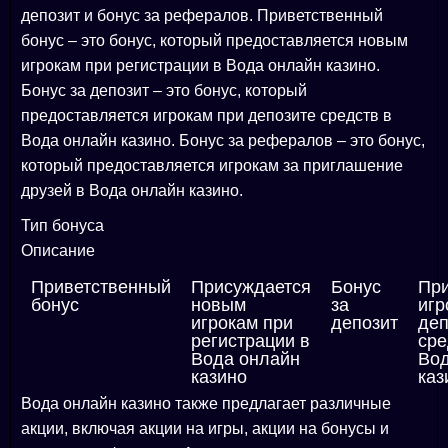
депозит и бонус за рефералов. Приветственный
бонус – это бонус, который предоставляется новым
игрокам при регистрации в Вода онлайн казино.
Бонус за депозит – это бонус, который
предоставляется игрокам при депозите средств в
Вода онлайн казино. Бонус за рефералов – это бонус,
который предоставляется игрокам за приглашение
друзей в Вода онлайн казино.
Тип бонуса
Описание
Приветственный
Присуждается
Бонус
При
бонус
новым
за
игр
игрокам при
депозит
деп
регистрации в
сре
Вода онлайн
Вод
казино
каз
Вода онлайн казино также предлагает различные
акции, включая акции на игры, акции на бонусы и