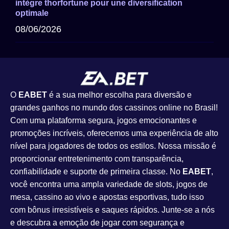
intègre thorfortune pour une diversification
optimale
08/06/2026
O
EABET
é a sua melhor escolha para diversão e
grandes ganhos no mundo dos cassinos online no Brasil!
Com uma plataforma segura, jogos emocionantes e
promoções incríveis, oferecemos uma experiência de alto
nível para jogadores de todos os estilos. Nossa missão é
proporcionar entretenimento com transparência,
confiabilidade e suporte de primeira classe. No
EABET
,
você encontra uma ampla variedade de slots, jogos de
mesa, cassino ao vivo e apostas esportivas, tudo isso
com bônus irresistíveis e saques rápidos. Junte-se a nós
e descubra a emoção de jogar com segurança e