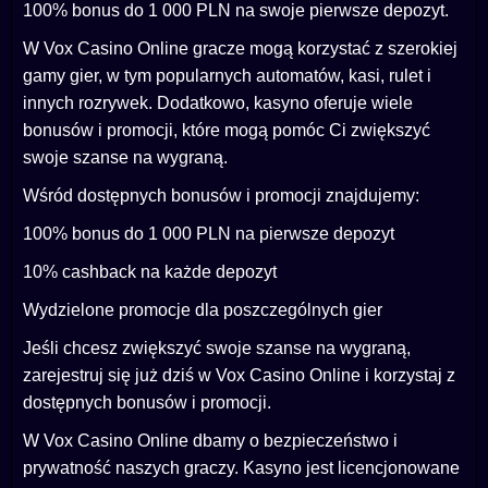
100% bonus do 1 000 PLN na swoje pierwsze depozyt.
W Vox Casino Online gracze mogą korzystać z szerokiej
gamy gier, w tym popularnych automatów, kasi, rulet i
innych rozrywek. Dodatkowo, kasyno oferuje wiele
bonusów i promocji, które mogą pomóc Ci zwiększyć
swoje szanse na wygraną.
Wśród dostępnych bonusów i promocji znajdujemy:
100% bonus do 1 000 PLN na pierwsze depozyt
10% cashback na każde depozyt
Wydzielone promocje dla poszczególnych gier
Jeśli chcesz zwiększyć swoje szanse na wygraną,
zarejestruj się już dziś w Vox Casino Online i korzystaj z
dostępnych bonusów i promocji.
W Vox Casino Online dbamy o bezpieczeństwo i
prywatność naszych graczy. Kasyno jest licencjonowane