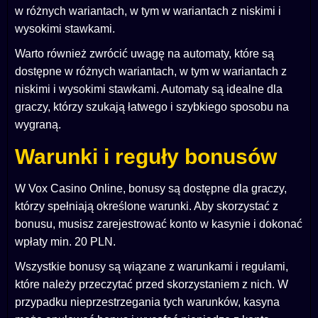
w różnych wariantach, w tym w wariantach z niskimi i
wysokimi stawkami.
Warto również zwrócić uwagę na automaty, które są
dostępne w różnych wariantach, w tym w wariantach z
niskimi i wysokimi stawkami. Automaty są idealne dla
graczy, którzy szukają łatwego i szybkiego sposobu na
wygraną.
Warunki i reguły bonusów
W Vox Casino Online, bonusy są dostępne dla graczy,
którzy spełniają określone warunki. Aby skorzystać z
bonusu, musisz zarejestrować konto w kasynie i dokonać
wpłaty min. 20 PLN.
Wszystkie bonusy są wiązane z warunkami i regułami,
które należy przeczytać przed skorzystaniem z nich. W
przypadku nieprzestrzegania tych warunków, kasyna