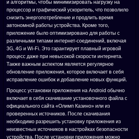
и алгоритмы, чтобы минимизировать нагрузку на
процессор и графический ускоритель, что позволило
снизить энергопотребление и продлить время
автономной работы устройства. Кроме того,
приложение было оптимизировано для работы с
различными типами интернет-соединений, включая
3G, 4G и Wi-Fi. Это гарантирует плавный игровой
процесс даже при невысокой скорости интернета.
Также важным аспектом является регулярное
обновление приложения, которое включает в себя
исправление ошибок и добавление новых функций.
Процесс установки приложения на Android обычно
включает в себя скачивание установочного файла с
официального сайта «Олимп Казино» или из
проверенных источников. После скачивания
необходимо разрешить установку приложения из
неизвестных источников в настройках безопасности
устройства. После установки приложения можно