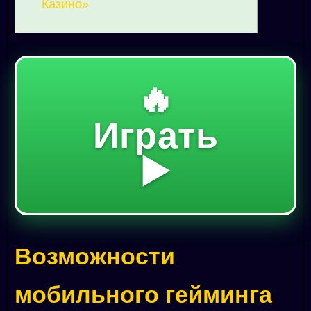
Казино»
🔥
Играть
▶️
Возможности
мобильного гейминга