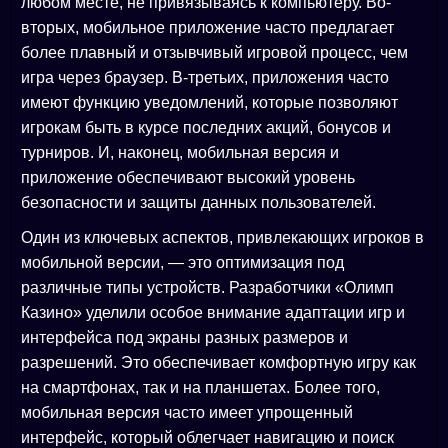
любом месте, не привязываясь к компьютеру. Во-
вторых, мобильное приложение часто предлагает
более плавный и отзывчивый игровой процесс, чем
игра через браузер. В-третьих, приложения часто
имеют функцию уведомлений, которые позволяют
игрокам быть в курсе последних акций, бонусов и
турниров. И, наконец, мобильная версия и
приложение обеспечивают высокий уровень
безопасности и защиты данных пользователей.
Один из ключевых аспектов, привлекающих игроков в
мобильной версии, — это оптимизация под
различные типы устройств. Разработчики «Олимп
Казино» уделили особое внимание адаптации игр и
интерфейса под экраны разных размеров и
разрешений. Это обеспечивает комфортную игру как
на смартфонах, так и на планшетах. Более того,
мобильная версия часто имеет упрощенный
интерфейс, который облегчает навигацию и поиск