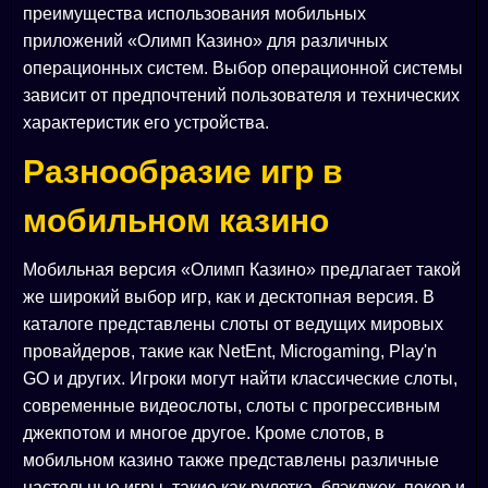
преимущества использования мобильных
приложений «Олимп Казино» для различных
операционных систем. Выбор операционной системы
зависит от предпочтений пользователя и технических
характеристик его устройства.
Разнообразие игр в
мобильном казино
Мобильная версия «Олимп Казино» предлагает такой
же широкий выбор игр, как и десктопная версия. В
каталоге представлены слоты от ведущих мировых
провайдеров, такие как NetEnt, Microgaming, Play'n
GO и других. Игроки могут найти классические слоты,
современные видеослоты, слоты с прогрессивным
джекпотом и многое другое. Кроме слотов, в
мобильном казино также представлены различные
настольные игры, такие как рулетка, блэкджек, покер и