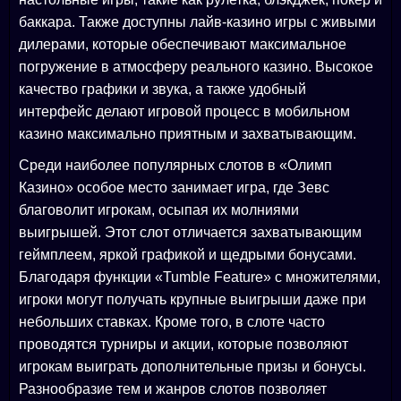
баккара. Также доступны лайв-казино игры с живыми
дилерами, которые обеспечивают максимальное
погружение в атмосферу реального казино. Высокое
качество графики и звука, а также удобный
интерфейс делают игровой процесс в мобильном
казино максимально приятным и захватывающим.
Среди наиболее популярных слотов в «Олимп
Казино» особое место занимает игра, где Зевс
благоволит игрокам, осыпая их молниями
выигрышей. Этот слот отличается захватывающим
геймплеем, яркой графикой и щедрыми бонусами.
Благодаря функции «Tumble Feature» с множителями,
игроки могут получать крупные выигрыши даже при
небольших ставках. Кроме того, в слоте часто
проводятся турниры и акции, которые позволяют
игрокам выиграть дополнительные призы и бонусы.
Разнообразие тем и жанров слотов позволяет