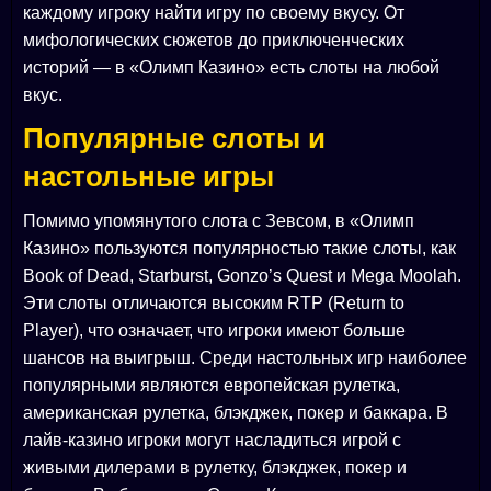
каждому игроку найти игру по своему вкусу. От
мифологических сюжетов до приключенческих
историй — в «Олимп Казино» есть слоты на любой
вкус.
Популярные слоты и
настольные игры
Помимо упомянутого слота с Зевсом, в «Олимп
Казино» пользуются популярностью такие слоты, как
Book of Dead, Starburst, Gonzo’s Quest и Mega Moolah.
Эти слоты отличаются высоким RTP (Return to
Player), что означает, что игроки имеют больше
шансов на выигрыш. Среди настольных игр наиболее
популярными являются европейская рулетка,
американская рулетка, блэкджек, покер и баккара. В
лайв-казино игроки могут насладиться игрой с
живыми дилерами в рулетку, блэкджек, покер и