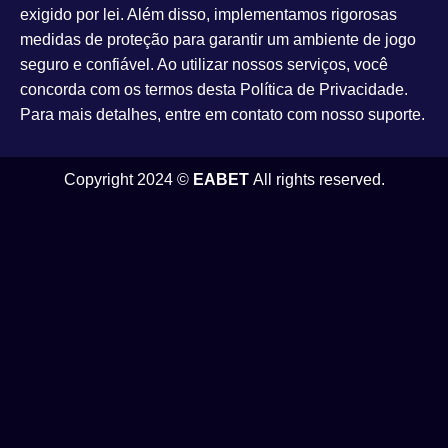
exigido por lei. Além disso, implementamos rigorosas
medidas de proteção para garantir um ambiente de jogo
seguro e confiável. Ao utilizar nossos serviços, você
concorda com os termos desta Política de Privacidade.
Para mais detalhes, entre em contato com nosso suporte.
Copyright 2024 ©
EABET
All rights reserved.