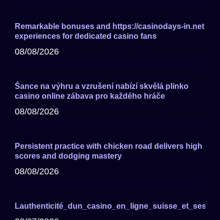
Remarkable bonuses and https://casinodays-in.net
experiences for dedicated casino fans
08/08/2026
Šance na výhru a vzrušení nabízí skvělá plinko
casino online zábava pro každého hráče
08/08/2026
Persistent practice with chicken road delivers high
scores and dodging mastery
08/08/2026
Lauthenticité_dun_casino_en_ligne_suisse_et_ses_a