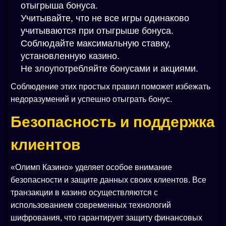
отыгрыша бонуса.
Учитывайте, что не все игры одинаково
учитываются при отыгрыше бонуса.
Соблюдайте максимальную ставку,
установленную казино.
Не злоупотребляйте бонусами и акциями.
Соблюдение этих простых правил поможет избежать
недоразумений и успешно отыграть бонус.
Безопасность и поддержка
клиентов
«Олимп Казино» уделяет особое внимание
безопасности и защите данных своих клиентов. Все
транзакции в казино осуществляются с
использованием современных технологий
шифрования, что гарантирует защиту финансовых