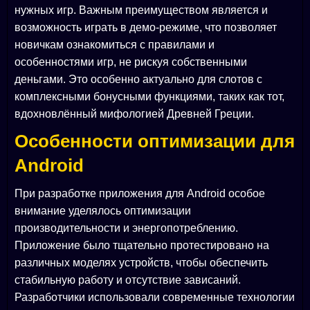
нужных игр. Важным преимуществом является и
возможность играть в демо-режиме, что позволяет
новичкам ознакомиться с правилами и
особенностями игр, не рискуя собственными
деньгами. Это особенно актуально для слотов с
комплексными бонусными функциями, таких как тот,
вдохновлённый мифологией Древней Греции.
Особенности оптимизации для
Android
При разработке приложения для Android особое
внимание уделялось оптимизации
производительности и энергопотреблению.
Приложение было тщательно протестировано на
различных моделях устройств, чтобы обеспечить
стабильную работу и отсутствие зависаний.
Разработчики использовали современные технологии