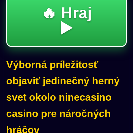
🔥 Hraj
▶️
Výborná príležitosť
objaviť jedinečný herný
svet okolo ninecasino
casino pre náročných
hráčov