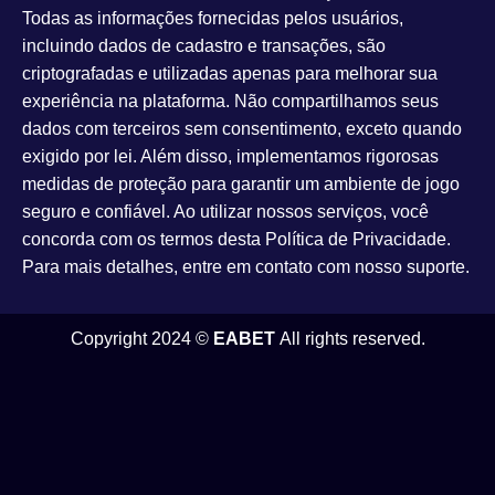
Todas as informações fornecidas pelos usuários,
incluindo dados de cadastro e transações, são
criptografadas e utilizadas apenas para melhorar sua
experiência na plataforma. Não compartilhamos seus
dados com terceiros sem consentimento, exceto quando
exigido por lei. Além disso, implementamos rigorosas
medidas de proteção para garantir um ambiente de jogo
seguro e confiável. Ao utilizar nossos serviços, você
concorda com os termos desta Política de Privacidade.
Para mais detalhes, entre em contato com nosso suporte.
Copyright 2024 ©
EABET
All rights reserved.