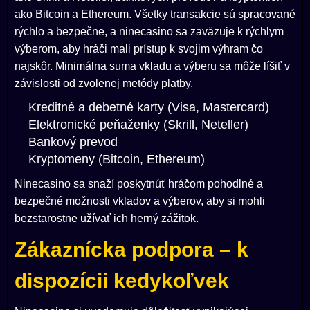
ako Bitcoin a Ethereum. Všetky transakcie sú spracované
rýchlo a bezpečne, a ninecasino sa zaväzuje k rýchlym
výberom, aby hráči mali prístup k svojim výhram čo
najskôr. Minimálna suma vkladu a výberu sa môže líšiť v
závislosti od zvolenej metódy platby.
Kreditné a debetné karty (Visa, Mastercard)
Elektronické peňaženky (Skrill, Neteller)
Bankový prevod
Kryptomeny (Bitcoin, Ethereum)
Ninecasino sa snaží poskytnúť hráčom pohodlné a
bezpečné možnosti vkladov a výberov, aby si mohli
bezstarostne užívať ich herný zážitok.
Zákaznícka podpora – k
dispozícii kedykoľvek