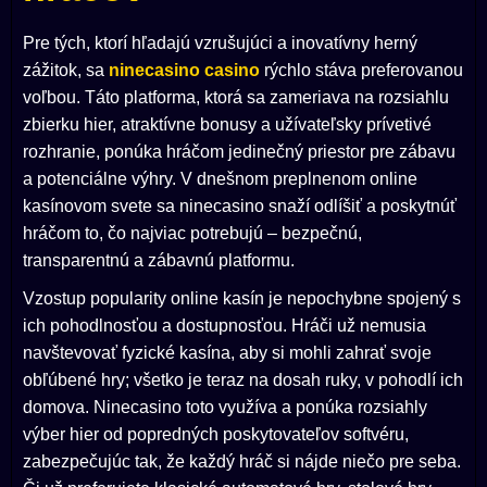
Pre tých, ktorí hľadajú vzrušujúci a inovatívny herný
zážitok, sa
ninecasino casino
rýchlo stáva preferovanou
voľbou. Táto platforma, ktorá sa zameriava na rozsiahlu
zbierku hier, atraktívne bonusy a užívateľsky prívetivé
rozhranie, ponúka hráčom jedinečný priestor pre zábavu
a potenciálne výhry. V dnešnom preplnenom online
kasínovom svete sa ninecasino snaží odlíšiť a poskytnúť
hráčom to, čo najviac potrebujú – bezpečnú,
transparentnú a zábavnú platformu.
Vzostup popularity online kasín je nepochybne spojený s
ich pohodlnosťou a dostupnosťou. Hráči už nemusia
navštevovať fyzické kasína, aby si mohli zahrať svoje
obľúbené hry; všetko je teraz na dosah ruky, v pohodlí ich
domova. Ninecasino toto využíva a ponúka rozsiahly
výber hier od popredných poskytovateľov softvéru,
zabezpečujúc tak, že každý hráč si nájde niečo pre seba.