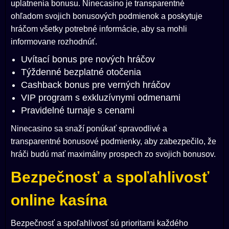
uplatnenia bonusu. Ninecasino je transparentné
ohľadom svojich bonusových podmienok a poskytuje
hráčom všetky potrebné informácie, aby sa mohli
informovane rozhodnúť.
Uvítací bonus pre nových hráčov
Týždenné bezplatné otočenia
Cashback bonus pre verných hráčov
VIP program s exkluzívnymi odmenami
Pravidelné turnaje s cenami
Ninecasino sa snaží ponúkať spravodlivé a
transparentné bonusové podmienky, aby zabezpečilo, že
hráči budú mať maximálny prospech zo svojich bonusov.
Bezpečnosť a spoľahlivosť
online kasína
Bezpečnosť a spoľahlivosť sú prioritami každého