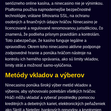
seriózneho online kasína, a ninecasino nie je výnimkou.
Platforma používa najmodernejšie bezpečnostné
technológie, vrátane šifrovania SSL, na ochranu
osobných a finančných údajov hráčov. Ninecasino je
licencované a regulované renomovanou jurisdikciou, čo
znamená, že podlieha prísnym pravidlám a kontrolám.
Toto zabezpečuje, že kasíno funguje legálne a
spravodlivo. Okrem toho ninecasino aktívne podporuje
zodpovedné hranie a ponúka hráčom nástroje na
kontrolu ich herného správania, ako sú limity vkladov,
limity strát a možnosť samo-vylúčenia.
Metódy vkladov a výberov
Ninecasino ponúka široký výber metód vkladov a
výberov, aby vyhovovalo potrebám všetkých hráčov.
Hráči môžu vkladať a vyberať prostriedky pomocou
kreditných a debetných kariet, elektronických peňaženiek
ako Skrill a Neteller, bankových prevodov a kryptomien