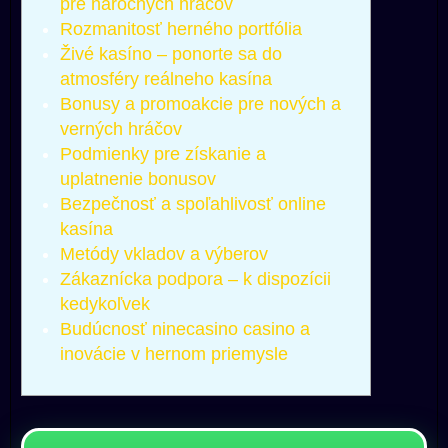
pre náročných hráčov
Rozmanitosť herného portfólia
Živé kasíno – ponorte sa do
atmosféry reálneho kasína
Bonusy a promoakcie pre nových a
verných hráčov
Podmienky pre získanie a
uplatnenie bonusov
Bezpečnosť a spoľahlivosť online
kasína
Metódy vkladov a výberov
Zákaznícka podpora – k dispozícii
kedykoľvek
Budúcnosť ninecasino casino a
inovácie v hernom priemysle