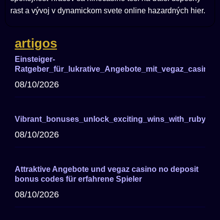
rast a vývoj v dynamickom svete online hazardných hier.
artigos
Einsteiger-
Ratgeber_für_lukrative_Angebote_mit_vegaz_casino
08/10/2026
Vibrant_bonuses_unlock_exciting_wins_with_ruby_re
08/10/2026
Attraktive Angebote und vegaz casino no deposit
bonus codes für erfahrene Spieler
08/10/2026