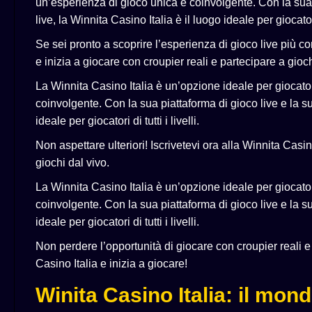
un’esperienza di gioco unica e coinvolgente. Con la sua
live, la Winnita Casino Italia è il luogo ideale per giocatori d
Se sei pronto a scoprire l’esperienza di gioco live più co
e inizia a giocare con croupier reali e partecipare a gioch
La Winnita Casino Italia è un’opzione ideale per giocato
coinvolgente. Con la sua piattaforma di gioco live e la s
ideale per giocatori di tutti i livelli.
Non aspettare ulteriori! Iscrivetevi ora alla Winnita Casin
giochi dal vivo.
La Winnita Casino Italia è un’opzione ideale per giocato
coinvolgente. Con la sua piattaforma di gioco live e la s
ideale per giocatori di tutti i livelli.
Non perdere l’opportunità di giocare con croupier reali e 
Casino Italia e inizia a giocare!
Winita Casino Italia: il mond