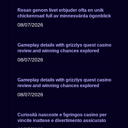
Resan genom livet erbjuder ofta en unik
chickenroad full av minnesvärda ögonblick
08/07/2026
Gameplay details with grizzlys quest casino
review and winning chances explored
08/07/2026
Gameplay details with grizzlys quest casino
review and winning chances explored
08/07/2026
Curiosità nascoste e 5gringos casino per
vincite inattese e divertimento assicurato