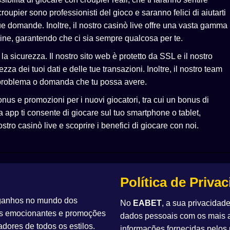
croupier sono professionisti del gioco e saranno felici di aiutarti
ue domande. Inoltre, il nostro casinò live offre una vasta gamma
achine, garantendo che ci sia sempre qualcosa per te.
 la sicurezza. Il nostro sito web è protetto da SSL e il nostro
zza dei tuoi dati e delle tue transazioni. Inoltre, il nostro team
si problema o domanda che tu possa avere.
onus e promozioni per i nuovi giocatori, tra cui un bonus di
a app ti consente di giocare sul tuo smartphone o tablet,
stro casinò live e scoprire i benefici di giocare con noi.
Política de Priva
 ganhos no mundo dos
No
EABET
, a sua privacida
gos emocionantes e promoções
dados pessoais com os mais a
adores de todos os estilos.
informações fornecidas pelos 