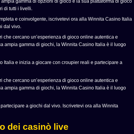
 ampia gamma di opzioni di gioco e la sua piattaforma di gioco
i tutti i livelli.
mpleta e coinvolgente, iscrivetevi ora alla Winnita Casino Italia
i dal vivo.
ri che cercano un’esperienza di gioco online autentica e
ua ampia gamma di giochi, la Winnita Casino Italia è il luogo
o Italia e inizia a giocare con croupier reali e partecipare a
ri che cercano un’esperienza di gioco online autentica e
ua ampia gamma di giochi, la Winnita Casino Italia è il luogo
partecipare a giochi dal vivo. Iscrivetevi ora alla Winnita
o dei casinò live