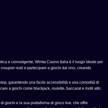
tica e coinvolgente, Winita Casino Italia è il luogo ideale per
 croupier reali e partecipare a giochi dal vivo, creando
sktop, garantendo una facile accessibilità e una comodità di
re a giochi come blackjack, roulette, baccarat e molti altri,
 giochi e la sua piattaforma di gioco live, che offre