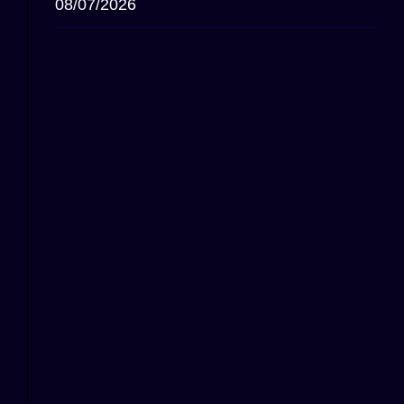
08/07/2026