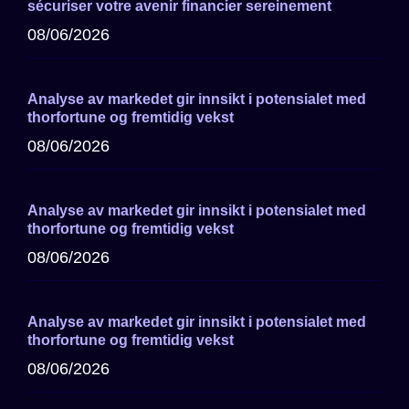
sécuriser votre avenir financier sereinement
08/06/2026
Analyse av markedet gir innsikt i potensialet med
thorfortune og fremtidig vekst
08/06/2026
Analyse av markedet gir innsikt i potensialet med
thorfortune og fremtidig vekst
08/06/2026
Analyse av markedet gir innsikt i potensialet med
thorfortune og fremtidig vekst
08/06/2026