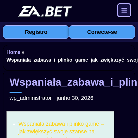
Registro
Conecte-se
Home
»
Wspaniała_zabawa_i_plinko_game_jak_zwiększyć_swo
Wspaniała_zabawa_i_pli
wp_administrator
junho 30, 2026
Wspaniała zabawa i plinko game –
jak zwiększyć swoje szanse na