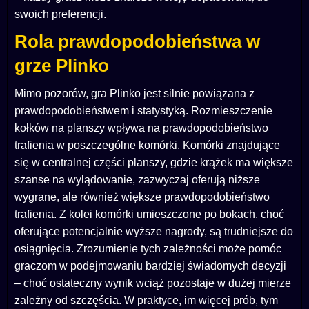
swoich preferencji.
Rola prawdopodobieństwa w
grze Plinko
Mimo pozorów, gra Plinko jest silnie powiązana z
prawdopodobieństwem i statystyką. Rozmieszczenie
kołków na planszy wpływa na prawdopodobieństwo
trafienia w poszczególne komórki. Komórki znajdujące
się w centralnej części planszy, gdzie krążek ma większe
szanse na wylądowanie, zazwyczaj oferują niższe
wygrane, ale również większe prawdopodobieństwo
trafienia. Z kolei komórki umieszczone po bokach, choć
oferujące potencjalnie wyższe nagrody, są trudniejsze do
osiągnięcia. Zrozumienie tych zależności może pomóc
graczom w podejmowaniu bardziej świadomych decyzji
– choć ostateczny wynik wciąż pozostaje w dużej mierze
zależny od szczęścia. W praktyce, im więcej prób, tym