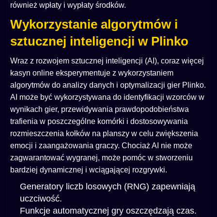
również wpłaty i wypłaty środków.
Wykorzystanie algorytmów i
sztucznej inteligencji w Plinko
Wraz z rozwojem sztucznej inteligencji (AI), coraz więcej
kasyn online eksperymentuje z wykorzystaniem
algorytmów do analizy danych i optymalizacji gier Plinko.
AI może być wykorzystywana do identyfikacji wzorców w
wynikach gier, przewidywania prawdopodobieństwa
trafienia w poszczególne komórki i dostosowywania
rozmieszczenia kołków na planszy w celu zwiększenia
emocji i zaangażowania graczy. Chociaż AI nie może
zagwarantować wygranej, może pomóc w stworzeniu
bardziej dynamicznej i wciągającej rozgrywki.
Generatory liczb losowych (RNG) zapewniają
uczciwość.
Funkcje automatycznej gry oszczędzają czas.