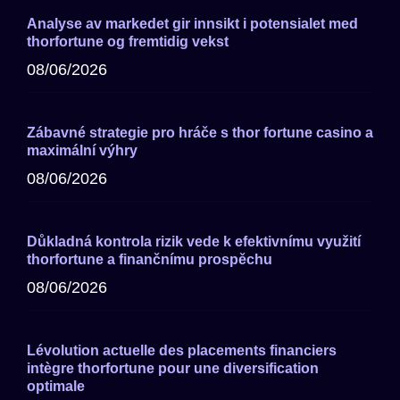
Analyse av markedet gir innsikt i potensialet med
thorfortune og fremtidig vekst
08/06/2026
Zábavné strategie pro hráče s thor fortune casino a
maximální výhry
08/06/2026
Důkladná kontrola rizik vede k efektivnímu využití
thorfortune a finančnímu prospěchu
08/06/2026
Lévolution actuelle des placements financiers
intègre thorfortune pour une diversification
optimale