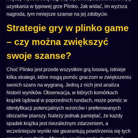
uzyskania w typowej grze Plinko. Jak widać, im wyższa
nagroda, tym mniejsze szanse na jej zdobycie.
Strategie gry w plinko game
– czy można zwiększyć
swoje szanse?
Choć Plinko jest przede wszystkim grą losową, istnieje
kilka strategii, które mogą pomóc graczom w zwiększeniu
swoich szans na wygraną. Jedną z nich jest analiza
historii wyników. Obserwacja, w których komórkach
krążek lądował w poprzednich rundach, może pomóc w
identyfikacji potencjalnych wzorców i preferowanych
obszarów planszy. Należy jednak pamiętać, że każdy
spadek krążka jest niezależnym zdarzeniem, a
wcześniejsze wyniki nie gwarantują powtórzenia się tych