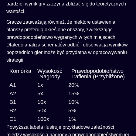
bardziej wynik gry zaczyna zbliżać się do teoretycznych
wartości.
Gracze zauważają również, że niektóre ustawienia
planszy preferują określone obszary, zwiększając
prawdopodobieństwo wygranych w tych miejscach.
Dlatego analiza schematów odbić i obserwacja wyników
poprzednich gier może być przydatna w opracowywaniu
strategii.
Komórka
Wysokość
Prawdopodobieństwo
Nagrody
Trafienia (Przybliżone)
A1
1x
20%
A2
5x
15%
B1
10x
10%
B2
50x
5%
C1
100x
1%
Powyższa tabela ilustruje przykładowe zależności
między wysokością nagrody a prawdopodobieństwem jej