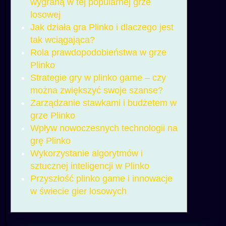
wygraną w tej popularnej grze
losowej
Jak działa gra Plinko i dlaczego jest
tak wciągająca?
Rola prawdopodobieństwa w grze
Plinko
Strategie gry w plinko game – czy
można zwiększyć swoje szanse?
Zarządzanie stawkami i budżetem w
grze Plinko
Wpływ nowoczesnych technologii na
grę Plinko
Wykorzystanie algorytmów i
sztucznej inteligencji w Plinko
Przyszłość plinko game i innowacje
w świecie gier losowych