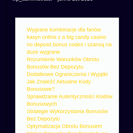
Wygrane kombinacje dla fanów
kasyn online z a big candy casino
no deposit bonus codes i szansą na
duże wygrane
Rozumienie Warunków Obrotu
Bonusów Bez Depozytu
Dodatkowe Ograniczenia i Wyjątki
Jak Znaleźć Aktualne Kody
Bonusowe?
Sprawdzanie Autentyczności Kodów
Bonusowych
Strategie Wykorzystania Bonusów
Bez Depozytu
Optymalizacja Obrotu Bonusem