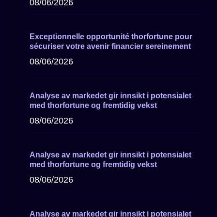
08/06/2026
Exceptionnelle opportunité thorfortune pour
sécuriser votre avenir financier sereinement
08/06/2026
Analyse av markedet gir innsikt i potensialet
med thorfortune og fremtidig vekst
08/06/2026
Analyse av markedet gir innsikt i potensialet
med thorfortune og fremtidig vekst
08/06/2026
Analyse av markedet gir innsikt i potensialet