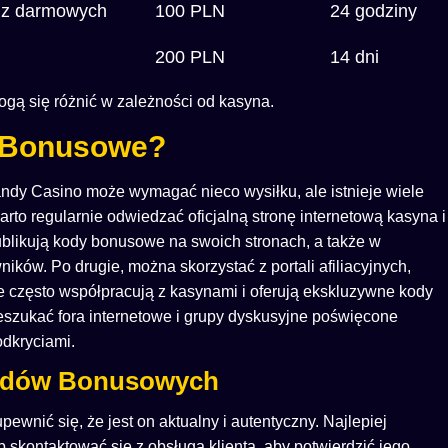
 z darmowych
100 PLN
24 godziny
200 PLN
14 dni
ogą się różnić w zależności od kasyna.
y Bonusowe?
dy Casino może wymagać nieco wysiłku, ale istnieje wiele
rto regularnie odwiedzać oficjalną stronę internetową kasyna i
ublikują kody bonusowe na swoich stronach, a także w
ków. Po drugie, można skorzystać z portali afiliacyjnych,
ale często współpracują z kasynami i oferują ekskluzywne kody
szukać fora internetowe i grupy dyskusyjne poświęcone
odkryciami.
Kodów Bonusowych
nić się, że jest on aktualny i autentyczny. Najlepiej
ub skontaktować się z obsługą klienta, aby potwierdzić jego