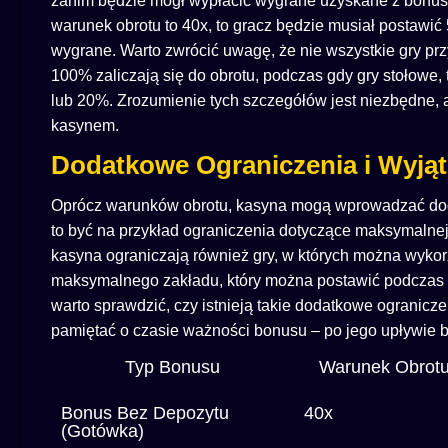
zanim będzie mógł wypłacić wygrane uzyskane z bonusu
warunek obrotu to 40x, to gracz będzie musiał postawi
wygrane. Warto zwrócić uwagę, że nie wszystkie gry prz
100% zaliczają się do obrotu, podczas gdy gry stołowe, 
lub 20%. Zrozumienie tych szczegółów jest niezbędne, 
kasynem.
Dodatkowe Ograniczenia i Wyjąt
Oprócz warunków obrotu, kasyna mogą wprowadzać do
to być na przykład ograniczenia dotyczące maksymalne
kasyna ograniczają również gry, w których można wykor
maksymalnego zakładu, który można postawić podczas 
warto sprawdzić, czy istnieją takie dodatkowe ogranicz
pamiętać o czasie ważności bonusu – po jego upływie 
Typ Bonusu
Warunek Obrotu
Bonus Bez Depozytu
40x
(Gotówka)