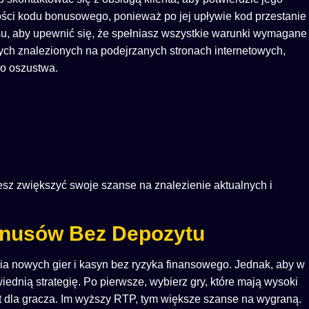
ści kodu bonusowego, ponieważ po jej upływie kod przestanie
su, aby upewnić się, że spełniasz wszystkie warunki wymagane
ych znalezionych na podejrzanych stronach internetowych,
o oszustwa.
esz zwiększyć swoje szanse na znalezienie aktualnych i
onusów Bez Depozytu
a nowych gier i kasyn bez ryzyka finansowego. Jednak, aby w
ednią strategię. Po pierwsze, wybierz gry, które mają wysoki
ot dla gracza. Im wyższy RTP, tym większe szanse na wygraną.