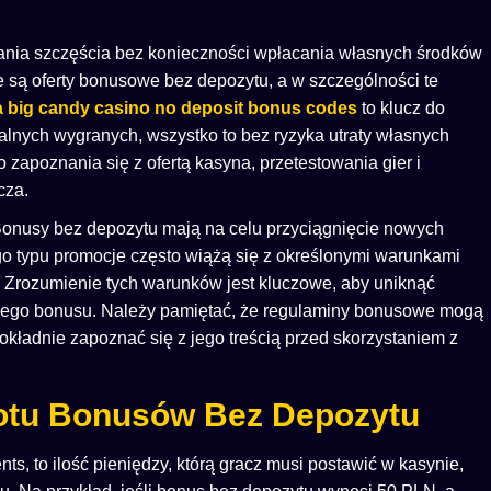
ania szczęścia bez konieczności wpłacania własnych środków
ne są oferty bonusowe bez depozytu, a w szczególności te
a big candy casino no deposit bonus codes
to klucz do
lnych wygranych, wszystko to bez ryzyka utraty własnych
 zapoznania się z ofertą kasyna, przetestowania gier i
cza.
 Bonusy bez depozytu mają na celu przyciągnięcie nowych
tego typu promocje często wiążą się z określonymi warunkami
. Zrozumienie tych warunków jest kluczowe, aby uniknąć
anego bonusu. Należy pamiętać, że regulaminy bonusowe mogą
okładnie zapoznać się z jego treścią przed skorzystaniem z
otu Bonusów Bez Depozytu
s, to ilość pieniędzy, którą gracz musi postawić w kasynie,