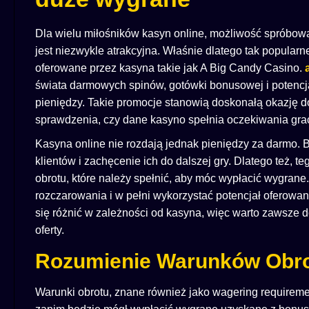
Dla wielu miłośników kasyn online, możliwość spróbow
jest niezwykle atrakcyjna. Właśnie dlatego tak popular
oferowane przez kasyna takie jak A Big Candy Casino.
świata darmowych spinów, gotówki bonusowej i potencja
pieniędzy. Takie promocje stanowią doskonałą okazję do
sprawdzenia, czy dane kasyno spełnia oczekiwania gra
Kasyna online nie rozdają jednak pieniędzy za darmo.
klientów i zachęcenie ich do dalszej gry. Dlatego też, 
obrotu, które należy spełnić, aby móc wypłacić wygrane
rozczarowania i w pełni wykorzystać potencjał oferow
się różnić w zależności od kasyna, więc warto zawsze d
oferty.
Rozumienie Warunków Obr
Warunki obrotu, znane również jako wagering requirement