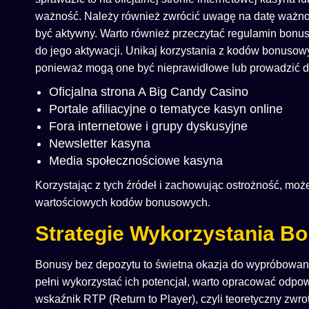
ważność. Należy również zwrócić uwagę na datę ważno
być aktywny. Warto również przeczytać regulamin bonu
do jego aktywacji. Unikaj korzystania z kodów bonusow
ponieważ mogą one być nieprawidłowe lub prowadzić d
Oficjalna strona A Big Candy Casino
Portale afiliacyjne o tematyce kasyn online
Fora internetowe i grupy dyskusyjne
Newsletter kasyna
Media społecznościowe kasyna
Korzystając z tych źródeł i zachowując ostrożność, moż
wartościowych kodów bonusowych.
Strategie Wykorzystania B
Bonusy bez depozytu to świetna okazja do wypróbowani
pełni wykorzystać ich potencjał, warto opracować odpowi
wskaźnik RTP (Return to Player), czyli teoretyczny zwr