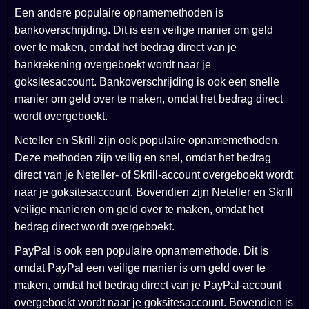
Een andere populaire opnamemethoden is
bankoverschrijding. Dit is een veilige manier om geld
over te maken, omdat het bedrag direct van je
bankrekening overgeboekt wordt naar je
goksitesaccount. Bankoverschrijding is ook een snelle
manier om geld over te maken, omdat het bedrag direct
wordt overgeboekt.
Neteller en Skrill zijn ook populaire opnamemethoden.
Deze methoden zijn veilig en snel, omdat het bedrag
direct van je Neteller- of Skrill-account overgeboekt wordt
naar je goksitesaccount. Bovendien zijn Neteller en Skrill
veilige manieren om geld over te maken, omdat het
bedrag direct wordt overgeboekt.
PayPal is ook een populaire opnamemethode. Dit is
omdat PayPal een veilige manier is om geld over te
maken, omdat het bedrag direct van je PayPal-account
overgeboekt wordt naar je goksitesaccount. Bovendien is