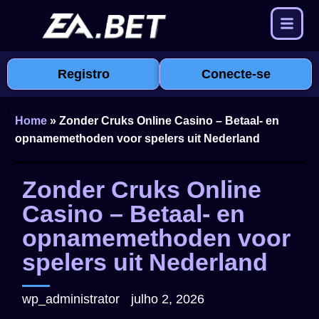
Registro
Conecte-se
Home
»
Zonder Cruks Online Casino – Betaal- en
opnamemethoden voor spelers uit Nederland
Zonder Cruks Online
Casino – Betaal- en
opnamemethoden voor
spelers uit Nederland
wp_administrator
julho 2, 2026