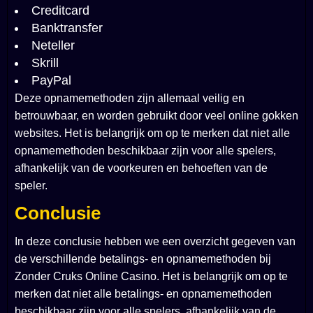
Creditcard
Banktransfer
Neteller
Skrill
PayPal
Deze opnamemethoden zijn allemaal veilig en
betrouwbaar, en worden gebruikt door veel online gokken
websites. Het is belangrijk om op te merken dat niet alle
opnamemethoden beschikbaar zijn voor alle spelers,
afhankelijk van de voorkeuren en behoeften van de
speler.
Conclusie
In deze conclusie hebben we een overzicht gegeven van
de verschillende betalings- en opnamemethoden bij
Zonder Cruks Online Casino. Het is belangrijk om op te
merken dat niet alle betalings- en opnamemethoden
beschikbaar zijn voor alle spelers, afhankelijk van de