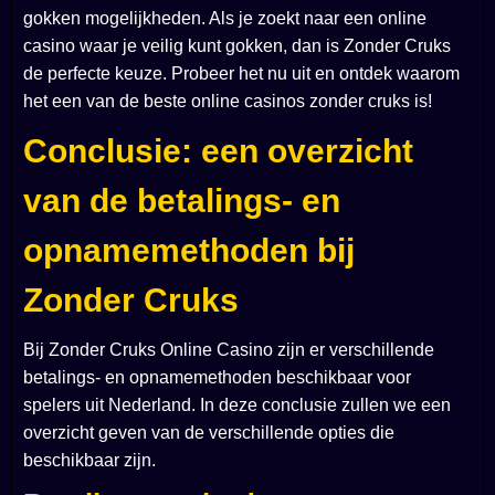
gokken mogelijkheden. Als je zoekt naar een online
casino waar je veilig kunt gokken, dan is Zonder Cruks
de perfecte keuze. Probeer het nu uit en ontdek waarom
het een van de beste online casinos zonder cruks is!
Conclusie: een overzicht
van de betalings- en
opnamemethoden bij
Zonder Cruks
Bij Zonder Cruks Online Casino zijn er verschillende
betalings- en opnamemethoden beschikbaar voor
spelers uit Nederland. In deze conclusie zullen we een
overzicht geven van de verschillende opties die
beschikbaar zijn.