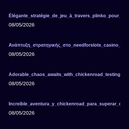
Élégante_stratégie_de_jeu_à_travers_plinko_pour_ma
08/05/2026
Ανάπτυξη_στρατηγικής_στο_needforslots_casino_και
08/05/2026
Adorable_chaos_awaits_with_chickenroad_testing_you
08/05/2026
Increíble_aventura_y_chickenroad_para_superar_obst
08/05/2026