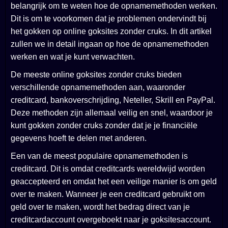
belangrijk om te weten hoe de opnamemethoden werken.
Dit is om te voorkomen dat je problemen ondervindt bij
het gokken op online goksites zonder cruks. In dit artikel
zullen we in detail ingaan op hoe de opnamemethoden
werken en wat je kunt verwachten.
De meeste online goksites zonder cruks bieden
verschillende opnamemethoden aan, waaronder
creditcard, bankoverschrijding, Neteller, Skrill en PayPal.
Deze methoden zijn allemaal veilig en snel, waardoor je
kunt gokken zonder cruks zonder dat je je financiële
gegevens hoeft te delen met anderen.
Een van de meest populaire opnamemethoden is
creditcard. Dit is omdat creditcards wereldwijd worden
geaccepteerd en omdat het een veilige manier is om geld
over te maken. Wanneer je een creditcard gebruikt om
geld over te maken, wordt het bedrag direct van je
creditcardaccount overgeboekt naar je goksitesaccount.