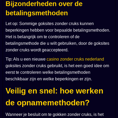
Bijzonderheden over de
betalingsmethoden
Let op: Sommige goksites zonder cruks kunnen
beperkingen hebben voor bepaalde betalingsmethoden.
Het is belangrijk om te controleren of de
betalingsmethode die u wilt gebruiken, door de goksites
zonder cruks wordt geaccepteerd.
Tip: Als u een nieuwe
casino zonder cruks nederland
goksites zonder cruks gebruikt, is het een goed idee om
eerst te controleren welke betalingsmethoden
beschikbaar zijn en welke beperkingen er zijn.
Veilig en snel: hoe werken
de opnamemethoden?
Wanneer je besluit om te gokken zonder cruks, is het