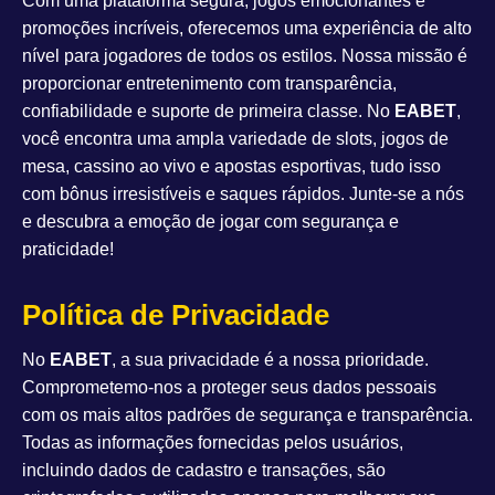
Com uma plataforma segura, jogos emocionantes e
promoções incríveis, oferecemos uma experiência de alto
nível para jogadores de todos os estilos. Nossa missão é
proporcionar entretenimento com transparência,
confiabilidade e suporte de primeira classe. No
EABET
,
você encontra uma ampla variedade de slots, jogos de
mesa, cassino ao vivo e apostas esportivas, tudo isso
com bônus irresistíveis e saques rápidos. Junte-se a nós
e descubra a emoção de jogar com segurança e
praticidade!
Política de Privacidade
No
EABET
, a sua privacidade é a nossa prioridade.
Comprometemo-nos a proteger seus dados pessoais
com os mais altos padrões de segurança e transparência.
Todas as informações fornecidas pelos usuários,
incluindo dados de cadastro e transações, são