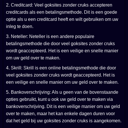
2. Creditcard: Veel goksites zonder cruks accepteren
creditcards als een betalingsmethode. Dit is een goede
optie als u een creditcard heeft en wilt gebruiken om uw
inleg te doen.
3. Neteller: Neteller is een andere populaire
betalingsmethode die door veel goksites zonder cruks
wordt geaccepteerd. Het is een veilige en snelle manier
om uw geld over te maken.
4. Skrill: Skrill is een online betalingsmethode die door
veel goksites zonder cruks wordt geaccepteerd. Het is
een veilige en snelle manier om uw geld over te maken.
5. Bankoverschrijving: Als u geen van de bovenstaande
opties gebruikt, kunt u ook uw geld over te maken via
bankoverschrijving. Dit is een veilige manier om uw geld
over te maken, maar het kan enkele dagen duren voor
dat het geld bij uw goksites zonder cruks is aangekomen.