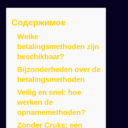
Содержимое
Welke
betalingsmethoden zijn
beschikbaar?
Bijzonderheden over de
betalingsmethoden
Veilig en snel: hoe
werken de
opnamemethoden?
Zonder Cruks: een