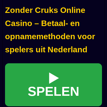
Zonder Cruks Online
Casino – Betaal- en
opnamemethoden voor
spelers uit Nederland
▶️
SPELEN