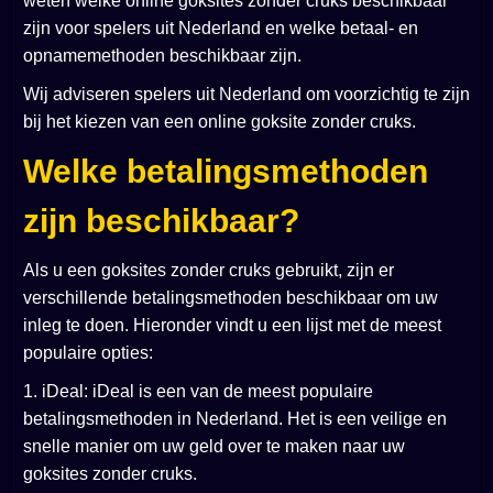
weten welke online goksites zonder cruks beschikbaar
zijn voor spelers uit Nederland en welke betaal- en
opnamemethoden beschikbaar zijn.
Wij adviseren spelers uit Nederland om voorzichtig te zijn
bij het kiezen van een online goksite zonder cruks.
Welke betalingsmethoden
zijn beschikbaar?
Als u een goksites zonder cruks gebruikt, zijn er
verschillende betalingsmethoden beschikbaar om uw
inleg te doen. Hieronder vindt u een lijst met de meest
populaire opties:
1. iDeal: iDeal is een van de meest populaire
betalingsmethoden in Nederland. Het is een veilige en
snelle manier om uw geld over te maken naar uw
goksites zonder cruks.