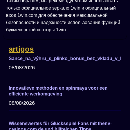
Таким образом, мы рекомендуем вам использовать
только официальное зеркало 1win и официальный
вход 1win.com для обеспечения максимальной
безопасности и надежности использования функций
букмекерской конторы 1win.
artigos
Šance_na_výhru_s_plinko_bonus_bez_vkladu_v_kasi
08/08/2026
Innovatieve methoden en spinmaya voor een
efficiënte werkomgeving
08/08/2026
Wissenswertes für Glücksspiel-Fans mit thenv-
casinos.com.de und hilfreichen Tipps