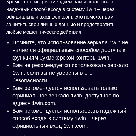
Кроме того, мы рекомендуем вам использовать
надежный способ входа в систему 1win – через
официальный вход 1win.com. Это поможет вам
защитить свои личные данные и предотвратить
любые мошеннические действия.
Помните, что использование зеркала 1win не
является официальным способом доступа к
функциям букмекерской конторы 1win.
Вам не рекомендуется использовать зеркало
1win, если вы не уверены в его
безопасности.
Вам рекомендуется использовать только
официальное зеркало 1win, доступное по
адресу 1win.com.
Вам рекомендуется использовать надежный
способ входа в систему 1win – через
официальный вход 1win.com.