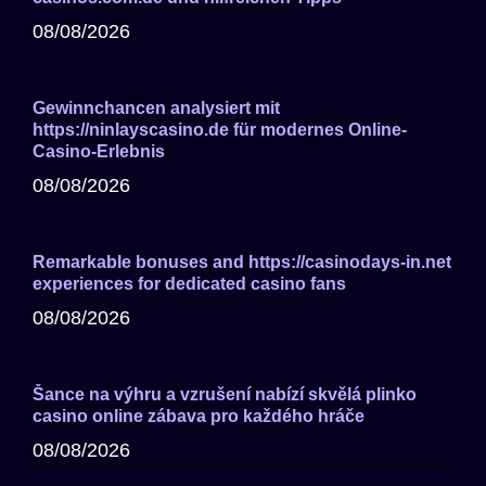
08/08/2026
Gewinnchancen analysiert mit
https://ninlayscasino.de für modernes Online-
Casino-Erlebnis
08/08/2026
Remarkable bonuses and https://casinodays-in.net
experiences for dedicated casino fans
08/08/2026
Šance na výhru a vzrušení nabízí skvělá plinko
casino online zábava pro každého hráče
08/08/2026