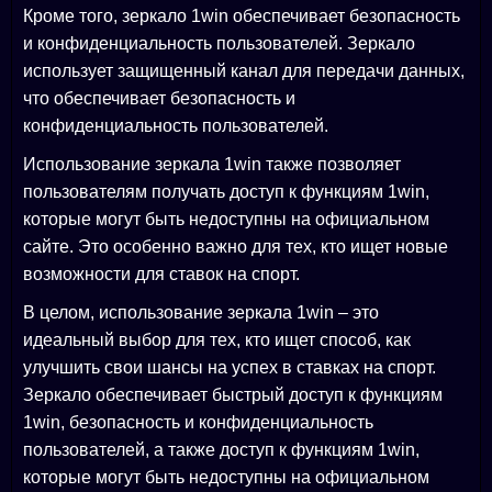
Кроме того, зеркало 1win обеспечивает безопасность
и конфиденциальность пользователей. Зеркало
использует защищенный канал для передачи данных,
что обеспечивает безопасность и
конфиденциальность пользователей.
Использование зеркала 1win также позволяет
пользователям получать доступ к функциям 1win,
которые могут быть недоступны на официальном
сайте. Это особенно важно для тех, кто ищет новые
возможности для ставок на спорт.
В целом, использование зеркала 1win – это
идеальный выбор для тех, кто ищет способ, как
улучшить свои шансы на успех в ставках на спорт.
Зеркало обеспечивает быстрый доступ к функциям
1win, безопасность и конфиденциальность
пользователей, а также доступ к функциям 1win,
которые могут быть недоступны на официальном