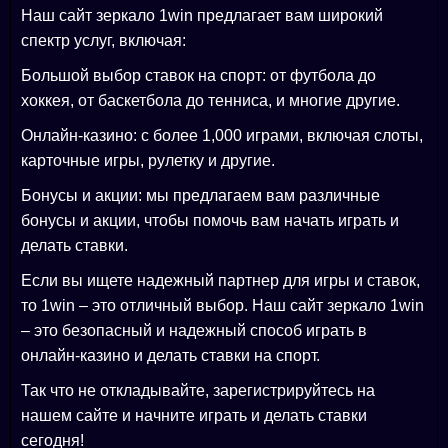
Наш сайт зеркало 1win предлагает вам широкий
спектр услуг, включая:
Большой выбор ставок на спорт: от футбола до
хоккея, от баскетбола до тенниса, и многие другие.
Онлайн-казино: с более 1,000 играми, включая слоты,
карточные игры, рулетку и другие.
Бонусы и акции: мы предлагаем вам различные
бонусы и акции, чтобы помочь вам начать играть и
делать ставки.
Если вы ищете надежный партнер для игры и ставок,
то 1win – это отличный выбор. Наш сайт зеркало 1win
– это безопасный и надежный способ играть в
онлайн-казино и делать ставки на спорт.
Так что не откладывайте, зарегистрируйтесь на
нашем сайте и начните играть и делать ставки
сегодня!