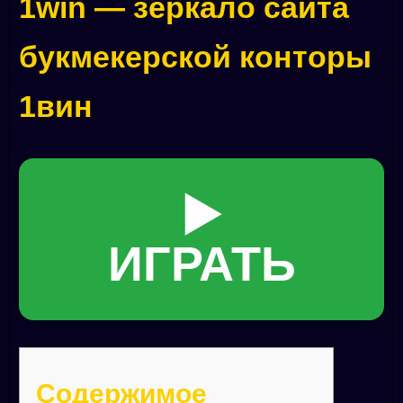
1win — зеркало сайта
букмекерской конторы
1вин
▶️
ИГРАТЬ
Содержимое