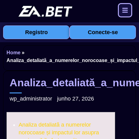
Registro
Conecte-se
Home
»
Analiza_detaliată_a_numerelor_norocoase_și_impactul_
Analiza_detaliată_a_nume
wp_administrator
junho 27, 2026
Analiza detaliată a numerelor
norocoase și impactul lor asupra