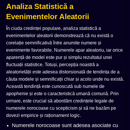
Analiza Statistică a
Evenimentelor Aleatorii
În ciuda credinței populare, analiza statistică a
evenimentelor aleatorii demonstrează că nu există o
corelație semnificativă între anumite numere și
evenimente favorabile. Numerele apar aleatoriu, iar orice
aparență de model este pur și simplu rezultatul unei
fluctuații statistice. Totuși, percepția noastră a
aleatorietății este adesea distorsionată de tendința de a
căuta modele și semnificații chiar și acolo unde nu există.
Această tendință este cunoscută sub numele de
apophenie și este o caracteristică umană comună. Prin
urmare, este crucial să abordăm credințele legate de
numerele norocoase cu scepticism și să ne bazăm pe
dovezi empirice și raționament logic.
Numerele norocoase sunt adesea asociate cu