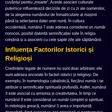
cuvântul pentru „moarte”. Aceste asocieri culturale
puternice influențează deciziile de zi cu zi ale oamenilor,
de la alegerea numărului de înmatriculare al mașinii
până la selectarea datei unei nunți. În cultura
occidentală, numărul 7 este adesea considerat un număr
norocos, posibil datorită semnificației sale în religia
creștină și a asocierii cu cele șapte zile ale săptămânii.
Influența Factorilor Istorici și
Religioși
Credințele legate de numere nu sunt doar arbitrare; ele
sunt adesea ancorate în factori istorici și religioși. De
exemplu, în numerologia cabalistică, fiecărui număr i se
atribuie o semnificație spirituală profundă. Astfel, numărul
3 este asociat cu armonia și creativitatea, în timp ce
numărul 9 este considerat un număr complet și spiritual.
În mitologia greacă, numărul 3 avea o importanță