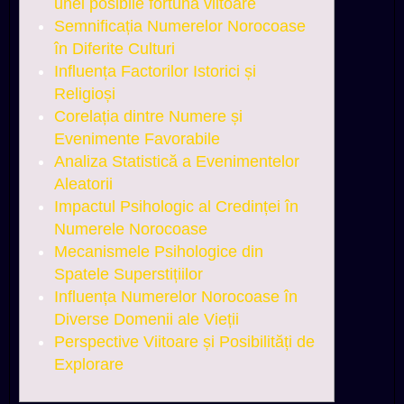
unei posibile fortuna viitoare
Semnificația Numerelor Norocoase
în Diferite Culturi
Influența Factorilor Istorici și
Religioși
Corelația dintre Numere și
Evenimente Favorabile
Analiza Statistică a Evenimentelor
Aleatorii
Impactul Psihologic al Credinței în
Numerele Norocoase
Mecanismele Psihologice din
Spatele Superstițiilor
Influența Numerelor Norocoase în
Diverse Domenii ale Vieții
Perspective Viitoare și Posibilități de
Explorare