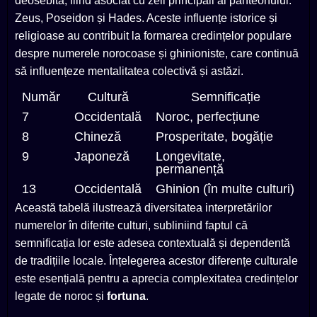
deosebită, fiind asociat cu zeii principali ai panteonului:
Zeus, Poseidon și Hades. Aceste influențe istorice și
religioase au contribuit la formarea credințelor populare
despre numerele norocoase și ghinioniste, care continuă
să influențeze mentalitatea colectivă și astăzi.
Număr
Cultură
Semnificație
7
Occidentală
Noroc, perfecțiune
8
Chineză
Prosperitate, bogăție
9
Japoneză
Longevitate,
permanență
13
Occidentală
Ghinion (în multe culturi)
Această tabelă ilustrează diversitatea interpretărilor
numerelor în diferite culturi, subliniind faptul că
semnificația lor este adesea contextuală și dependentă
de tradițiile locale. Înțelegerea acestor diferențe culturale
este esențială pentru a aprecia complexitatea credințelor
legate de noroc și
fortuna
.