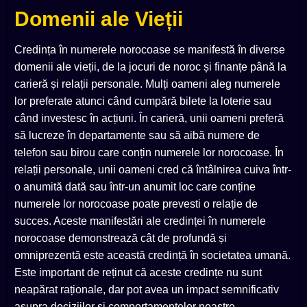
Domenii ale Vieții
Credința în numerele norocoase se manifestă în diverse
domenii ale vieții, de la jocuri de noroc și finanțe până la
carieră și relații personale. Mulți oameni aleg numerele
lor preferate atunci când cumpără bilete la loterie sau
când investesc în acțiuni. În carieră, unii oameni preferă
să lucreze în departamente sau să aibă numere de
telefon sau birou care conțin numerele lor norocoase. În
relații personale, unii oameni cred că întâlnirea cuiva într-
o anumită dată sau într-un anumit loc care conține
numerele lor norocoase poate prevesti o relație de
succes. Aceste manifestări ale credinței în numerele
norocoase demonstrează cât de profundă și
omniprezentă este această credință în societatea umană.
Este important de reținut că aceste credințe nu sunt
neapărat raționale, dar pot avea un impact semnificativ
asupra deciziilor și comportamentelor noastre.