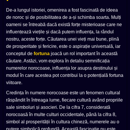
De-a lungul istoriei, omenirea a fost fascinată de ideea
de noroc și de posibilitatea de a-și schimba soarta. Mulți
oameni se întreabă dacă există forțe misterioase care ne
influențează viețile și dacă putem influența, la rândul
nostru, aceste forțe. Căutarea unei vieți mai bune, plină
de prosperitate și fericire, este o aspirație universală, iar
conceptul de
fortuna
joacă un rol important în această
căutare. Astăzi, vom explora în detaliu semnificația
numerelor norocoase, influența lor asupra destinului și
modul în care acestea pot contribui la o potențială fortuna
viitoare.
Credința în numere norocoase este un fenomen cultural
răspândit în întreaga lume, fiecare cultură având propriile
sale simboluri și asocieri. De la cifra 7, considerată
norocoasă în multe culturi occidentale, până la cifra 8,
simbol al prosperității în cultura chineză, numerele au o
putere simbolică profundă. Această fascinație nu este