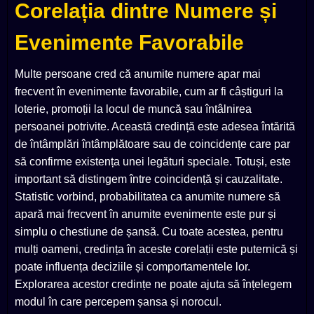
Corelația dintre Numere și
Evenimente Favorabile
Multe persoane cred că anumite numere apar mai
frecvent în evenimente favorabile, cum ar fi câștiguri la
loterie, promoții la locul de muncă sau întâlnirea
persoanei potrivite. Această credință este adesea întărită
de întâmplări întâmplătoare sau de coincidențe care par
să confirme existența unei legături speciale. Totuși, este
important să distingem între coincidență și cauzalitate.
Statistic vorbind, probabilitatea ca anumite numere să
apară mai frecvent în anumite evenimente este pur și
simplu o chestiune de șansă. Cu toate acestea, pentru
mulți oameni, credința în aceste corelații este puternică și
poate influența deciziile și comportamentele lor.
Explorarea acestor credințe ne poate ajuta să înțelegem
modul în care percepem șansa și norocul.