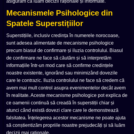
asigurăm că luăm decizii raționale și informate.
Mecanismele Psihologice din
Spatele Superstițiilor
Superstițiile, inclusiv credința în numerele norocoase,
sunt adesea alimentate de mecanisme psihologice
precum biasul de confirmare și iluzia controlului. Biasul
de confirmare ne face să căutăm și să interpretăm
informațiile într-un mod care să confirme credințele
noastre existente, ignorând sau minimizând dovezile
care le contrazic. Iluzia controlului ne face să credem că
avem mai mult control asupra evenimentelor decât avem
în realitate. Aceste mecanisme psihologice pot explica de
ce oamenii continuă să creadă în superstiții chiar și
atunci când există dovezi clare care le demonstrează
falsitatea. Înțelegerea acestor mecanisme ne poate ajuta
să conștientizăm propriile noastre prejudecăți și să luăm
decizii mai raționale.