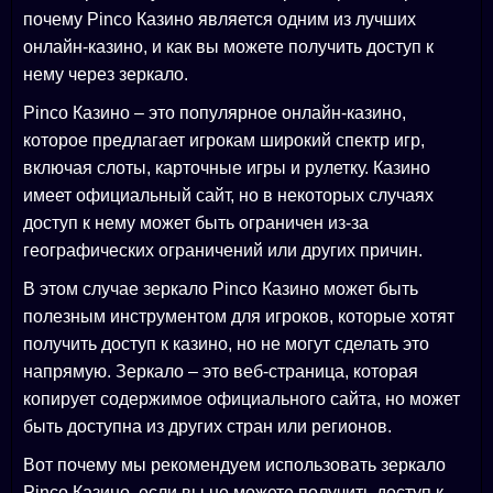
почему Pinco Казино является одним из лучших
онлайн-казино, и как вы можете получить доступ к
нему через зеркало.
Pinco Казино – это популярное онлайн-казино,
которое предлагает игрокам широкий спектр игр,
включая слоты, карточные игры и рулетку. Казино
имеет официальный сайт, но в некоторых случаях
доступ к нему может быть ограничен из-за
географических ограничений или других причин.
В этом случае зеркало Pinco Казино может быть
полезным инструментом для игроков, которые хотят
получить доступ к казино, но не могут сделать это
напрямую. Зеркало – это веб-страница, которая
копирует содержимое официального сайта, но может
быть доступна из других стран или регионов.
Вот почему мы рекомендуем использовать зеркало
Pinco Казино, если вы не можете получить доступ к