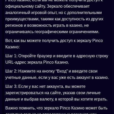
официальному сайту. Зеркало обеспечивает
аналогичный игровой опыт, но с дополнительными
преимуществами, такими как доступность из других
регионов и возможность играть в казино, не
ограничиваясь географическими ограничениями.
Вот, как вы можете получить доступ к зеркалу Pinco
Казино:
Шаг 1: Откройте браузер и введите в адресную строку
URL-адрес зеркала Pinco Казино.
Шаг 2: Нажмите на кнопку “Вход” и введите свои
учетные данные, если у вас уже есть аккаунт в казино.
Шаг 3: Если у вас нет аккаунта, вы можете
зарегистрироваться на сайте, указав свои личные
данные и выбрав валюту, в которой вы хотите играть.
Важно помнить, что зеркало Pinco Казино может быть