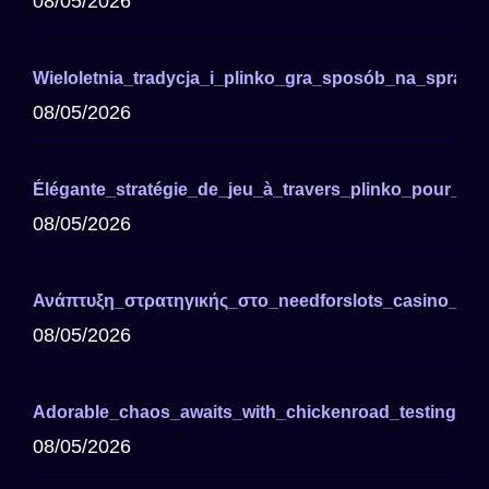
08/05/2026
Wieloletnia_tradycja_i_plinko_gra_sposób_na_sprawdz
08/05/2026
Élégante_stratégie_de_jeu_à_travers_plinko_pour_ma
08/05/2026
Ανάπτυξη_στρατηγικής_στο_needforslots_casino_και
08/05/2026
Adorable_chaos_awaits_with_chickenroad_testing_you
08/05/2026