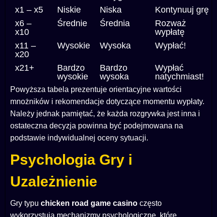
x1 – x5
Niskie
Niska
Kontynuuj grę
x6 –
Średnie
Średnia
Rozważ
x10
wypłatę
x11 –
Wysokie
Wysoka
Wypłać!
x20
x21+
Bardzo
Bardzo
Wypłać
wysokie
wysoka
natychmiast!
Powyższa tabela prezentuje orientacyjne wartości
mnożników i rekomendacje dotyczące momentu wypłaty.
Należy jednak pamiętać, że każda rozgrywka jest inna i
ostateczna decyzja powinna być podejmowana na
podstawie indywidualnej oceny sytuacji.
Psychologia Gry i
Uzależnienie
Gry typu
chicken road game casino
często
wykorzystują mechanizmy psychologiczne, które