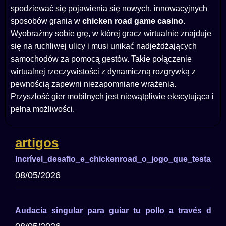
spodziewać się pojawienia się nowych, innowacyjnych
sposobów grania w
chicken road game casino
.
Wyobraźmy sobie grę, w której gracz wirtualnie znajduje
się na ruchliwej ulicy i musi unikać nadjeżdżających
samochodów za pomocą gestów. Takie połączenie
wirtualnej rzeczywistości z dynamiczną rozgrywką z
pewnością zapewni niezapomniane wrażenia.
Przyszłość gier mobilnych jest niewątpliwie ekscytująca i
pełna możliwości.
artigos
Incrível_desafio_e_chickenroad_o_jogo_que_testa_s
08/05/2026
Audacia_singular_para_guiar_tu_pollo_a_través_de_c