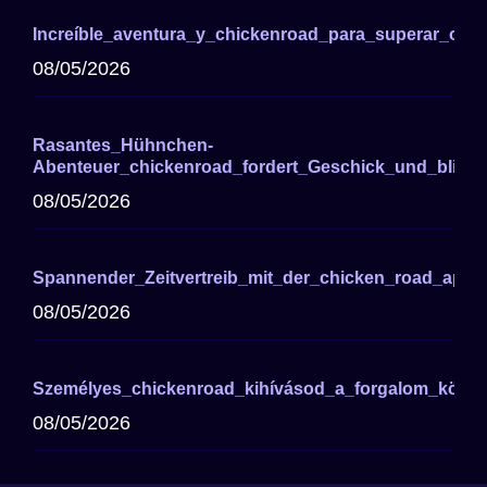
Increíble_aventura_y_chickenroad_para_superar_obst
08/05/2026
Rasantes_Hühnchen-
Abenteuer_chickenroad_fordert_Geschick_und_blitzs
08/05/2026
Spannender_Zeitvertreib_mit_der_chicken_road_app
08/05/2026
Személyes_chickenroad_kihívásod_a_forgalom_közep
08/05/2026