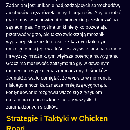
Zadaniem jest unikanie nadjeżdżających samochodów,
autobusów, ciężarówek i innych pojazdów. Aby to zrobić,
gracz musi w odpowiednim momencie przeskoczyć na
sąsiedni pas. Pomyślne uniki nie tylko pozwalają
przetrwać w grze, ale także zwiększają mnożnik
wygranej. Mnożnik ten rośnie z każdym kolejnym
uniknięciem, a jego wartość jest wyświetlana na ekranie.
Im wyższy mnożnik, tym większa potencjalna wygrana.
Gracz ma możliwość zatrzymania gry w dowolnym
momencie i wypłacenia zgromadzonych środków.
Jednakże, warto pamiętać, że wypłata w momencie
niskiego mnożnika oznacza mniejszą wygraną, a
kontynuowanie rozgrywki wiąże się z ryzykiem
natrafienia na przeszkodę i utraty wszystkich
zgromadzonych środków.
Strategie i Taktyki w Chicken
Road