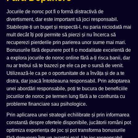
Jocurile de noroc pot fi o formă distractivă de
divertisment, dar este important să joci responsabil.
Stabilește-ți un buget și respectă-l, nu paria niciodată mai
mult decât îți poți permite să pierzi și nu încerca să
recuperezi pierderile prin parierea unor sume mai mari.
Bonusurile fără depunere pot fi o modalitate excelentă de
a explora jocurile de noroc online fără a-ți risca banii, dar
nu ar trebui să te bazezi pe ele ca pe o sursă de venit.
Utilizează-le ca pe o oportunitate de a învăța și de a te
distra, dar joacă întotdeauna responsabil. Prin adoptarea
unei abordări responsabile, poți te bucura de beneficiile
jocurilor de noroc pe termen lung fără a te confrunta cu
probleme financiare sau psihologice.
Prin aplicarea unei strategii echilibrate și prin informarea
constantă despre ofertele disponibile, jucătorii români pot
optimiza experiența de joc și pot transforma bonusurile
fără depunere într-un avantaj real. Un joc responsabil,