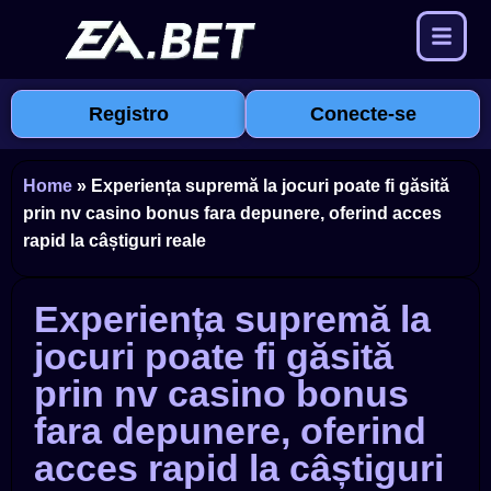
Registro
Conecte-se
Home
»
Experiența supremă la jocuri poate fi găsită
prin nv casino bonus fara depunere, oferind acces
rapid la câștiguri reale
Experiența supremă la
jocuri poate fi găsită
prin nv casino bonus
fara depunere, oferind
acces rapid la câștiguri