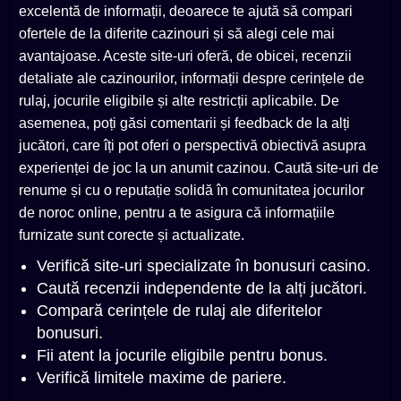
excelentă de informații, deoarece te ajută să compari
ofertele de la diferite cazinouri și să alegi cele mai
avantajoase. Aceste site-uri oferă, de obicei, recenzii
detaliate ale cazinourilor, informații despre cerințele de
rulaj, jocurile eligibile și alte restricții aplicabile. De
asemenea, poți găsi comentarii și feedback de la alți
jucători, care îți pot oferi o perspectivă obiectivă asupra
experienței de joc la un anumit cazinou. Caută site-uri de
renume și cu o reputație solidă în comunitatea jocurilor
de noroc online, pentru a te asigura că informațiile
furnizate sunt corecte și actualizate.
Verifică site-uri specializate în bonusuri casino.
Caută recenzii independente de la alți jucători.
Compară cerințele de rulaj ale diferitelor
bonusuri.
Fii atent la jocurile eligibile pentru bonus.
Verifică limitele maxime de pariere.