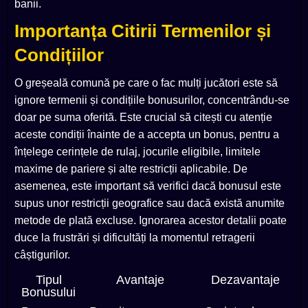
banii.
Importanța Citirii Termenilor și
Condițiilor
O greșeală comună pe care o fac mulți jucători este să
ignore termenii și condițiile bonusurilor, concentrându-se
doar pe suma oferită. Este crucial să citești cu atenție
aceste condiții înainte de a accepta un bonus, pentru a
înțelege cerințele de rulaj, jocurile eligibile, limitele
maxime de pariere și alte restricții aplicabile. De
asemenea, este important să verifici dacă bonusul este
supus unor restricții geografice sau dacă există anumite
metode de plată excluse. Ignorarea acestor detalii poate
duce la frustrări și dificultăți la momentul retragerii
câștigurilor.
Tipul
Avantaje
Dezavantaje
Bonusului