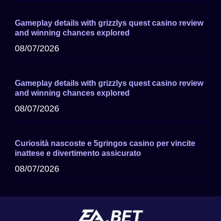
Gameplay details with grizzlys quest casino review
and winning chances explored
08/07/2026
Gameplay details with grizzlys quest casino review
and winning chances explored
08/07/2026
Curiosità nascoste e 5gringos casino per vincite
inattese e divertimento assicurato
08/07/2026