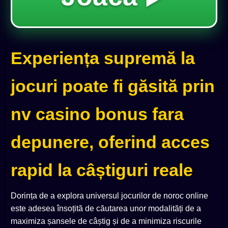
Experiența supremă la
jocuri poate fi găsită prin
nv casino bonus fara
depunere, oferind acces
rapid la câștiguri reale
Dorința de a explora universul jocurilor de noroc online
este adesea însoțită de căutarea unor modalități de a
maximiza șansele de câștig și de a minimiza riscurile