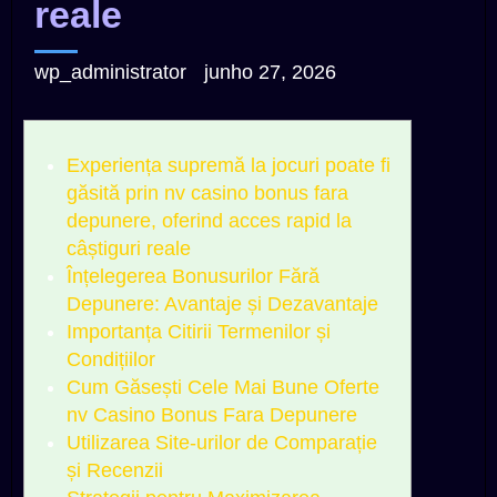
reale
wp_administrator
junho 27, 2026
Experiența supremă la jocuri poate fi
găsită prin nv casino bonus fara
depunere, oferind acces rapid la
câștiguri reale
Înțelegerea Bonusurilor Fără
Depunere: Avantaje și Dezavantaje
Importanța Citirii Termenilor și
Condițiilor
Cum Găsești Cele Mai Bune Oferte
nv Casino Bonus Fara Depunere
Utilizarea Site-urilor de Comparație
și Recenzii