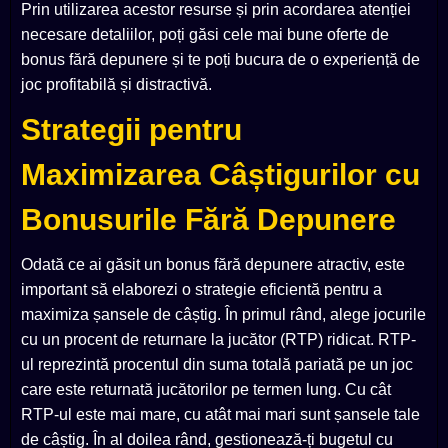
Prin utilizarea acestor resurse și prin acordarea atenției
necesare detaliilor, poți găsi cele mai bune oferte de
bonus fără depunere și te poți bucura de o experiență de
joc profitabilă și distractivă.
Strategii pentru
Maximizarea Câștigurilor cu
Bonusurile Fără Depunere
Odată ce ai găsit un bonus fără depunere atractiv, este
important să elaborezi o strategie eficientă pentru a
maximiza șansele de câștig. În primul rând, alege jocurile
cu un procent de returnare la jucător (RTP) ridicat. RTP-
ul reprezintă procentul din suma totală pariată pe un joc
care este returnată jucătorilor pe termen lung. Cu cât
RTP-ul este mai mare, cu atât mai mari sunt șansele tale
de câștig. În al doilea rând, gestionează-ți bugetul cu