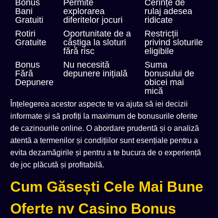
Bonus
Permite
Cerințe de
Bani
explorarea
rulaj adesea
Gratuiti
diferitelor jocuri
ridicate
Rotiri
Oportunitate de a
Restricții
Gratuite
câștiga la sloturi
privind sloturile
fără risc
eligibile
Bonus
Nu necesită
Suma
Fără
depunere inițială
bonusului de
Depunere
obicei mai
mică
Înțelegerea acestor aspecte te va ajuta să iei decizii
informate și să profiți la maximum de bonusurile oferite
de cazinourile online. O abordare prudentă și o analiză
atentă a termenilor și condițiilor sunt esențiale pentru a
evita dezamăgirile și pentru a te bucura de o experiență
de joc plăcută și profitabilă.
Cum Găsești Cele Mai Bune
Oferte nv Casino Bonus