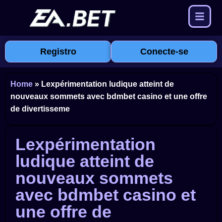
Registro
Conecte-se
Home
»
Lexpérimentation ludique atteint de
nouveaux sommets avec bdmbet casino et une offre
de divertisseme
Lexpérimentation
ludique atteint de
nouveaux sommets
avec bdmbet casino et
une offre de