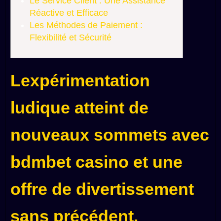
Le Service Client : Une Assistance
Réactive et Efficace
Les Méthodes de Paiement :
Flexibilité et Sécurité
Lexpérimentation
ludique atteint de
nouveaux sommets avec
bdmbet casino et une
offre de divertissement
sans précédent.