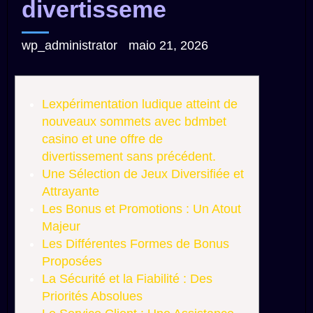
divertisseme
wp_administrator
maio 21, 2026
Lexpérimentation ludique atteint de
nouveaux sommets avec bdmbet
casino et une offre de
divertissement sans précédent.
Une Sélection de Jeux Diversifiée et
Attrayante
Les Bonus et Promotions : Un Atout
Majeur
Les Différentes Formes de Bonus
Proposées
La Sécurité et la Fiabilité : Des
Priorités Absolues