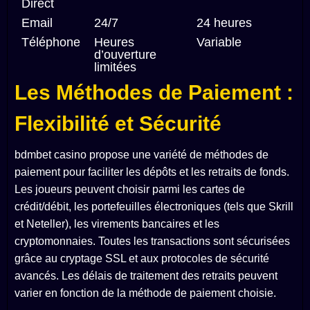
Direct
Email
24/7
24 heures
Téléphone
Heures
Variable
d’ouverture
limitées
Les Méthodes de Paiement :
Flexibilité et Sécurité
bdmbet casino propose une variété de méthodes de
paiement pour faciliter les dépôts et les retraits de fonds.
Les joueurs peuvent choisir parmi les cartes de
crédit/débit, les portefeuilles électroniques (tels que Skrill
et Neteller), les virements bancaires et les
cryptomonnaies. Toutes les transactions sont sécurisées
grâce au cryptage SSL et aux protocoles de sécurité
avancés. Les délais de traitement des retraits peuvent
varier en fonction de la méthode de paiement choisie.