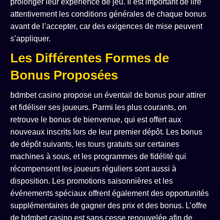
prolonger leur expérience de jeu. Il est important de lire
attentivement les conditions générales de chaque bonus
avant de l’accepter, car des exigences de mise peuvent
s’appliquer.
Les Différentes Formes de
Bonus Proposées
bdmbet casino propose un éventail de bonus pour attirer
et fidéliser ses joueurs. Parmi les plus courants, on
retrouve le bonus de bienvenue, qui est offert aux
nouveaux inscrits lors de leur premier dépôt. Les bonus
de dépôt suivants, les tours gratuits sur certaines
machines à sous, et les programmes de fidélité qui
récompensent les joueurs réguliers sont aussi à
disposition. Les promotions saisonnières et les
événements spéciaux offrent également des opportunités
supplémentaires de gagner des prix et des bonus. L’offre
de bdmbet casino est sans cesse renouvelée afin de