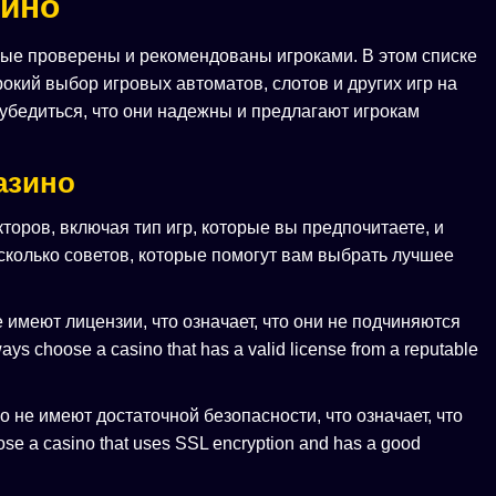
зино
орые проверены и рекомендованы игроками. В этом списке
окий выбор игровых автоматов, слотов и других игр на
 убедиться, что они надежны и предлагают игрокам
азино
торов, включая тип игр, которые вы предпочитаете, и
сколько советов, которые помогут вам выбрать лучшее
 имеют лицензии, что означает, что они не подчиняются
 choose a casino that has a valid license from a reputable
 не имеют достаточной безопасности, что означает, что
 a casino that uses SSL encryption and has a good