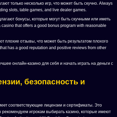
ают только несколько игр, что может быть скучно. Always
ding slots, table games, and live dealer games.
длагают бонусы, которые могут быть скучными или иметь
asino that offers a good bonus program with reasonable
ют плохие отзывы, что может быть результатом плохого
at has a good reputation and positive reviews from other
чшее онлайн-казино для себя и начать играть на деньги с
ензии, безопасность и
меет соответствующие лицензии и сертификаты. Это
 Мы рекомендуем игрокам выбирать казино, которые имеют