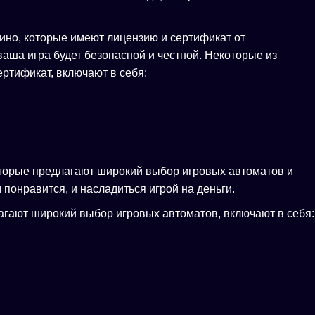
зино, которые имеют лицензию и сертификат от
ваша игра будет безопасной и честной. Некоторые из
ртификат, включают в себя:
которые предлагают широкий выбор игровых автоматов и
м понравится, и насладиться игрой на деньги.
агают широкий выбор игровых автоматов, включают в себя: