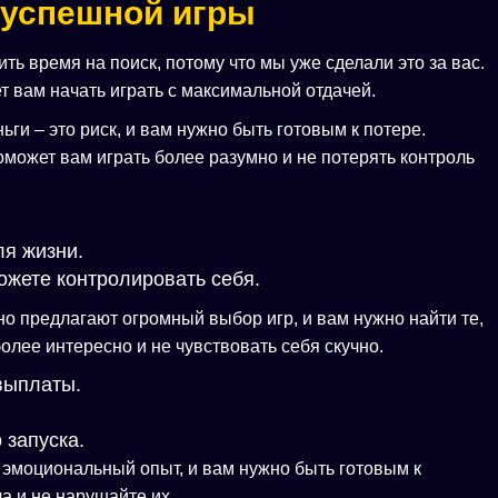
 успешной игры
ь время на поиск, потому что мы уже сделали это за вас.
 вам начать играть с максимальной отдачей.
ги – это риск, и вам нужно быть готовым к потере.
оможет вам играть более разумно и не потерять контроль
ля жизни.
можете контролировать себя.
о предлагают огромный выбор игр, и вам нужно найти те,
олее интересно и не чувствовать себя скучно.
выплаты.
 запуска.
о эмоциональный опыт, и вам нужно быть готовым к
 и не нарушайте их.