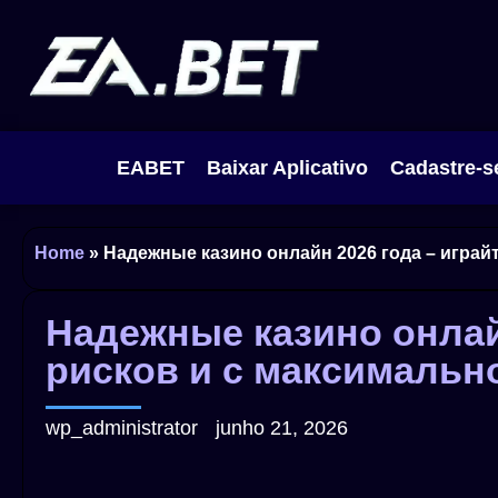
EABET
Baixar Aplicativo
Cadastre-s
Home
»
Надежные казино онлайн 2026 года – играй
Надежные казино онлайн
рисков и с максимальн
wp_administrator
junho 21, 2026