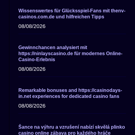
Wissenswertes für Glücksspiel-Fans mit thenv-
casinos.com.de und hilfreichen Tipps
08/08/2026
Gewinnchancen analysiert mit
https://ninlayscasino.de für modernes Online-
Casino-Erlebnis
08/08/2026
Remarkable bonuses and https://casinodays-
in.net experiences for dedicated casino fans
08/08/2026
Šance na výhru a vzrušení nabízí skvělá plinko
casino online zábava pro každého hráče