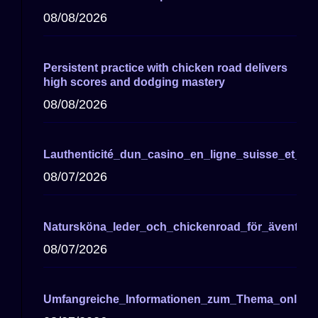
08/08/2026
Persistent practice with chicken road delivers
high scores and dodging mastery
08/08/2026
Lauthenticité_dun_casino_en_ligne_suisse_et_se
08/07/2026
Natursköna_leder_och_chickenroad_för_äventyrlig
08/07/2026
Umfangreiche_Informationen_zum_Thema_online_