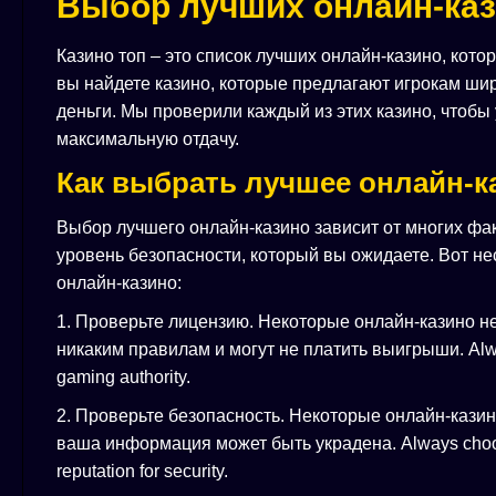
Выбор лучших онлайн-ка
Казино топ – это список лучших онлайн-казино, кот
вы найдете казино, которые предлагают игрокам шир
деньги. Мы проверили каждый из этих казино, чтобы
максимальную отдачу.
Как выбрать лучшее онлайн-к
Выбор лучшего онлайн-казино зависит от многих фак
уровень безопасности, который вы ожидаете. Вот не
онлайн-казино:
1. Проверьте лицензию. Некоторые онлайн-казино не
никаким правилам и могут не платить выигрыши. Always
gaming authority.
2. Проверьте безопасность. Некоторые онлайн-казино
ваша информация может быть украдена. Always choose
reputation for security.