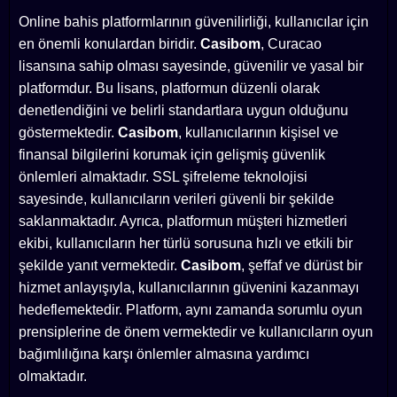
Online bahis platformlarının güvenilirliği, kullanıcılar için
en önemli konulardan biridir.
Casibom
, Curacao
lisansına sahip olması sayesinde, güvenilir ve yasal bir
platformdur. Bu lisans, platformun düzenli olarak
denetlendiğini ve belirli standartlara uygun olduğunu
göstermektedir.
Casibom
, kullanıcılarının kişisel ve
finansal bilgilerini korumak için gelişmiş güvenlik
önlemleri almaktadır. SSL şifreleme teknolojisi
sayesinde, kullanıcıların verileri güvenli bir şekilde
saklanmaktadır. Ayrıca, platformun müşteri hizmetleri
ekibi, kullanıcıların her türlü sorusuna hızlı ve etkili bir
şekilde yanıt vermektedir.
Casibom
, şeffaf ve dürüst bir
hizmet anlayışıyla, kullanıcılarının güvenini kazanmayı
hedeflemektedir. Platform, aynı zamanda sorumlu oyun
prensiplerine de önem vermektedir ve kullanıcıların oyun
bağımlılığına karşı önlemler almasına yardımcı
olmaktadır.