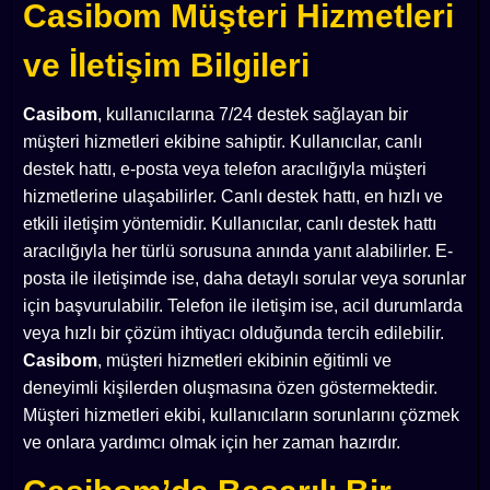
Casibom Müşteri Hizmetleri
ve İletişim Bilgileri
Casibom
, kullanıcılarına 7/24 destek sağlayan bir
müşteri hizmetleri ekibine sahiptir. Kullanıcılar, canlı
destek hattı, e-posta veya telefon aracılığıyla müşteri
hizmetlerine ulaşabilirler. Canlı destek hattı, en hızlı ve
etkili iletişim yöntemidir. Kullanıcılar, canlı destek hattı
aracılığıyla her türlü sorusuna anında yanıt alabilirler. E-
posta ile iletişimde ise, daha detaylı sorular veya sorunlar
için başvurulabilir. Telefon ile iletişim ise, acil durumlarda
veya hızlı bir çözüm ihtiyacı olduğunda tercih edilebilir.
Casibom
, müşteri hizmetleri ekibinin eğitimli ve
deneyimli kişilerden oluşmasına özen göstermektedir.
Müşteri hizmetleri ekibi, kullanıcıların sorunlarını çözmek
ve onlara yardımcı olmak için her zaman hazırdır.