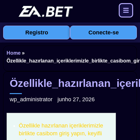
Registro
Conecte-se
Home
»
Özellikle_hazırlanan_içeriklerimizle_birlikte_casibom_gir
Özellikle_hazırlanan_içeri
wp_administrator
junho 27, 2026
Özellikle hazırlanan içeriklerimizle
birlikte casibom giriş yapın, keyifli