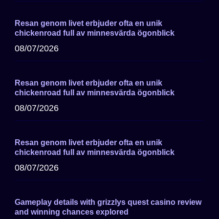
Resan genom livet erbjuder ofta en unik
chickenroad full av minnesvärda ögonblick
08/07/2026
Resan genom livet erbjuder ofta en unik
chickenroad full av minnesvärda ögonblick
08/07/2026
Resan genom livet erbjuder ofta en unik
chickenroad full av minnesvärda ögonblick
08/07/2026
Gameplay details with grizzlys quest casino review
and winning chances explored