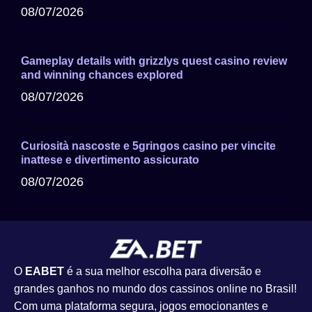
08/07/2026
Gameplay details with grizzlys quest casino review
and winning chances explored
08/07/2026
Curiosità nascoste e 5gringos casino per vincite
inattese e divertimento assicurato
08/07/2026
O
EABET
é a sua melhor escolha para diversão e
grandes ganhos no mundo dos cassinos online no Brasil!
Com uma plataforma segura, jogos emocionantes e