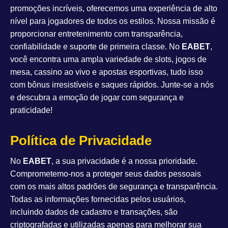
promoções incríveis, oferecemos uma experiência de alto
nível para jogadores de todos os estilos. Nossa missão é
proporcionar entretenimento com transparência,
confiabilidade e suporte de primeira classe. No
EABET
,
você encontra uma ampla variedade de slots, jogos de
mesa, cassino ao vivo e apostas esportivas, tudo isso
com bônus irresistíveis e saques rápidos. Junte-se a nós
e descubra a emoção de jogar com segurança e
praticidade!
Política de Privacidade
No
EABET
, a sua privacidade é a nossa prioridade.
Comprometemo-nos a proteger seus dados pessoais
com os mais altos padrões de segurança e transparência.
Todas as informações fornecidas pelos usuários,
incluindo dados de cadastro e transações, são
criptografadas e utilizadas apenas para melhorar sua