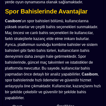
yerde oyun oynamasına olanak sağlamaktadır.
Spor Bahislerinde Avantajlar
Casibom
'un spor bahisleri bölümü, kullanıcılarına
yüksek oranlar ve çeşitli bahis seçenekleri sunmaktadır.
Maç öncesi ve canlı bahis seçenekleri ile kullanıcılar,
farklı stratejilerle kazanç elde etme imkanı bulurlar.
Ayrıca, platformun sunduğu kombine bahisler ve sistem
bahisleri gibi farklı bahis türleri, kullanıcıların bahis
deneyimini daha zengin hale getirmektedir. Spor
bahislerinde, güncel maç takvimleri ve istatistikler de
platformda mevcuttur. Bu sayede, kullanıcılar bahis
yapmadan önce detaylı bir analiz yapabilirler.
Casibom
,
spor bahislerinde hızlı ödemeler ve güvenilir hizmet
anlayışıyla öne çıkmaktadır. Kullanıcılar, kazançlarını hızlı
bir şekilde çekebilir ve güvenilir bir şekilde bahis
yapabilirler.