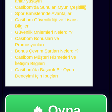
anlar yaşayın
Casibom’da Sunulan Oyun Çeşitliliği
Spor Bahislerinde Avantajlar
Casibom Güvenilirliği ve Lisans
Bilgileri
Güvenlik Önlemleri Nelerdir?
Casibom Bonusları ve
Promosyonları
Bonus Çevrim Şartları Nelerdir?
Casibom Müşteri Hizmetleri ve
İletişim Bilgileri
Casibom’da Başarılı Bir Oyun
Deneyimi İçin İpuçları
🔥 Oyna