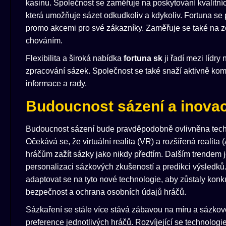
kasinu. Společnost se zaměřuje na poskytování kvalitních
která umožňuje sázet odkudkoliv a kdykoliv. Fortuna se 
promo akcemi pro své zákazníky. Zaměřuje se také na z
chováním.
Flexibilita a široká nabídka
fortuna sk
ji řadí mezi lídry
zpracování sázek. Společnost se také snaží aktivně kom
informace a rady.
Budoucnost sázení a inovac
Budoucnost sázení bude pravděpodobně ovlivněna tech
Očekává se, že virtuální realita (VR) a rozšířená realita 
hráčům zažít sázky jako nikdy předtím. Dalším trendem je
personalizaci sázkových zkušeností a predikci výsledků
adaptovat se na tyto nové technologie, aby zůstaly konk
bezpečnost a ochrana osobních údajů hráčů.
Sázkaření se stále více stává zábavou na míru a sázkov
preference jednotlivých hráčů. Rozvíjející se technologie