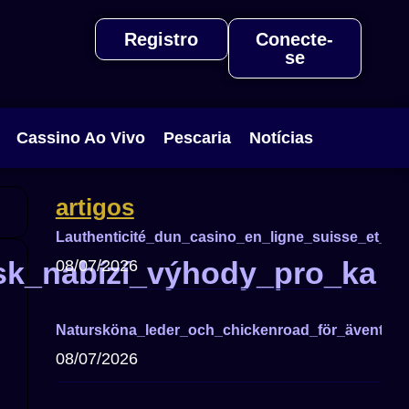
Registro
Conecte-
se
Cassino Ao Vivo
Pescaria
Notícias
artigos
Lauthenticité_dun_casino_en_ligne_suisse_et_se
_sk_nabízí_výhody_pro_ka
08/07/2026
Natursköna_leder_och_chickenroad_för_äventyrlig
08/07/2026