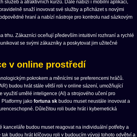
 služeb a atraktivních kurzů. Dále nabízí i mobilní aplikaci,
pravidelně snaží inovovat své služby a přicházet s novými
odpovědné hraní a nabízí nástroje pro kontrolu nad sázkovým
 na trhu. Zákazníci oceňují především intuitivní rozhraní a rychlé
unikovat se svými zákazníky a poskytovat jim užitečné
e v online prostředí
nologickým pokrokem a měnícími se preferencemi hráčů.
(AR) budou hrát stále větší roli v online sázení, umožňující
 využití umělé inteligence (AI) a strojového učení pro
. Platformy jako
fortuna sk
budou muset neustále inovovat a
urenceschopné. Důležitou roli bude hrát i kybernetická
é kanceláře budou muset reagovat na individuální potřeby a
 tak budou hrát klíčovou roli v budoucím vývoji tohoto odvětví a