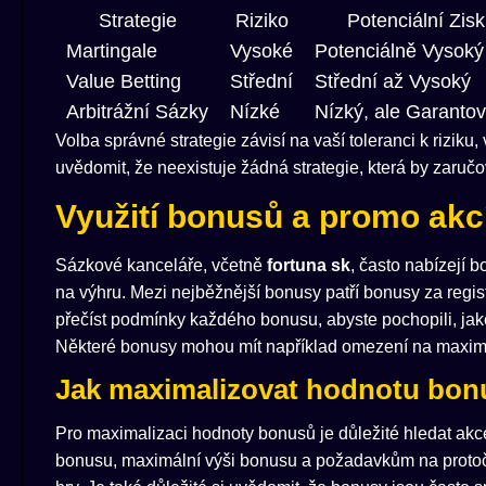
Strategie
Riziko
Potenciální Zisk
Martingale
Vysoké
Potenciálně Vysoký
Value Betting
Střední
Střední až Vysoký
Arbitrážní Sázky
Nízké
Nízký, ale Garanto
Volba správné strategie závisí na vaší toleranci k riziku,
uvědomit, že neexistuje žádná strategie, která by zaručov
Využití bonusů a promo akc
Sázkové kanceláře, včetně
fortuna sk
, často nabízejí 
na výhru. Mezi nejběžnější bonusy patří bonusy za registr
přečíst podmínky každého bonusu, abyste pochopili, jaké
Některé bonusy mohou mít například omezení na maximá
Jak maximalizovat hodnotu bon
Pro maximalizaci hodnoty bonusů je důležité hledat ak
bonusu, maximální výši bonusu a požadavkům na protočen