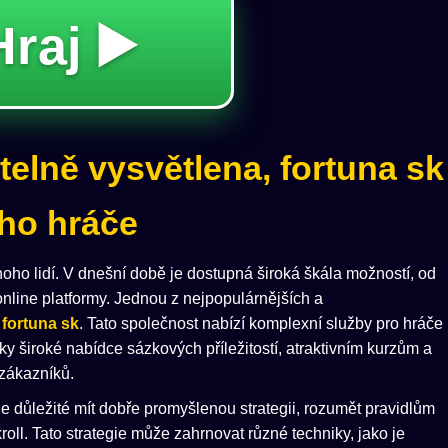
Hraj ▶️
telně vysvětlena, fortuna sk
ho hráče
ho lidí. V dnešní době je dostupná široká škála možností, od
line platformy. Jednou z nejpopulárnějších a
e
fortuna sk
. Tato společnost nabízí komplexní služby pro hráče
y široké nabídce sázkových příležitostí, atraktivním kurzům a
 zákazníků.
e důležité mít dobře promyšlenou strategii, rozumět pravidlům
roll. Tato strategie může zahrnovat různé techniky, jako je