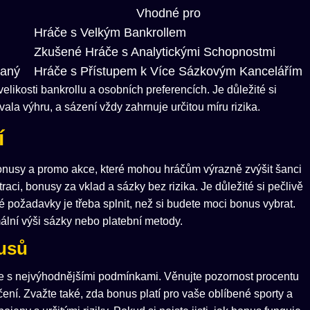
Vhodné pro
Hráče s Velkým Bankrollem
Zkušené Hráče s Analytickými Schopnostmi
vaný
Hráče s Přístupem k Více Sázkovým Kancelářím
 velikosti bankrollu a osobních preferencích. Je důležité si
ala výhru, a sázení vždy zahrnuje určitou míru rizika.
í
bonusy a promo akce, které mohou hráčům výrazně zvýšit šanci
aci, bonusy za vklad a sázky bez rizika. Je důležité si pečlivě
 požadavky je třeba splnit, než si budete moci bonus vybrat.
lní výši sázky nebo platební metody.
usů
ce s nejvýhodnějšími podmínkami. Věnujte pozornost procentu
í. Zvažte také, zda bonus platí pro vaše oblíbené sporty a