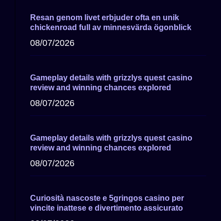
Resan genom livet erbjuder ofta en unik
chickenroad full av minnesvärda ögonblick
08/07/2026
Gameplay details with grizzlys quest casino
review and winning chances explored
08/07/2026
Gameplay details with grizzlys quest casino
review and winning chances explored
08/07/2026
Curiosità nascoste e 5gringos casino per
vincite inattese e divertimento assicurato