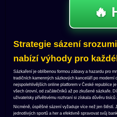
🔥 
Strategie sázení srozumi
nabízí výhody pro každé
Sázkaření je oblíbenou formou zábavy a hazardu pro mno
tradičních kamenných sázkových kanceláří po moderní on
nejspolehlivějších online platforem v České republice j
všech úrovní, od začátečníků až po zkušené sázkaře. Dík
uživatelsky přívětivému rozhraní si získala důvěru tisíců
Nicméně, úspěšné sázení vyžaduje více než jen štěstí. J
jednotlivých sportů a her a efektivně spravovat svůj bank