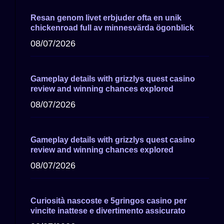
Resan genom livet erbjuder ofta en unik
chickenroad full av minnesvärda ögonblick
08/07/2026
Gameplay details with grizzlys quest casino
review and winning chances explored
08/07/2026
Gameplay details with grizzlys quest casino
review and winning chances explored
08/07/2026
Curiosità nascoste e 5gringos casino per
vincite inattese e divertimento assicurato