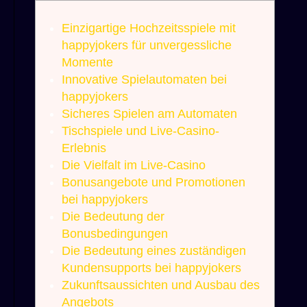
Einzigartige Hochzeitsspiele mit
happyjokers für unvergessliche
Momente
Innovative Spielautomaten bei
happyjokers
Sicheres Spielen am Automaten
Tischspiele und Live-Casino-
Erlebnis
Die Vielfalt im Live-Casino
Bonusangebote und Promotionen
bei happyjokers
Die Bedeutung der
Bonusbedingungen
Die Bedeutung eines zuständigen
Kundensupports bei happyjokers
Zukunftsaussichten und Ausbau des
Angebots