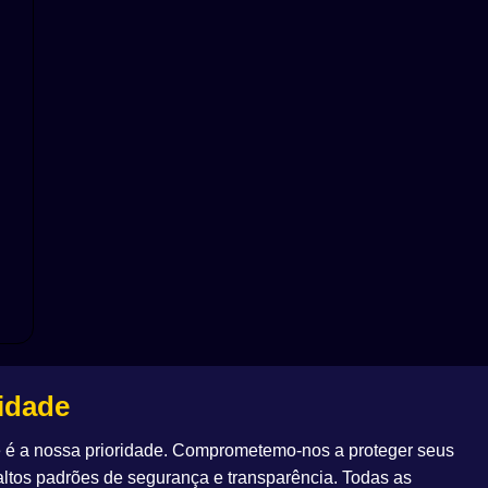
cidade
de é a nossa prioridade. Comprometemo-nos a proteger seus
ltos padrões de segurança e transparência. Todas as