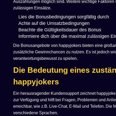
Auszahlungen möglich sind. Weitere wichtige Faktoren 
zulässigen Einsätze.
Lies die Bonusbedingungen sorgfältig durch
Achte auf die Umsatzbedingungen
Beachte die Gültigkeitsdauer des Bonus
Informiere dich über die maximal zulässigen Ei
Die Bonusangebote von happyjokers bieten eine großart
zusätzliche Gewinnchancen zu nutzen. Es ist jedoch wi
verantwortungsbewusst zu spielen.
Die Bedeutung eines zustä
happyjokers
Ein herausragender Kundensupport zeichnet happyjoker
zur Verfügung und hilft bei Fragen, Problemen und Anl
erreichbar, wie z.B. Live-Chat, E-Mail und Telefon. Die 
verschiedene Sprachen.