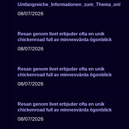
Umfangreiche_Informationen_zum_Thema_online_
08/07/2026
Resan genom livet erbjuder ofta en unik
chickenroad full av minnesvärda ögonblick
08/07/2026
Resan genom livet erbjuder ofta en unik
chickenroad full av minnesvärda ögonblick
08/07/2026
Resan genom livet erbjuder ofta en unik
chickenroad full av minnesvärda ögonblick
08/07/2026