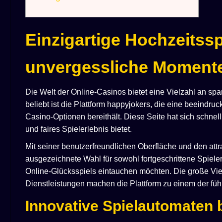
Einzigartige Hochzeitssp
unvergessliche Moment
Die Welt der Online-Casinos bietet eine Vielzahl an s
beliebt ist die Plattform happyjokers, die eine beeindr
Casino-Optionen bereithält. Diese Seite hat sich schne
und faires Spielerlebnis bietet.
Mit seiner benutzerfreundlichen Oberfläche und den att
ausgezeichnete Wahl für sowohl fortgeschrittene Spieler
Online-Glücksspiels eintauchen möchten. Die große Viel
Dienstleistungen machen die Plattform zu einem der füh
Innovative Spielautomaten 