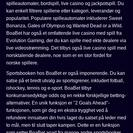
spilleautomater, bordspill, live casino og jackpotspill. Du
kan enkelt filtrere spillene etter kategori, leverandør og
popularitet. Populære spilleautomater inkluderer Sweet
Bonanza, Gates of Olympus og Wanted Dead or a Wild.
BoaBet har også et omfattende live casino med spill fra
Evolution Gaming, der du kan spille med ekte dealere via
live videostrømming. Det tilbys også live casino spill med
norsktalende dealere, noe som er en stor fordel for
norske spillere.
Sportsbooken hos BoaBet er også imponerende. Du kan
satse på et bredt utvalg av sportsgrener, inkludert fotball,
ishockey, tennis og e-sport. BoaBet tilbyr
konkurransedyktige odds og en rekke forskjellige betting-
alternativer. En unik funksjon er "2 Goals Ahead"-
funksjonen, som gir deg en ekstra trygghet ved å
refundere innsatsen din hvis laget du satset på leder med
to mål, men til slutt taper kampen. Dette er en funksjon
som setter BoaBet apart fra mange andre sportsbooker.