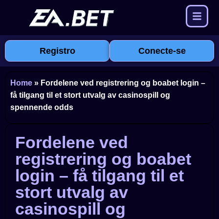
Registro
Conecte-se
Home
»
Fordelene ved registrering og boabet login –
få tilgang til et stort utvalg av casinospill og
spennende odds
Fordelene ved
registrering og boabet
login – få tilgang til et
stort utvalg av
casinospill og