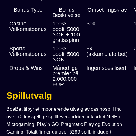
Bonus Type
Bonus
Omsetningskrav
Beskrivelse
Casino
100%
30x
Velkomstbonus
opptil 5000
NOK + 100
gratisspinn
Sports
100%
5x
Velkomstbonus
opptil 5000
(akkumulatorbet)
NOK
Drops & Wins
Månedlige
Ingen spesifisert
I
premier på
2.000.000
EUR
Spillutvalg
BoaBet tilbyr et imponerende utvalg av casinospill fra
over 70 forskjellige spillleverandører, inkludert NetEnt,
Microgaming, Play'n GO, Pragmatic Play og Evolution
Gaming. Totalt finner du over 5289 spill, inkludert