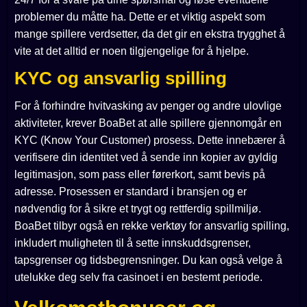
problemer du måtte ha. Dette er et viktig aspekt som
mange spillere verdsetter, da det gir en ekstra trygghet å
vite at det alltid er noen tilgjengelige for å hjelpe.
KYC og ansvarlig spilling
For å forhindre hvitvasking av penger og andre ulovlige
aktiviteter, krever BoaBet at alle spillere gjennomgår en
KYC (Know Your Customer) prosess. Dette innebærer å
verifisere din identitet ved å sende inn kopier av gyldig
legitimasjon, som pass eller førerkort, samt bevis på
adresse. Prosessen er standard i bransjen og er
nødvendig for å sikre et trygt og rettferdig spillmiljø.
BoaBet tilbyr også en rekke verktøy for ansvarlig spilling,
inkludert muligheten til å sette innskuddsgrenser,
tapsgrenser og tidsbegrensninger. Du kan også velge å
utelukke deg selv fra casinoet i en bestemt periode.