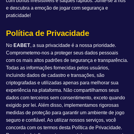
com bônus irresistíveis e saques rápidos. Junte-se a nós
e descubra a emoção de jogar com segurança e
praticidade!
Política de Privacidade
No
EABET
, a sua privacidade é a nossa prioridade.
Comprometemo-nos a proteger seus dados pessoais
com os mais altos padrões de segurança e transparência.
Todas as informações fornecidas pelos usuários,
incluindo dados de cadastro e transações, são
criptografadas e utilizadas apenas para melhorar sua
experiência na plataforma. Não compartilhamos seus
dados com terceiros sem consentimento, exceto quando
exigido por lei. Além disso, implementamos rigorosas
medidas de proteção para garantir um ambiente de jogo
seguro e confiável. Ao utilizar nossos serviços, você
concorda com os termos desta Política de Privacidade.