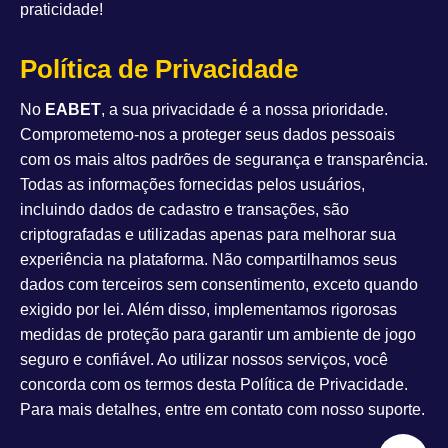
praticidade!
Política de Privacidade
No
EABET
, a sua privacidade é a nossa prioridade.
Comprometemo-nos a proteger seus dados pessoais
com os mais altos padrões de segurança e transparência.
Todas as informações fornecidas pelos usuários,
incluindo dados de cadastro e transações, são
criptografadas e utilizadas apenas para melhorar sua
experiência na plataforma. Não compartilhamos seus
dados com terceiros sem consentimento, exceto quando
exigido por lei. Além disso, implementamos rigorosas
medidas de proteção para garantir um ambiente de jogo
seguro e confiável. Ao utilizar nossos serviços, você
concorda com os termos desta Política de Privacidade.
Para mais detalhes, entre em contato com nosso suporte.