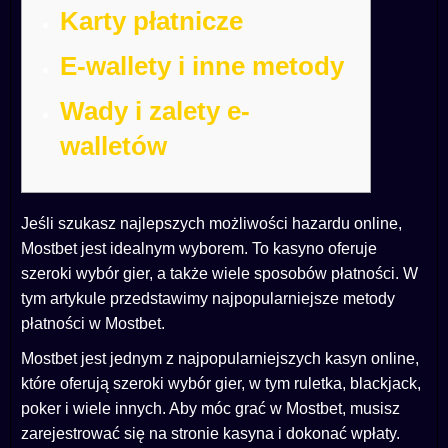
Karty płatnicze
E-wallety i inne metody
Wady i zalety e-
walletów
Jeśli szukasz najlepszych możliwości hazardu online,
Mostbet jest idealnym wyborem. To kasyno oferuje
szeroki wybór gier, a także wiele sposobów płatności. W
tym artykule przedstawimy najpopularniejsze metody
płatności w Mostbet.
Mostbet jest jednym z najpopularniejszych kasyn online,
które oferują szeroki wybór gier, w tym ruletka, blackjack,
poker i wiele innych. Aby móc grać w Mostbet, musisz
zarejestrować się na stronie kasyna i dokonać wpłaty.