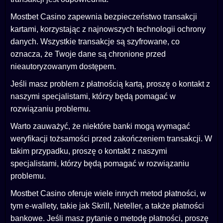
Mostbet Casino zapewnia bezpieczeństwo transakcji
kartami, korzystając z najnowszych technologii ochrony
danych. Wszystkie transakcje są szyfrowane, co
oznacza, że Twoje dane są chronione przed
nieautoryzowanym dostępem.
Jeśli masz problem z płatnością kartą, proszę o kontakt z
naszymi specjalistami, którzy będą pomagać w
rozwiązaniu problemu.
Warto zauważyć, że niektóre banki mogą wymagać
weryfikacji tożsamości przed zakończeniem transakcji. W
takim przypadku, proszę o kontakt z naszymi
specjalistami, którzy będą pomagać w rozwiązaniu
problemu.
Mostbet Casino oferuje wiele innych metod płatności, w
tym e-wallety, takie jak Skrill, Neteller, a także płatności
bankowe. Jeśli masz pytanie o metodę płatności, proszę