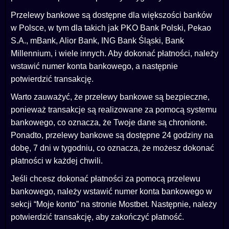
Przelewy bankowe są dostępne dla większości banków
w Polsce, w tym dla takich jak PKO Bank Polski, Pekao
S.A., mBank, Alior Bank, ING Bank Śląski, Bank
Millennium, i wiele innych. Aby dokonać płatności, należy
wstawić numer konta bankowego, a następnie
potwierdzić transakcję.
Warto zauważyć, że przelewy bankowe są bezpieczne,
ponieważ transakcje są realizowane za pomocą systemu
bankowego, co oznacza, że Twoje dane są chronione.
Ponadto, przelewy bankowe są dostępne 24 godziny na
dobę, 7 dni w tygodniu, co oznacza, że możesz dokonać
płatności w każdej chwili.
Jeśli chcesz dokonać płatności za pomocą przelewu
bankowego, należy wstawić numer konta bankowego w
sekcji “Moje konto” na stronie Mostbet. Następnie, należy
potwierdzić transakcję, aby zakończyć płatność.