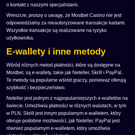
o kontakt z naszymi specjalistami.
Wreszcie, proszę o uwagę, że Mostbet Casino nie jest
odpowiedzialny za nieautoryzowane transakcje kartami.
Wszystkie transakcje są realizowane na ryzyko
użytkownika.
E-wallety i inne metody
Wśród różnych metod płatności, które są dostępne na
Mostbet, są e-wallety, takie jak Neteller, Skrill i PayPal.
Te metody są popularne wśród graczy, ponieważ oferują
szybkość i bezpieczeństwo.
Neteller jest jednym z najpopularniejszych e-walletów na
świecie. Umożliwia płatności w różnych walutach, w tym
w PLN. Skrill jest innym popularnym e-walletem, który
oferuje podobne możliwości, jak Neteller. PayPal jest
również popularnym e-walletem, który umożliwia