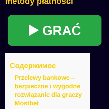
metody płatności
▶️ GRAĆ
Содержимое
Przelewy bankowe –
bezpieczne i wygodne
rozwiązanie dla graczy
Mostbet