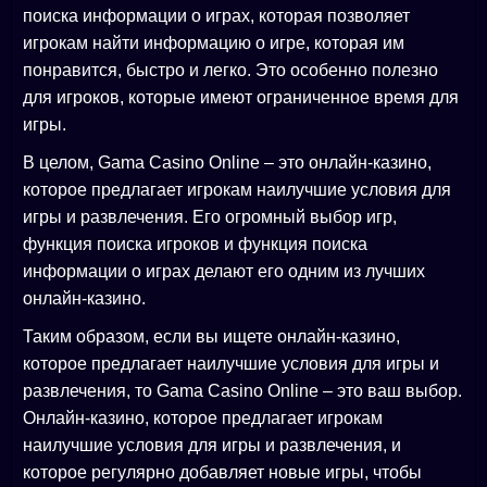
поиска информации о играх, которая позволяет
игрокам найти информацию о игре, которая им
понравится, быстро и легко. Это особенно полезно
для игроков, которые имеют ограниченное время для
игры.
В целом, Gama Casino Online – это онлайн-казино,
которое предлагает игрокам наилучшие условия для
игры и развлечения. Его огромный выбор игр,
функция поиска игроков и функция поиска
информации о играх делают его одним из лучших
онлайн-казино.
Таким образом, если вы ищете онлайн-казино,
которое предлагает наилучшие условия для игры и
развлечения, то Gama Casino Online – это ваш выбор.
Онлайн-казино, которое предлагает игрокам
наилучшие условия для игры и развлечения, и
которое регулярно добавляет новые игры, чтобы