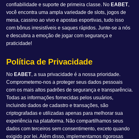
confiabilidade e suporte de primeira classe. No
EABET
,
você encontra uma ampla variedade de slots, jogos de
mesa, cassino ao vivo e apostas esportivas, tudo isso
com bônus irresistíveis e saques rápidos. Junte-se a nós
e descubra a emoção de jogar com segurança e
praticidade!
Política de Privacidade
No
EABET
, a sua privacidade é a nossa prioridade.
Comprometemo-nos a proteger seus dados pessoais
com os mais altos padrões de segurança e transparência.
Todas as informações fornecidas pelos usuários,
incluindo dados de cadastro e transações, são
criptografadas e utilizadas apenas para melhorar sua
experiência na plataforma. Não compartilhamos seus
dados com terceiros sem consentimento, exceto quando
exigido por lei. Além disso, implementamos rigorosas