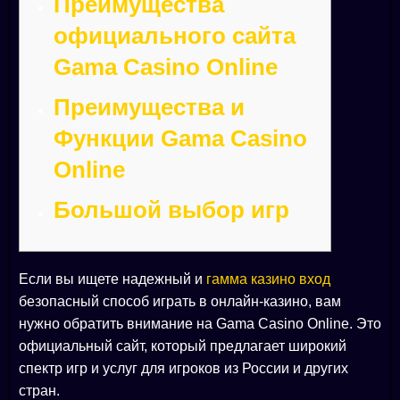
Преимущества
официального сайта
Gama Casino Online
Преимущества и
Функции Gama Casino
Online
Большой выбор игр
Если вы ищете надежный и
гамма казино вход
безопасный способ играть в онлайн-казино, вам
нужно обратить внимание на Gama Casino Online. Это
официальный сайт, который предлагает широкий
спектр игр и услуг для игроков из России и других
стран.