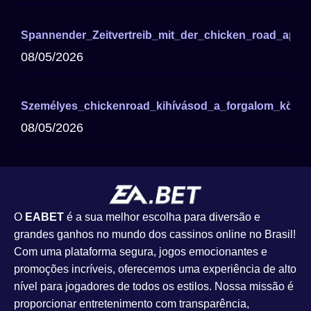
Spannender_Zeitvertreib_mit_der_chicken_road_app
08/05/2026
Személyes_chickenroad_kihívásod_a_forgalom_közep
08/05/2026
O
EABET
é a sua melhor escolha para diversão e
grandes ganhos no mundo dos cassinos online no Brasil!
Com uma plataforma segura, jogos emocionantes e
promoções incríveis, oferecemos uma experiência de alto
nível para jogadores de todos os estilos. Nossa missão é
proporcionar entretenimento com transparência,