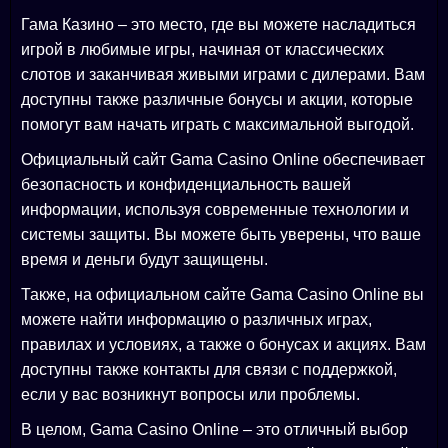
Гама Казино – это место, где вы можете насладиться
игрой в любимые игры, начиная от классических
слотов и заканчивая живыми играми с дилерами. Вам
доступны также различные бонусы и акции, которые
помогут вам начать играть с максимальной выгодой.
Официальный сайт Gama Casino Online обеспечивает
безопасность и конфиденциальность вашей
информации, используя современные технологии и
системы защиты. Вы можете быть уверены, что ваше
время и деньги будут защищены.
Также, на официальном сайте Gama Casino Online вы
можете найти информацию о различных играх,
правилах и условиях, а также о бонусах и акциях. Вам
доступны также контакты для связи с поддержкой,
если у вас возникнут вопросы или проблемы.
В целом, Gama Casino Online – это отличный выбор