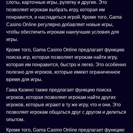
слоты, карточные игры, рулетку и другие. Это
позволяет игрокам выбрать игру, которая им
понравится, и насладиться игрой. Кроме того, Gama
Casino Online регулярно добавляет новые игры,
чтобы обеспечить игрокам наилучшие условия для
игры.
Кроме того, Gama Casino Online предлагает функцию
поиска игр, которая позволяет игрокам найти игру,
которая им понравится, быстро и легко. Это особенно
полезно для игроков, которые имеют ограниченное
время для игры.
Гама Казино также предлагает функцию поиска
игроков, которая позволяет игрокам найти других
игроков, которые играют в ту же игру, что и они. Это
позволяет игрокам общаться друг с другом и делиться
опытом.
Кроме того, Gama Casino Online предлагает функцию