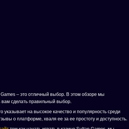
n Games – это отличный выбор. В этом обзоре мы
ь вам сделать правильный выбор.
что указывает на высокое качество и популярность среди
зывы о платформе, хваля ее за ее простоту и доступность.
сайт
тем как начать играть в казино Sultan Games, мы