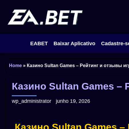
EABET
Baixar Aplicativo
Cadastre-s
Home
»
Казино Sultan Games – Рейтинг и отзывы и
Казино Sultan Games – 
wp_administrator
junho 19, 2026
Казино Sultan Games –