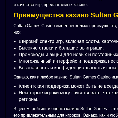
и качества игр, предлагаемых казино.
Преимущества казино Sultan 
Сultan Games Casino имеет несколько преимуществ,
них:
Широкий спектр игр, включая слоты, карточн
Высокие ставки и большие выигрыши;
Промокоды и акции для новых и постоянных
Многоязычный интерфейс и поддержка неск
Безопасность и конфиденциальность игроко
Однако, как и любое казино, Sultan Games Casino име
Клиентская поддержка может быть не всегда
Некоторые игроки могут чувствовать, что к
регионы.
В целом, рейтинг и оценка казино Sultan Games – эт
его привлекательным для игроков. Однако, как и люб