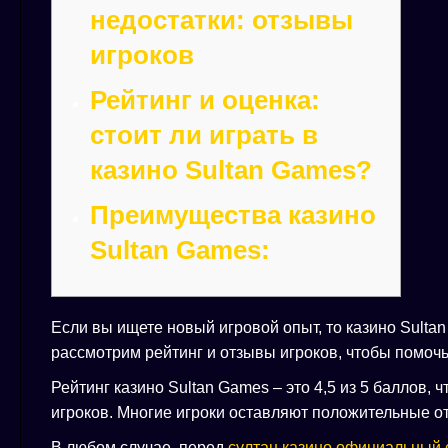
недостатки: отзывы
игроков
Рейтинг и оценка:
стоит ли играть в
казино Sultan Games?
Преимущества казино
Sultan Games:
Если вы ищете новый игровой опыт, то казино Sulta
рассмотрим рейтинг и отзывы игроков, чтобы помоч
Рейтинг казино Sultan Games – это 4,5 из 5 баллов, 
игроков. Многие игроки оставляют положительные от
В любом случае, перед
султан казино официальный 