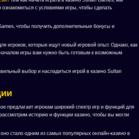
 ознакомиться с условиями игры, чтобы сделать
 Games, чтобы получить дополнительные бонусы и
ля игроков, которые ищут новый игровой опыт. Однако, как
д началом игры вам нужно быть готовым к возможным
вильный выбор и насладиться игрой в казино Sultan
ции
рое предлагает игрокам широкий спектр игр и функций для
 рассмотрим историю и функции казино, чтобы вы могли
р оно стало одним из самых популярных онлайн-казино в