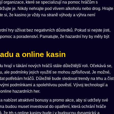
jí organizace, které se specializují na pomoc hráčům s
držujte je. Nikdy nehrajte pod vlivem alkoholu nebo drog. Hrajte
e si, že kasino je vždy na straně výhody a výhra není
dní hry užívat bez negativních důsledků. Pokud si nejste jisti,
pomoc a poradenství. Pamatujte, že hazardní hry by měly být
du a online kasin
u hrají v lákání nových hráčů stále důležitější roli. Očekává se,
, ale podmínky jejich využití se mohou zpřísňovat. Je možné,
at potřebám hráčů. Důležité bude sledovat trendy na trhu a číst
érovými podmínkami a spolehlivou pověstí. Vývoj technologií a
online hazardních her.
 nabízet atraktivní bonusy a promo akce, aby si udržely své
ina budou muset investovat do opatření, která ochrání hráče
á, že trh s online kasiny bude i v budoucnu dynamický a