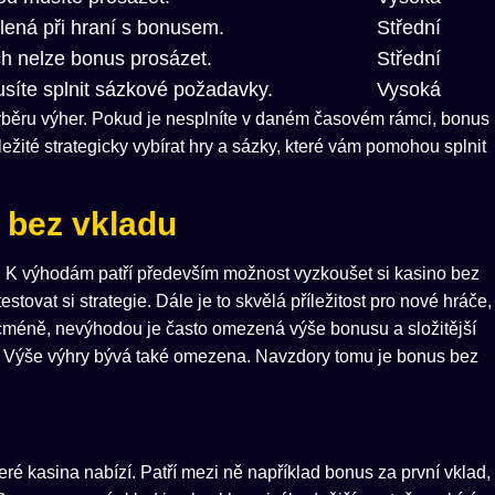
ená při hraní s bonusem.
Střední
h nelze bonus prosázet.
Střední
síte splnit sázkové požadavky.
Vysoká
ýběru výher. Pokud je nesplníte v daném časovém rámci, bonus
ežité strategicky vybírat hry a sázky, které vám pomohou splnit
 bez vkladu
. K výhodám patří především možnost vyzkoušet si kasino bez
stovat si strategie. Dále je to skvělá příležitost pro nové hráče,
. Nicméně, nevýhodou je často omezená výše bonusu a složitější
. Výše výhry bývá také omezena. Navzdory tomu je bonus bez
eré kasina nabízí. Patří mezi ně například bonus za první vklad,