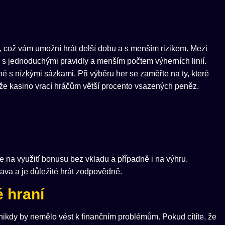
hry, což vám umožní hrát delší dobu a s menším rizikem. Mezi
ty s jednoduchými pravidly a menším počtem výherních linií.
ané s nízkými sázkami. Při výběru her se zaměřte na ty, které
že kasino vrací hráčům větší procento vsazených peněz.
e na využití bonusu bez vkladu a případně i na výhru.
ava a je důležité hrát zodpovědně.
 hraní
ikdy by nemělo vést k finančním problémům. Pokud cítíte, že