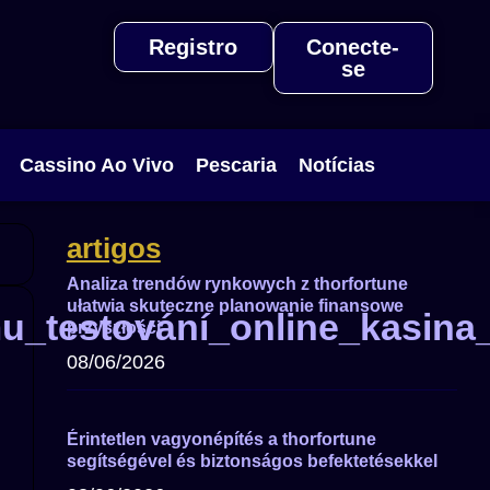
Registro
Conecte-
se
Cassino Ao Vivo
Pescaria
Notícias
artigos
Analiza trendów rynkowych z thorfortune
ułatwia skuteczne planowanie finansowe
u_testování_online_kasina
przyszłości
08/06/2026
Érintetlen vagyonépítés a thorfortune
segítségével és biztonságos befektetésekkel