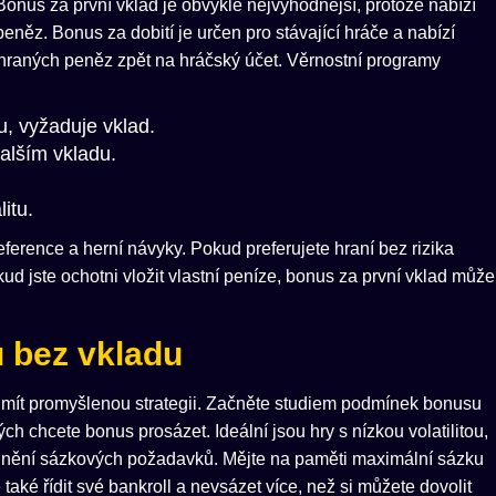
onus za první vklad je obvykle nejvýhodnější, protože nabízí
eněz. Bonus za dobití je určen pro stávající hráče a nabízí
ohraných peněz zpět na hráčský účet. Věrnostní programy
u, vyžaduje vklad.
dalším vkladu.
itu.
eference a herní návyky. Pokud preferujete hraní bez rizika
ud jste ochotni vložit vlastní peníze, bonus za první vklad může
u bez vkladu
té mít promyšlenou strategii. Začněte studiem podmínek bonusu
rých chcete bonus prosázet. Ideální jsou hry s nízkou volatilitou,
splnění sázkových požadavků. Mějte na paměti maximální sázku
 také řídit své bankroll a nevsázet více, než si můžete dovolit